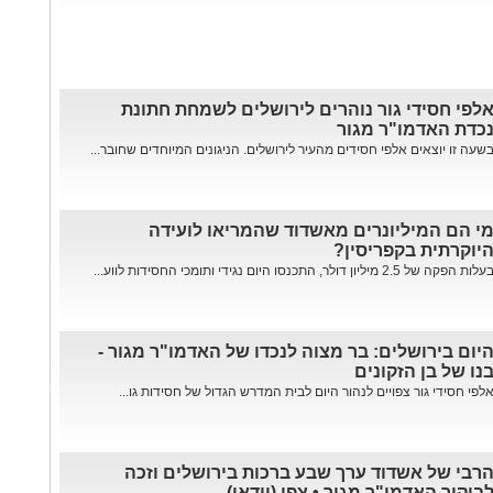
לפי חסידי גור נוהרים לירושלים לשמחת חתונת
כדת האדמו"ר מגור
שעה זו יוצאים אלפי חסידים מהעיר לירושלים. הניגונים המיוחדים שחובר...
י הם המיליונרים מאשדוד שהמריאו לועידה
יוקרתית בקפריסין?
עלות הפקה של 2.5 מיליון דולר, התכנסו היום נגידי ותומכי החסידות לווע...
יום בירושלים: בר מצוה לנכדו של האדמו"ר מגור -
נו של בן הזקונים
לפי חסידי גור צפויים לנהור היום לבית המדרש הגדול של חסידות גו...
רבי של אשדוד ערך שבע ברכות בירושלים וזכה
ביקור האדמו"ר מגור • צפו (וידאו)