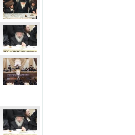
ה
א
מ
ה
מ
ל
נ
א
ו
ש