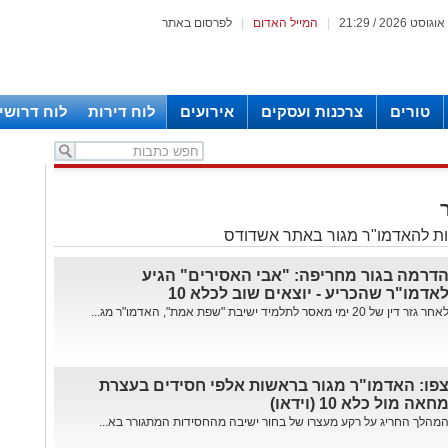
|
המייל האדום
|
לפרסום באתר
טורים
צרכנות ועסקים
אירועים
לוח דירות
לוח דרושי
ת להאדמו"ר מגור באתר אשדודס
דרמה בגור מחריפה: "אבי האסירים" הגיע
אדמו"ר שהכריע - יוצאים שוב לכלא 10
אחר גזר דין של 20 ימי מאסר לתלמיד ישיבת "שפת אמת", האדמו"ר מג...
פו: האדמו"ר מגור בראשות אלפי חסידים בעצרת
חאה מול כלא 10 (וידאו)
מהלך החריג על רקע מעצרו של בחור ישיבה מהחסידות המתגורר בא...