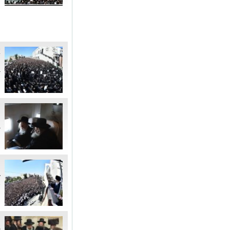
א
נ
ב
מ
ה
ב
ה
ב
א
ה
ל