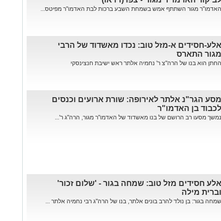
אדמו"ר מגור השתתף אמש בשמחת השבע ברכות לבת האדמו"ר מפיטס...
לע-חסידים א-מזל טוב: נכדו מאשדוד של הרבי
גור התארס
חתן הוא בנו של הרה"צ ר' נחמיה אלתר ראש ישיבת חנצינסקי
סע הגר"נ אלתר לאירופה: שורת ארועים וכנסים
כבוד בן האדמו"ר
משך מסעו רב הרושם של בנו מאשדוד של האדמו"ר מגור, הרה"ג ר'...
לע חסידים מזל טוב: שמחה בגור - 'שלום זכור'
ברית מילה
מחה בגור: בן נולד להרב בונים אלתר, בנו של הרה"ג רבי נחמיה אלתר ...