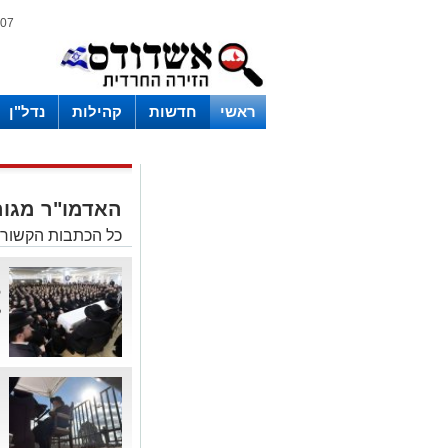
07 אוגוסט 2026 / 21:29
ראשי
חדשות
קהילות
נדל"ן
האדמו"ר מגור
כל הכתבות הקשורו
ה
ל
ל
צ
מ
ה