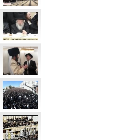
ה
ל
ה
ה
"
ה
מ
מ
ב
מ
ב
ה