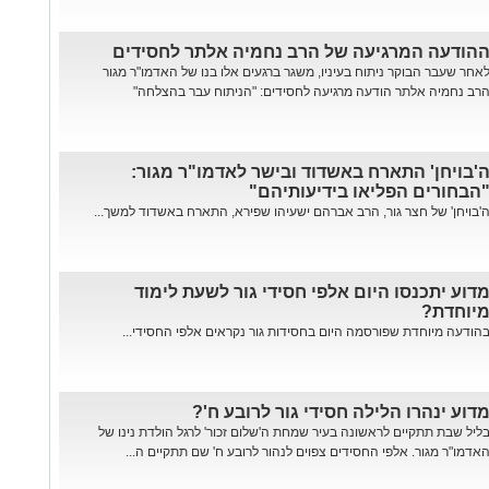
הודעה המרגיעה של הרב נחמיה אלתר לחסידים
אחר שעבר הבוקר ניתוח בעיניו, משגר ברגעים אלו בנו של האדמו"ר מגור
רב נחמיה אלתר הודעה מרגיעה לחסידים: "הניתוח עבר בהצלחה"
'בויחן' התארח באשדוד ובישר לאדמו"ר מגור:
הבחורים הפליאו בידיעותיהם"
'בויחן' של חצר גור, הרב אברהם ישעיהו שפירא, התארח באשדוד למשך...
דוע יתכנסו היום אלפי חסידי גור לשעת לימוד
יוחדת?
הודעה מיוחדת שפורסמה היום בחסידות גור נקראים אלפי החסידי...
דוע ינהרו הלילה חסידי גור לרובע ח'?
ליל שבת תתקיים לראשונה בעיר שמחת ה'שלום זכור' לרגל הולדת נינו של
אדמו"ר מגור. אלפי החסידים צפוים לנהור לרובע ח' שם תתקיים ה...