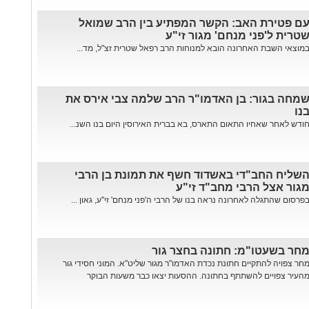
ם פטירת האב: הקשר המפתיע בין הרב שמואל
טרית ל'פני מנחם' מגור זי"ע
מוצאי השבת האחרונה הובא למנוחות הרב רפאל שטרית זצ"ל, מד...
מחה בגור: בן האדמו"ר הרב שלמה צבי אירס את
נו
ודש לאחר שאחיו התאום התארס, בא בברית האירוסין היום בנו השנ...
שליח החב"די באשדוד חשף את תמונת בן הרבי
גור אצל הרבי מחב"ד זי"ע
פרסום שהתגלה לאחרונה נראה בנו של הרבי ה'פני מנחם' זי"ע, גאון ...
חר בשעטו"מ: חתונה בחצר גור
חר צפויה להתקיים חתונת נכדת האדמו"ר מגור שליט"א. המוני חסידי גור
העיר צפויים להשתתף בחתונה. ההסעות יצאו כבר משעות הבוקר