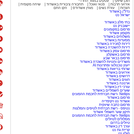
תוכן שיווקי
עסקים במגזר החרדי
אירועי תרבות
פנאי ואוכל
תחבורה ציבורית באשדוד
שיחה מקומית
חצרות
עזרת נשים
מגזין אשדודס
הקו החם
נדל"ן באשדוד
ישראל נט
-
בתי מלון באשדוד
יישובניק נט
פרסום במקומונים
מקומון אשדוד
משלוחים באשדוד
מסעדות באשדוד
דירות למכירה באשדוד
דירות להשכרה באשדוד
פרסום עסק באשדוד
פרסום באשקלון
פרסום בבאר שבע
משרדים וחנויות להשכרה באשדוד
ייעוץ טכנולוגי ופתרונות AI
שרותי בריאות באשדוד
אירועים באשדוד
דרושים באשדוד
חוגים באשדוד
ארנונה באשדוד
עורכי דין באשדוד
שערים חשמליים באשדוד
Netips -רשת חברתית לחכמת ההמונים
פרסום באשדוד
אשדוד נט ויקיפדיה
פרסום כתבה שיווקית
נטיפס - רשת חברתית לטיפים והמלצות
תיקון שער חשמלי אשדוד
Netips -רשת חברתית לחכמת ההמונים
מסלולים לטיולים
טיולים בדרום
עורך דין באשדוד
קריית גת נט
חולון נט