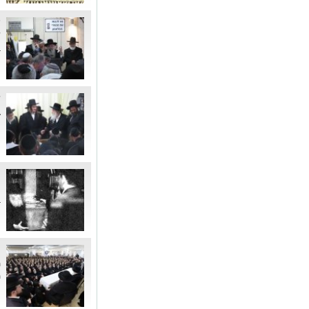
ע
ש
ב
ש
ב
ח
ה
מ
ב
מ
מ
מ