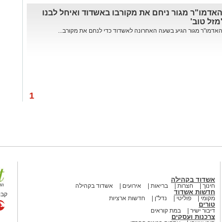
אדמו"ר מגור ניחם את מקורבו באשדוד ואיחל לבנו
מזל טוב'
אדמו"ר מגור הגיע בשעה האחרונה לאשדוד כדי לנחם את מקורב...
1
אשדוד בקהילה
חינוך
חצרות
בריאות
אירועים
אשדוד בקהילה
חדשות אשדוד
קבו
מקומי
פוליטי
נדל"ן
חדשות ארציות
טורים
דיבור ישיר
במת קוראים
צרכנות ועסקים