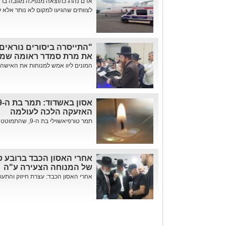
אדם נהרג כתוצאה מנפילה מגובה ברח
לצוותים שהגיעו למקום לא נותר אלא ל
"התייסרה ביסורים נוראים"
את מרת סמדר ראומה שמח
המונים ליוו אמש למנוחות את האישה ה
האזעקה הלכה לעולמה
תמר טורפיאשוילי בת ה-9, שהתמוטטה במהלך אזעקה ביום שישי שעבר ...
אחרי האסון הכבד ברובע ט
של המנוחה הצעירה ע"ה
אחרי האסון הכבד: עצרת חיזוק והתעור