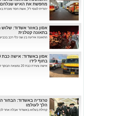
מחפשת את האיש שנלחם ע
יהודית לוגסי ז"ל, אשת חסד מוכרת ב
אסון באזור אשדוד: שלוש ת
בתאונה קטלנית
התאונה אירעה בין שני כלי רכב בכביש 42 סמוך ליישוב בן זכאי. צוו.
בחוף לידו
אישה צעירה כבת 20 נמצאה הבוקר ללא רוח חיים. צוותי מד"א ואי...
טרגדיה באשדוד: הבחור הח
הלך לעולמו
קהילת בעלזא באשדוד אבלה אחר לכת