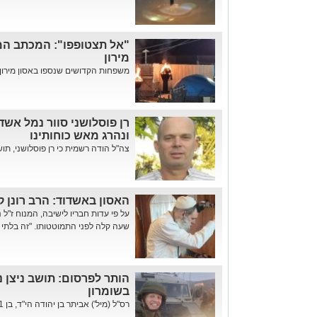
"אל תצטופפו": המכתב המ
מירון
משפחות הקדושים שנספו באסון מירון 
רן פוסלושני סוור נמל אש
ונהרג מאש כוחותינו
צה"ל הודה רשמית כי רן פוסלושני, תוש
האסון באשדוד: הרב רונן 
על פי עדות חבריו לישיבה, המנוח ז"ל
שעה קלה לפני התמוטטותו. "זה בלתי נ
הותר לפרסום: תושב ניצן 
בשומרון
רס"ל (מיל') אביתר בן יהודה הי"ד, בן 31 מניצן, נהרג הלילה מפיצוץ מטען...