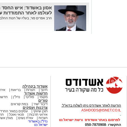
אסון באשדוד: איש החסד ה
לעולמו לאחר התמודדות 
הרב אפרים פור, בעליו של חנות ההלבש
אשדוד בקהילה
חינוך
חצרות
בריאות
אירו
חדשות אשדוד
מקומי
פוליטי
נדל"ן
חדשות
טורים
דיבור ישיר
במת קוראים
הודעות לאתר אשדודס ניתן לשלוח בדוא"ל:
צרכנות ועסקים
ASHDODS@ISNET.CO.IL
תוכן שיווקי
עסקים במגזר החרדי
אירועי תרבות
פנאי ואוכל
תחב
-
חצרות
עזרת נשים
מגזין אש
לפרסום באתר אשדודס ורשת ישראל נט
נדל"ן באשדוד
התקשרו
-
050-7870908
ישראל נט