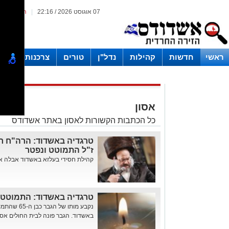
07 אוגוסט 2026 / 22:16
|
המייל האד
ראשי
חדשות
קהילות
נדל"ן
טורים
צרכנות ועסקים
אסון
כל הכתבות הקשורות לאסון באתר אשדודס
טרגדיה באשדוד: הרה"ח ר' 
ז"ל התמוטט ונפטר
קהילת חסידי בעלזא באשדוד אבלה אחר
טרגדיה באשדוד: התמוטט ב
נקבע מותו של
באשדוד. הגבר פונה לבית החולים אסות