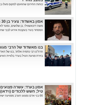
כוחות החירום שהוזעקו למקום פעלו ב
אסון באשדוד: צעיר בן 30 התמוטט ברחוב ונפטר
משה דזנאשווילי, בן שלושים, נפטר 
המסחר בעיר בעקבות אירוע לבבי שחוו
בנו מאשדוד של הרבי מגור
הרה"צ רבי נחמיה אלתר, בנו של האדמ
בזירת פגיעת הטיל בערד בלוויית האיש 
אסון בערד: עשרה פצועים
טיל; חשש ללכודים (וידאו)
66 בני אדם נפצעו הערב מפגיעה ישירה של טיל איראני בערד, לאחר ...