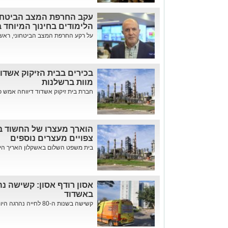
עקב החרפת המצב הביטחונ
הלימודים בחינוך המיוחד 
על רקע החרפת המצב הביטחוני, ראש עי
בכירים בבית הזיקוק אשדו
מוות ברשלנות
חברת בית זיקוק אשדוד דיווחה אמש כי
הוארך מעצרו של החשוד בא
צפויים מעצרים נוספים
בית משפט השלום באשקלון האריך היום
אסון רודף אסון: קשישה נ
באשדוד
קשישה בשנות ה-80 לחייה נהרגה היום ברובע ט' באשדוד לאחר שנפל...