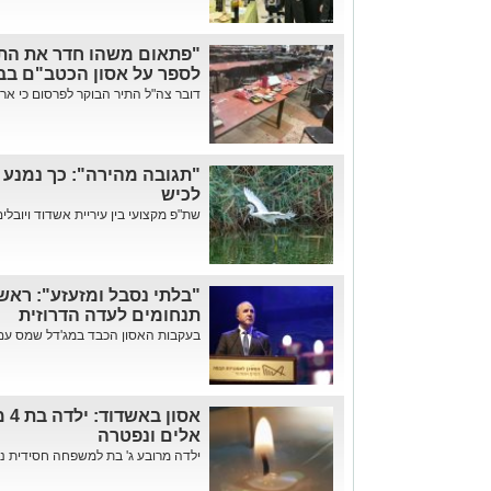
"פתאום משהו חדר את הת
לספר על אסון הכטב"ם בבס
דובר צה"ל התיר הבוקר לפרסום כי ארבעה חיי
"תגובה מהירה": כך נמנע א
לכיש
שת"פ מקצועי בין עיריית אשדוד ויובלים
"בלתי נסבל ומזעזע": ראש
תנחומים לעדה הדרוזית
בעקבות האסון הכבד במג'דל שמס עם רציחתם של 11 י
אסו
אלים ונפטרה
ילדה מרובע ג' בת למשפחה חסידית נפ