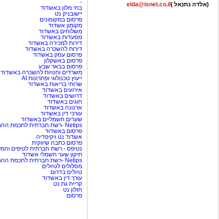
-
(אלדה נתנאל )
elda@isnet.co.il
בתי מלון באשדוד
יישובניק נט
פרסום במקומונים
מקומון אשדוד
משלוחים באשדוד
מסעדות באשדוד
דירות למכירה באשדוד
דירות להשכרה באשדוד
פרסום עסק באשדוד
פרסום באשקלון
פרסום בבאר שבע
משרדים וחנויות להשכרה באשדוד
ייעוץ טכנולוגי ופתרונות AI
שרותי בריאות באשדוד
אירועים באשדוד
דרושים באשדוד
חוגים באשדוד
ארנונה באשדוד
עורכי דין באשדוד
שערים חשמליים באשדוד
Netips -רשת חברתית לחכמת ההמונים
פרסום באשדוד
אשדוד נט ויקיפדיה
פרסום כתבה שיווקית
נטיפס - רשת חברתית לטיפים והמל
תיקון שער חשמלי אשדוד
Netips -רשת חברתית לחכמת ההמונים
מסלולים לטיולים
טיולים בדרום
עורך דין באשדוד
קריית גת נט
חולון נט
פרסום