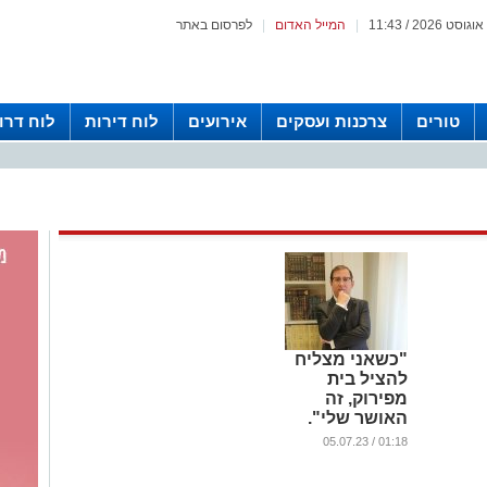
|
המייל האדום
|
לפרסום באתר
טורים
צרכנות ועסקים
אירועים
לוח דירות
לוח דרו
"כשאני מצליח
להציל בית
מפירוק, זה
האושר שלי".
הכירו את הטוען
01:18 / 05.07.23
הרבני הרב
מאיר סבח