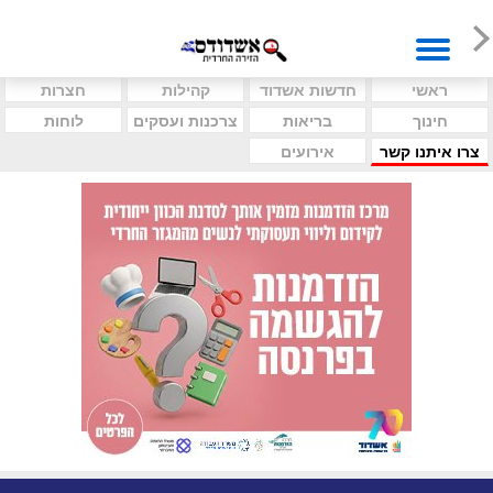
ראשי
חדשות אשדוד
קהילות
חצרות
חינוך
בריאות
צרכנות ועסקים
לוחות
צרו איתנו קשר
אירועים