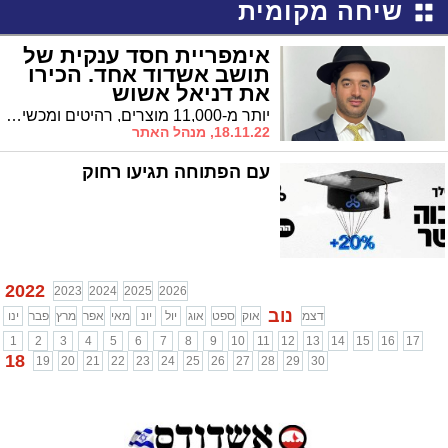
שיחה מקומית
אימפריית חסד ענקית של
תושב אשדוד אחד. הכירו
את דניאל אשוש
יותר מ-11,000 מוצרים, רהיטים ומכשירי חשמל, עברו תחת ידיו והגיעו לנצרכים בשנה האחרונה והיד עוד נטויה. "אין לי סיפוק יותר מלעשות חסד עם יהודי, בעיקר אם הוא אינו מכיר אותי", זהו המוטו של איש החסד דניאל אשוש שהפך לאגדה בעיר * אשדודים מדברים / פרק 20
18.11.22, מנהל האתר
עם הפתוחה תגיעו רחוק
2022
2023
2024
2025
2026
נוב
דצמ
אוק
ספט
אוג
יול
יונ
מאי
אפר
מרץ
פבר
ינו
1
2
3
4
5
6
7
8
9
10
11
12
13
14
15
16
17
18
19
20
21
22
23
24
25
26
27
28
29
30