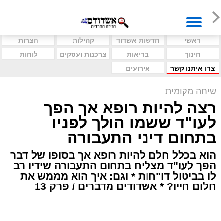
ראשי
חדשות אשדוד
קהילות
חצרות
חינוך
בריאות
צרכנות ועסקים
לוחות
צרו איתנו קשר
אירועים
שיחה מקומית
רצה להיות רופא אך הפך
לעו"ד ששמו הולך לפניו
בתחום דיני התעבורה
הוא בכלל חלם להיות רופא אך בסופו של דבר
הפך לעו"ד מצליח בתחום התעבורה שידיו רב
לו בביטול דו"חות * וגם: איך הוא מממש את
חלום חייו? * אשדודים מדברים / פרק 13