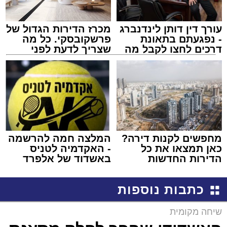
עורך דין דותן לינדנברג
מכרז הדירות הגדול של
- נפגעתם בתאונת
פרשקובסקי. כל מה
דרכים לחצו לקבל מה
שצריך לדעת לפני
שמגיע לכם
שמגישים הצעה לדירה
באשדוד
מחפשים לקנות דירה?
המלצה חמה להרשמה
כאן תמצאו את כל
- האקדמיה לטניס
הדירות החדשות
באשדוד של אלפרד
למכירה באשדוד >>>
קריאולנסקי - לילדים
כתבות נוספות
שיחה מקומית