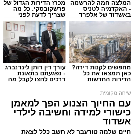
המלצה חמה להרשמה
מכרז הדירות הגדול של
- האקדמיה לטניס
פרשקובסקי. כל מה
באשדוד של אלפרד
שצריך לדעת לפני
קריאולנסקי - לילדים
שמגישים הצעה לדירה
באשדוד
איש של אנשים. נטע שפר (אלבום פרטי)
מחפשים לקנות דירה?
עורך דין דותן לינדנברג
כמה מילים על עצמך:
כאן תמצאו את כל
- נפגעתם בתאונת
הדירות החדשות
דרכים לחצו לקבל מה
למכירה באשדוד >>>
שמגיע לכם
שיחה מקומית
עם החיוך הצנוע הפך למאמן
כישורי למידה וחשיבה לילדי
אשדוד
חיים שלמה טורעבר לא חשב כלל לצאת