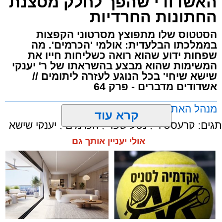
האשדודי שהפך לחלק מסצנת
החתונות החרדיות
הסטטוס שלו מתפוצץ מסרטוני הקפצות
בממלכתו הבלעדית: אולמי 'הכרמים'. מה
שפחות ידוע שהוא רואה כשליחות חייו את
המשימות שהוא מבצע בהשראתו של ר' יענקי
שישא שיחי' בכל הנוגע לעזרה ליתומים //
אשדודים מדברים - פרק 64
מנהל האתר / 15:08 26.05.26
קרא עוד
תגים:
קרעסטיר
,
נטע שפר
,
הכרמים
,
יענקי שישא
אולי יעניין אותך גם