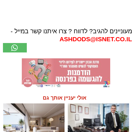
מעוניינים להגיב? לדווח ? צרו איתנו קשר במייל -
ASHDODS@ISNET.CO.IL
אולי יעניין אותך גם