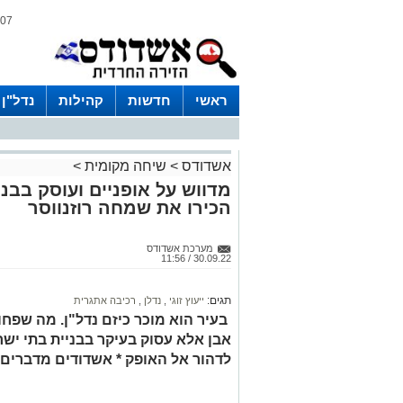
07 אוגוסט 2026 / 21:11
ראשי
חדשות
קהילות
נדל"ן
אשדודס
>
שיחה מקומית
>
מדווש על אופניים ועוסק בבני
הכירו את שמחה רוזנווסר
מערכת אשדודס
30.09.22 / 11:56
תגים:
ייעוץ זוגי
,
נדלן
,
רכיבה אתגרית
בעיר הוא מוכר כיזם נדל"ן. מה שפחו
אבן אלא עסוק בעיקר בבניית בתי ישר
לדהור אל האופק * אשדודים מדברים / פ