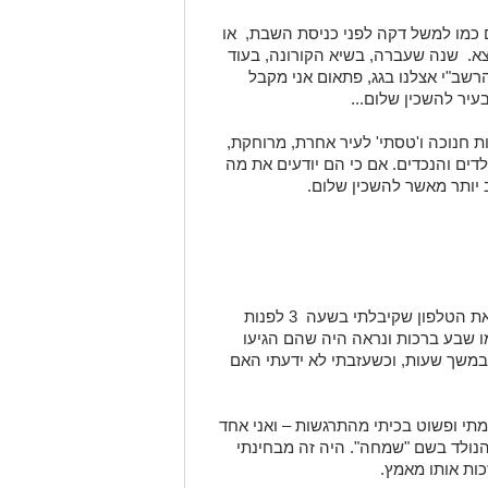
ם כמו למשל דקה לפני כניסת השבת, או
וצא. שנה שעברה, בשיא הקורונה, בעוד
רשב"י אצלנו בגג, פתאום אני מקבל
יר להשכין שלום...
חנוכה ו'טסתי' לעיר אחרת, מרוחקת,
דים והנכדים. אם כי הם יודעים את מה
יותר מאשר להשכין שלום.
ודאי. איך אפשר לשכוח. לא אשכח לעולם את הטלפון שקיבלתי בשעה 3 לפנות
מו שבע ברכות ונראה היה שהם הגיעו
במשך שעות, וכשעזבתי לא ידעתי האם
מתי ופשוט בכיתי מהתרגשות – ואני אחד
נולד בשם "שמחה". היה זה מבחינתי
ות אותו מאמץ.