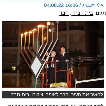
אלי ויינברג / 16:06 04.08.22
תגים:
בית חב"ד
,
חבד
להאיר את העיר. הרב לאופר. צילום: בית חבד