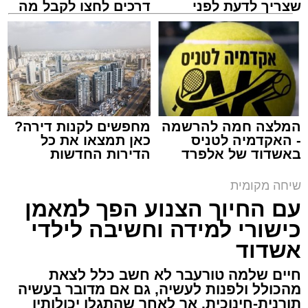
שצריך לדעת לפני
דרכים לחצו לקבל מה
שמגישים הצעה לדירה
שמגיע לכם
באשדוד
איש של אנשים. נטע שפר (אלבום פרטי)
המלצה חמה להרשמה
מחפשים לקנות דירה?
כמה מילים על עצמך:
- האקדמיה לטניס
כאן תמצאו את כל
באשדוד של אלפרד
הדירות החדשות
קריאולנסקי - לילדים
למכירה באשדוד >>>
שיחה מקומית
עם החיוך הצנוע הפך למאמן
כישורי למידה וחשיבה לילדי
אשדוד
חיים שלמה טורעבר לא חשב כלל לצאת
מהכולל ולפנות לעשיה, גם אם מדובר בעשיה
תורנית-חינוכית. אך לאחר שהתגלו יכולותיו