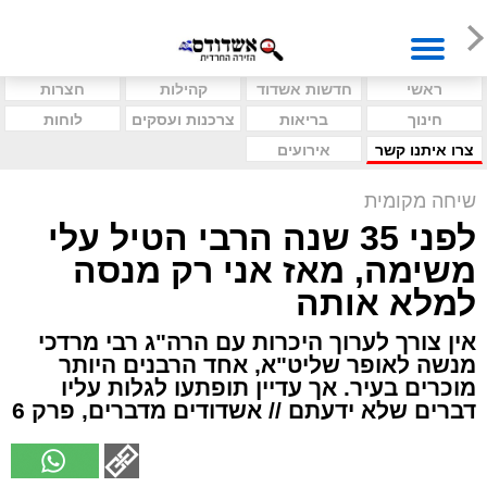
ראשי
חדשות אשדוד
קהילות
חצרות
חינוך
בריאות
צרכנות ועסקים
לוחות
צרו איתנו קשר
אירועים
שיחה מקומית
לפני 35 שנה הרבי הטיל עלי
משימה, מאז אני רק מנסה
למלא אותה
אין צורך לערוך היכרות עם הרה"ג רבי מרדכי
מנשה לאופר שליט"א, אחד הרבנים היותר
מוכרים בעיר. אך עדיין תופתעו לגלות עליו
דברים שלא ידעתם // אשדודים מדברים, פרק 6