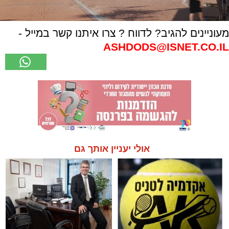
מעוניינים להגיב? לדווח ? צרו איתנו קשר במייל -
ASHDODS@ISNET.CO.IL
אולי יעניין אותך גם