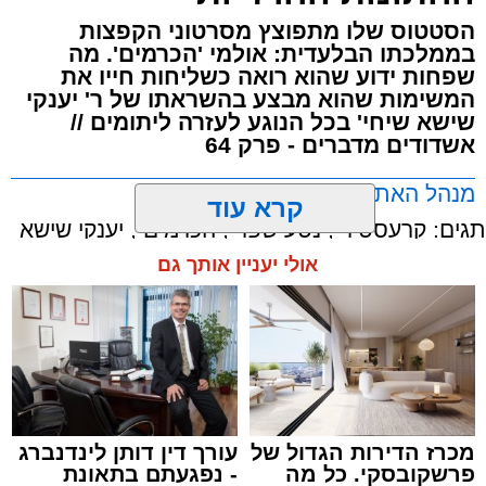
הסטטוס שלו מתפוצץ מסרטוני הקפצות
בממלכתו הבלעדית: אולמי 'הכרמים'. מה
שפחות ידוע שהוא רואה כשליחות חייו את
המשימות שהוא מבצע בהשראתו של ר' יענקי
שישא שיחי' בכל הנוגע לעזרה ליתומים //
אשדודים מדברים - פרק 64
מנהל האתר / 15:08 26.05.26
קרא עוד
תגים:
קרעסטיר
,
נטע שפר
,
הכרמים
,
יענקי שישא
אולי יעניין אותך גם
מכרז הדירות הגדול של
עורך דין דותן לינדנברג
פרשקובסקי. כל מה
- נפגעתם בתאונת