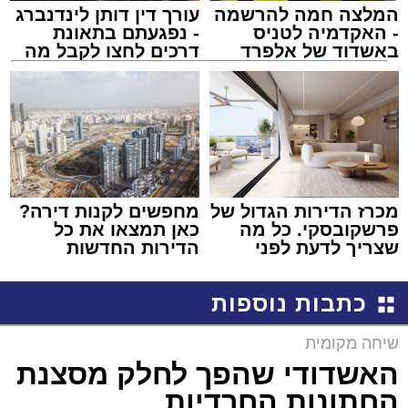
המלצה חמה להרשמה
עורך דין דותן לינדנברג
- האקדמיה לטניס
- נפגעתם בתאונת
באשדוד של אלפרד
דרכים לחצו לקבל מה
קריאולנסקי - לילדים
שמגיע לכם
מכרז הדירות הגדול של
מחפשים לקנות דירה?
פרשקובסקי. כל מה
כאן תמצאו את כל
שצריך לדעת לפני
הדירות החדשות
שמגישים הצעה לדירה
למכירה באשדוד >>>
באשדוד
כתבות נוספות
שיחה מקומית
האשדודי שהפך לחלק מסצנת
החתונות החרדיות