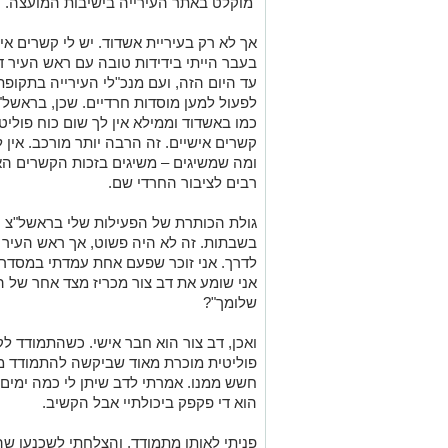
מוקלט באתר העירייה בישיבות המועצה.
אך לא רק בעיריית אשדוד. יש לי קשרים אית
בעבר הייתי בידידות טובה עם ראש העיר ד
עד היום הזה, ועם מנכ"לי העירייה בתקופת
לפעול למען מוסדות חרדיים. שכן, בראשל"
כמו באשדוד וממילא אין לך שום כוח פולי
קשרים אישיים. זה הרבה יותר מורכב. אין 
ומה שמשיגים – משיגים בזכות הקשרים האי
רבים לציבור החרדי שם.
גולת הכותרת של הפעילות שלי בראשל"צ ה
בשבתות. זה לא היה פשוט, אך ראש העיר דא
לדרך. אני זוכר שפעם אחת עמדתי במסדרון
אני שומע את דב צור מכריז מצד אחר של ה
שלומך"?
ואכן, דב צור הוא חבר אישי. כשהתמודד ל
פוליטית מוכרת מאוד שביקשה להתמודד מו
חשש ממנו. אמרתי לדב שיתן לי כמה ימים ו
הוא די פקפק ביכולתיי אבל הקשיב.
פניתי לאותו מתמודד, והצלחתי לשכנעו ש