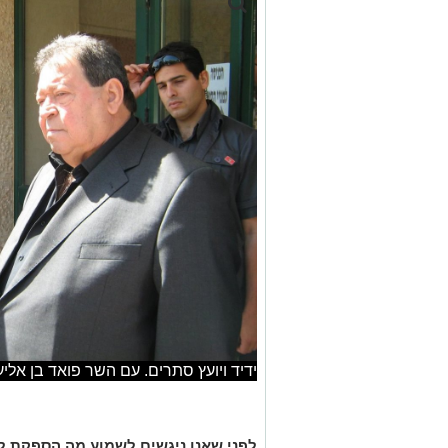
ידיד ויועץ סתרים. עם השר פואד בן אליע
לפני שאנו ניגשים לשמוע מה הספקת לע