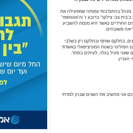
אבוביץ, בן 40, גר בעיר 20 שנה. מנהל בהתנדבות עמותה שמפעילה את
בית צבי צילקר' ברובע ז' וה'אוטוספר'
ים החרדיים כאשר היא מנסה להשביע
יאה משובחים.
נים, בחלקם שותף ובחלקם רק בשלבי
ם הפוליטי בשטח המוניציפאלי באשדוד
ם שאני פעיל בגלוי, לעיתים בסתר.
העניין.
ים. שנתיים מתוכם אני מחשיב את השנים שבהן למדתי