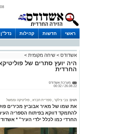
08 אוגוסט 2026 / 15:49
ראשי
חדשות
קהילות
נדל"ן
אשדודס
>
שיחה מקומית
>
היה יועץ סתרים של פוליטיקא
החרדית
מערכת אשדודס
26.08.22 / 00:32
תגים:
צבי צילקר
,
ספריית חברא
,
פוליטיקה וממשל
את שמו של מאיר אבוביץ מכירים פול
להתמקד דווקא בפיתוח הספריה העירונ
החרדי כמו לכלל ילדי העיר" * אשדודי