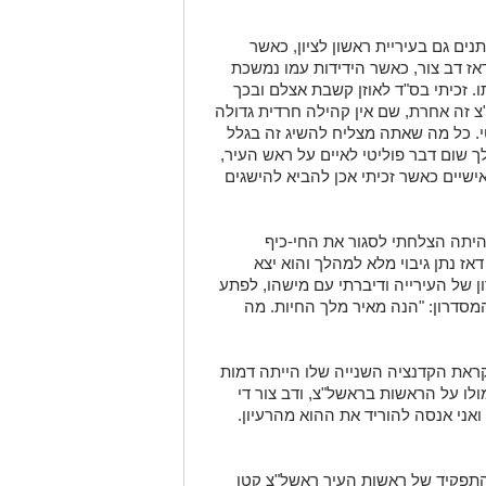
נים גם בעיריית ראשון לציון, כאשר
אז דב צור, כאשר הידידות עמו נמשכת
ו. זכיתי בס"ד לאוזן קשבת אצלם ובכך
צ זה אחרת, שם אין קהילה חרדית גדולה
טי. כל מה שאתה מצליח להשיג זה בגלל
לך שום דבר פוליטי לאיים על ראש העיר,
שיים כאשר זכיתי אכן להביא להישגים
יתה הצלחתי לסגור את החי-כיף
ז נתן גיבוי מלא למהלך והוא יצא
 של העירייה ודיברתי עם מישהו, לפתע
מסדרון: "הנה מאיר מלך החיות. מה
קראת הקדנציה השנייה שלו הייתה דמות
לו על הראשות בראשל"צ, ודב צור די
אני אנסה להוריד את ההוא מהרעיון.
התפקיד של ראשות העיר ראשל"צ קטן