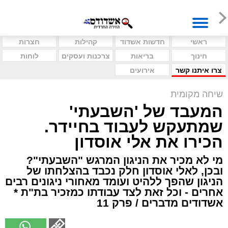
ראשי
חדשות אשדוד
קהילות
חצרות
חינוך
בריאות
צרכנות ועסקים
לוחות
צרו איתנו קשר
אירועים
שיחה מקומית
המעבד של 'השבעתי'
שמתעקש לעבוד בחיידר.
הכירו את אלי אוסדון
מי לא מכיר את הניגון המרגש "השבעתי"?
ובכן, לאלי אוסדון חלק נכבד בהצלחתו של
הניגון שהפך ללהיט ועומד מאחורי ניגונים רבים
אחרים - וכל זאת לצד עבודתו כמזכיר בת"ת *
אשדודים מדברים / פרק 11