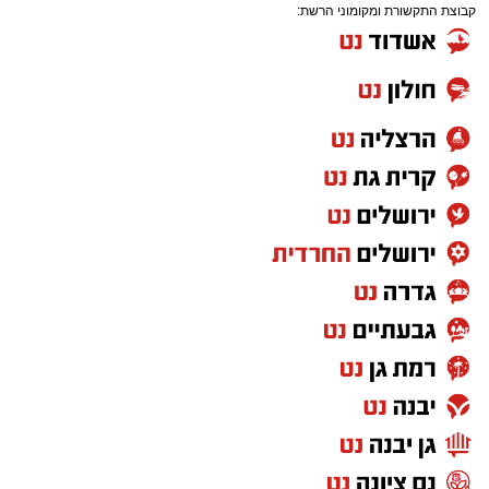
קבוצת התקשורת ומקומוני הרשת:
שמי נתן נטע שפר, בן 36, אב לחמישה, מתגורר
בעיר מזה 12 שנה, אם כי אני יכול לומר שלפחות
בהתחלה פחות 'התחברתי' לאשדוד ובשנים
הראשונות שהתגוררתי בה חשבתי שהיא לא
מתאימה למזגי הסוער...
בשנים האחרונות, מאז שהתחלתי לנהל את אולם
'הכרמים' בבית שמש שהפך לביתי השני כשאני
מבלה שם את מרבית שעות היום, גיליתי שאני
אוהב את אשדוד כמקום שניתן לאגור בו כוחות
אחרי ולפני יציאתי לעבודה.
מהי אשדוד בעיניך?