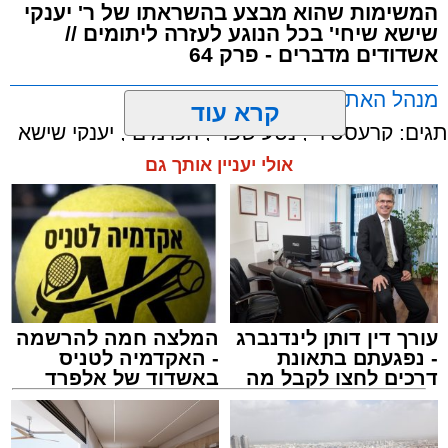
המשימות שהוא מבצע בהשראתו של ר' יענקי
שישא שיחי' בכל הנוגע לעזרה ליתומים //
אשדודים מדברים - פרק 64
מנהל האתר / 15:08 26.05.26
קרא עוד
תגים:
קרעסטיר
,
נטע שפר
,
הכרמים
,
יענקי שישא
אולי יעניין אותך גם
עורך דין דותן לינדנברג
המלצה חמה להרשמה
- נפגעתם בתאונת
- האקדמיה לטניס
דרכים לחצו לקבל מה
באשדוד של אלפרד
שמגיע לכם
קריאולנסקי - לילדים