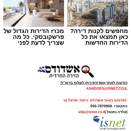
איש של אנשים. נטע שפר (אלבום פרטי)
מחפשים לקנות דירה?
מכרז הדירות הגדול של
כמה מילים על עצמך:
כאן תמצאו את כל
פרשקובסקי. כל מה
הדירות החדשות
שצריך לדעת לפני
למכירה באשדוד >>>
שמגישים הצעה לדירה
באשדוד
הודעות לאתר אשדודס ניתן לשלוח בדוא"ל:
ASHDODS@ISNET.CO.IL
-
לפרסום באתר אשדודס ורשת ישראל נט
התקשרו
-
050-7870908
(אלדה נתנאל )
elda@isnet.co.il