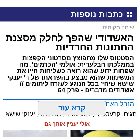
שמגישים הצעה לדירה
למכירה באשדוד >>>
באשדוד
כתבות נוספות
שיחה מקומית
האשדודי שהפך לחלק מסצנת
החתונות החרדיות
הסטטוס שלו מתפוצץ מסרטוני הקפצות
בממלכתו הבלעדית: אולמי 'הכרמים'. מה
שפחות ידוע שהוא רואה כשליחות חייו את
המשימות שהוא מבצע בהשראתו של ר' יענקי
שישא שיחי' בכל הנוגע לעזרה ליתומים //
אשדודים מדברים - פרק 64
מנהל האתר / 15:08 26.05.26
קרא עוד
תגים:
קרעסטיר
,
נטע שפר
,
הכרמים
,
יענקי שישא
אולי יעניין אותך גם