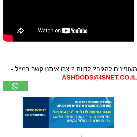
מעוניינים להגיב? לדווח ? צרו איתנו קשר במייל -
ASHDODS@ISNET.CO.IL