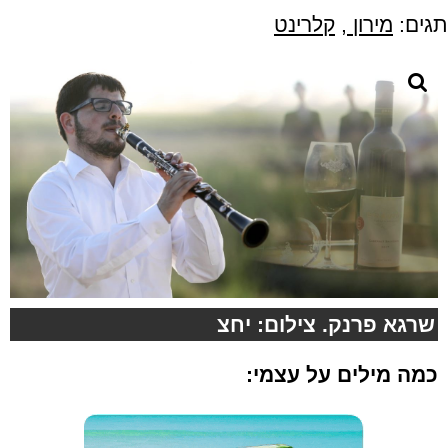
תגים:
מירון
,
קלרינט
שרגא פרנק. צילום: יחצ
כמה מילים על עצמי: