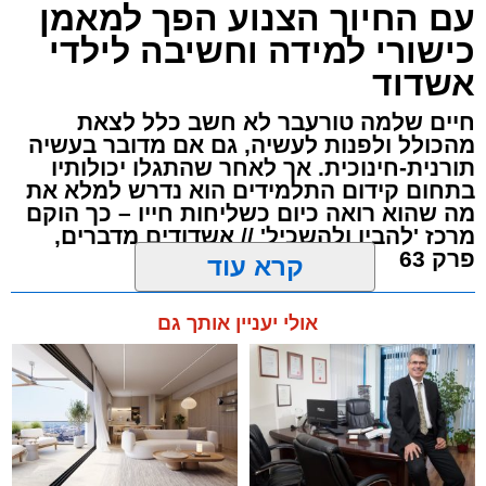
עם החיוך הצנוע הפך למאמן
כישורי למידה וחשיבה לילדי
אשדוד
חיים שלמה טורעבר לא חשב כלל לצאת
מהכולל ולפנות לעשיה, גם אם מדובר בעשיה
תורנית-חינוכית. אך לאחר שהתגלו יכולותיו
בתחום קידום התלמידים הוא נדרש למלא את
מה שהוא רואה כיום כשליחות חייו – כך הוקם
מרכז 'להבין ולהשכיל' // אשדודים מדברים,
פרק 63
קרא עוד
שמי נתן נטע שפר, בן 36, אב לחמישה, מתגורר
מנהל האתר / 13:38 23.12.25
בעיר מזה 12 שנה, אם כי אני יכול לומר שלפחות
אולי יעניין אותך גם
תגים:
האדמו"ר מפיטסבורג
,
מרכז להבין ולהשכיל
,
בהתחלה פחות 'התחברתי' לאשדוד ובשנים
להבין ולהשכיל
,
חיים שלמה טורעבר
,
קידום
הראשונות שהתגוררתי בה חשבתי שהיא לא
תלמידים
מתאימה למזגי הסוער...
בשנים האחרונות, מאז שהתחלתי לנהל את אולם