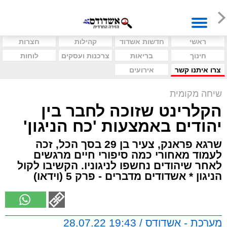
ראשי
חדשות אשדוד
קהילות
חצרות
חינוך
בריאות
צרכנות ועסקים
לוחות
צרו איתנו קשר
אירועים
שיחה מקומית
הקלרינט שזוכה לחבר בין
יהודים באמצעות 'כח הניגון'
שרגא פראנק, צעיר בן 29 בסך הכל, זכה
לעמוד מאחורי כמה סיפורי חיים מרגשים
לאחר שיהודים נחשפו לניגוניו. הקשיבו לקול
הניגון * אשדודים מדברים - פרק 5 (וידאו)
מערכת - אשדודס / 19:43 28.07.22