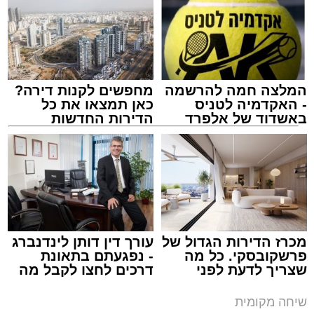
המלצה חמה להרשמה
מחפשים לקנות דירה?
- האקדמיה לטניס
כאן תמצאו את כל
באשדוד של אלפרד
הדירות החדשות
קריאולנסקי - לילדים
למכירה באשדוד >>>
איש של אנשים. נטע שפר (אלבום פרטי)
מכרז הדירות הגדול של
עורך דין דותן לינדנברג
כמה מילים על עצמך:
פרשקובסקי. כל מה
- נפגעתם בתאונת
שצריך לדעת לפני
דרכים לחצו לקבל מה
שמגישים הצעה לדירה
שמגיע לכם
באשדוד
שיחה מקומית