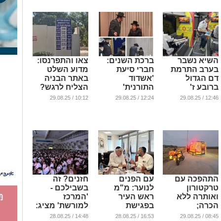
...
השיא נשבר
ברכת השנים:
צאו והתפרנסו:
בערב התרמת
חברי סיעת
מדוע השלט
דם הגדול
'אשדוד
באתר הבניה
ברובע ז'
התורנית'
הצליח לרגש?
באשדוד
התקבלו לברכה
...
10:12 / 29.08.25
12:24 / 29.08.25
12:46 / 29.08.25
אצל הרבי
...
מסאדיגורא
...
התהפכה עם
עם הפנים
חזנים? זה
טרקטורון
לנוער: מ"מ
בשבילכם -
ואותרה ללא
ראש העיר
'המרכז
הכרה;
בפגישת
למורשת' מציג:
משפחתה
היערכות עם
קורס מהפכני
14:48 / 28.08.25
16:53 / 28.08.25
08:45 / 29.08.25