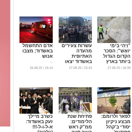
מפצירה:
מנכ"ל תנועת
לחזנות לימים
העתירו בתפילה
הנוער 'בני חיל'
הנוראים
...
...
...
"וַיְהִי בִּימֵי
עשרות צעירים
אדם התחשמל
יוֹאָשׁ": הסכר
מהעדה
באשדוד; מצבו
הקדום הגדול
האתיופית
אנוש
ביותר בארץ
באשדוד יצאו
...
נחשף
למסע תפילות
19:14 / 26.08.25
15:43 / 27.08.25
18:39 / 27.08.25
בירושלים |
בצפון
מדהים לצפיה
...
...
לפאר ולרומם:
פתיחת שנת
כשרב מיילך
מבצע ניקיון
הלימודים:
זעק באשדוד:
יסודי ב'קהל
ממ"ק ראש
א-ל-ו-ל-!!!