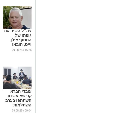
צה״ל השיב את
גופתו של
החטוף אילן
וייס; הובאו
ממצאים של
15:26 / 29.08.25
חטוף נוסף
...
עובדי חברא
קדישא אשדוד
השתתפו בערב
השתלמות
מקצועית
09:04 / 29.08.25