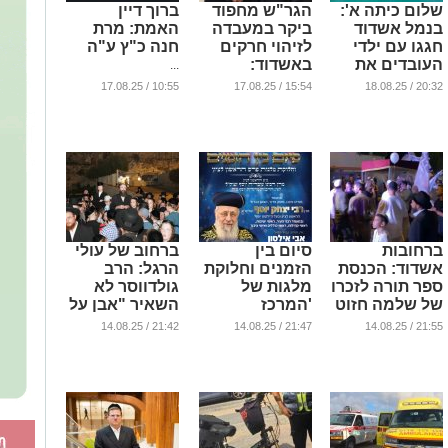
שלום כיתה א':
הגר"ש מחפוד
ברוך דיין
בנמל אשדוד
ביקר במעבדה
האמת: מרת
חגגו עם ילדי
לזיהוי חרקים
חנה כ"ץ ע"ה
העובדים את
באשדוד:
...
הכניסה לביה"ס
"מציגה
10:55 / 17.08.25
15:54 / 17.08.25
20:32 / 18.08.25
מומחיות
...
בתחום"
...
ברחובות
סיום בין
ברחוב של עולי
אשדוד: הכנסת
הזמנים וחלוקת
הרגל: הרב
ספר תורה לזכרו
מלגות של
גולדווסר לא
של שלמה חזוט
'המרכז
השאיר "אבן על
הי"ד שנפל
למורשת'; זיץ
אבן" בכותל
21:42 / 14.08.25
21:47 / 14.08.25
21:55 / 14.08.25
בעזה
מלווה מלכה
הדרומי
מיוחד
...
...
...