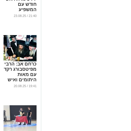
חודש עם
המשפיע
החסידי
21:40 / 23.08.25
...
כרחם אב: הרבי
מפיטסבורג רקד
עם מאות
היתומים ואיש
לא נותר אדיש
19:41 / 20.08.25
(וידאו)
...