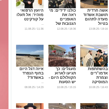
אשה חרדית
כולנו ידידים: מי
היועץ הרפואי
תושבת אשדוד
ראה את
מזהיר: אל תעלו
מעדה לתהום
האופניים
על קורקינט
בטיול
הגנובות של
...
באוסטריה;
מתנדב
11:36 / 11.08.25
18:36 / 12.08.25
19:16 / 13.08.25
מצבה קשה
'ידידים'?
...
...
בהשתתפות
מעגלים: כך
איזה דגל היום
אדמו"רים
תגיעו לארוע
בחוף הנפרד
וצמרת
הקוולולם היום -
באשדוד?
המוסיקה
יש הסעות
...
החסידית: בעל
...
14:29 / 08.08.25
15:15 / 10.08.25
16:43 / 10.08.25
המנגן האשדודי
ערך ברית לבנו
...