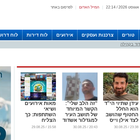
|
המייל האדום
|
לפרסום באתר
טורים
צרכנות ועסקים
אירועים
לוח דירות
לוח דרוש
וד בקהילה
עידן שתיוי הי"ד
“זה הלב שלי”:
מאות אירועים
הוא החלל
הקשר המיוחד
ושיאי
החטוף שהושב
של תושב העיר
השתתפות: כך
לצד אילן וייס
למגדלור אשדוד
הצליח
הי"ד
(וידאו)
'מעגלים'
15:58 / 29.08.25
20:43 / 30.08.25
23:38 / 30.08.25
להמציא מחדש
...
...
את 'בין הזמנים'