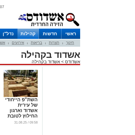
07 אוגוסט 2026 / 22:14
ראשי
חדשות
קהילות
נדל"ן
חינוך
חצרות
בריאות
אירועים
אשד
|
|
|
|
אשדוד בקהילה
אשדודס
>
אשדוד בקהילה
השת"פ הייחודי
של עירית
אשדוד וארגון
החילוץ לטובת
תושבי העיר
09:58 / 31.08.25
...