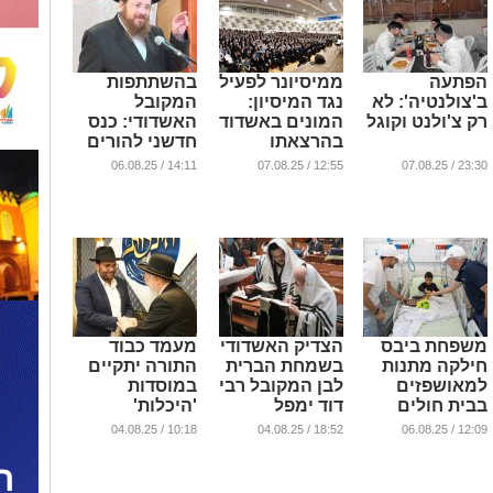
הפתעה
ממיסיונר לפעיל
בהשתתפות
ב'צולנטיה': לא
נגד המיסיון:
המקובל
רק צ'ולנט וקוגל
המונים באשדוד
האשדודי: כנס
בהרצאתו
חדשני להורים
המטלטלת של
בעולם
...
14:11 / 06.08.25
12:55 / 07.08.25
23:30 / 07.08.25
נצר הכמורה
השידוכים
...
...
משפחת ביבס
הצדיק האשדודי
מעמד כבוד
חילקה מתנות
בשמחת הברית
התורה יתקיים
למאושפזים
לבן המקובל רבי
במוסדות
בבית חולים
דוד ימפל
'היכלות'
אסותא אשדוד
בביהמ"ד בעלזא בעיר
באשדוד
10:18 / 04.08.25
18:52 / 04.08.25
12:09 / 06.08.25
...
...
...