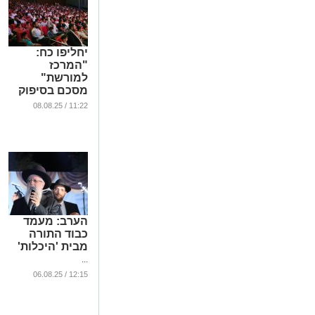
יחליפו כח:
"המרכז
למורשת"
מסכם בסיפוק
שבוע ראשון של
11:22 / 08.08.25
פעילויות קיץ
...
הערב: מעמד
כבוד התורה
מבית 'היכלות'
...
12:15 / 06.08.25