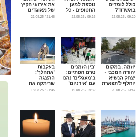
כולל לומדים
נוספת למען
את אירועי הקיץ
באשדוד?
החטופים - כל
של מאוגדים
הפרטים
...
...
21:48 / 21.08.25
09:16 / 22.08.25
09:20 / 22.08.25
...
יוזמה: במקום
'בין הזמנים'
בעקבות
יהודה המכבי -
טרם הסתיים:
'אתהלך':
יצחק הנשיא
ב'מעגלים' נהנו
ההצגה
יוחלף ל'תפארת
עם 'אירניום'
שריתקה את
מרדכי'
ו'וייט פול'
אשדוד
21:45 / 18.08.25
19:32 / 19.08.25
13:47 / 20.08.25
...
...
...