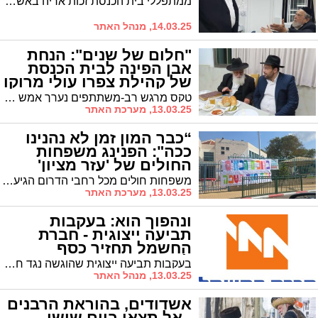
ממתפללי בית הכנסת זכות אריה באשדוד. נפטר היום, פורים, ההלוויה בשעה 12.15. צפו בתמונות שצולמו בידי א. מיכאלי
14.03.25, מנהל האתר
"חלום של שנים": הנחת
אבן הפינה לבית הכנסת
של קהילת צפרו עולי מרוקו
באשדוד
טקס מרגש רב-משתתפים נערך אמש להנחת אבן הפינה לבית הכנסת החדש של קהילת צפרו עולי מרוקו באשדוד. שותף מרכזי בקידום הפרויקט חבר המועצה הרב אמסילי: "היום אנו זוכים לראות איך חלום של שנים קורם עור וגידים, וידועים שבקרוב בע"ה המקום יתמלא בתורה ובתפילה"
13.03.25, מערכת האתר
“כבר המון זמן לא נהנינו
ככה": הפנינג משפחות
החולים של 'עזר מציון'
משפחות חולים מכל רחבי הדרום הגיעו למתחם אולפנת "דרכא" בנתיבות לשעות של כיף, חוויה ושחרור באווירה פורימית ומשמחת.
13.03.25, מערכת האתר
ונהפוך הוא: בעקבות
תביעה ייצוגית - חברת
החשמל תחזיר כסף
לצרכנים
בעקבות תביעה ייצוגית שהוגשה נגד חב' החשמל בגין הערכות מונה שגויות, נקבע כי החברה תחזיר כסף ללקוחות. בחב' החשמל אומרים: "לומדים את פסק הדין"
13.03.25, מנהל האתר
אשדודים, בהוראת הרבנים
- אל תצאו ביום שישי