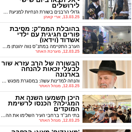
לירושלים
גדולי הרבנים בשורת הנחיות למניעת חילולי שבת עקב חגיגות פורים שיחולו השנה בערב שבת קודש | המכתבים וההנחיות המלאות בפרסום ראשון
13.03.25, ארי קאהן
בהובלת הממ"ק: מסיבת
פורים חגיגית עם ילדי
אשדוד (וידאו)
הערב התקיימה במתנ"ס נווה יהונתן מסיבת פורים חגיגית ואירוע השקת שיתוף הפעולה בין תנועת הנוער 'בני חיל' ל'מרכז למורשת' בראשות מ"מ ראש העיר ויו"ר שס ר' אבי אמסלם.
12.03.25, מערכת האתר
הבשורה של הרב עזרא שור
לבעלי זכאות להנחה
בארנונה
והנחה למדינות עשה: במסגרת מפגש שיזם הרב עזרא שור במחלקת הגביה, סוכם על שורה של הקלות שיאפשרו לתושבים בעלי הכנסה נמוכה לממש את זכאותם לקבלת הנחה
12.03.25, מנהל האתר
היכן תשמעו השנה את
המגילה? הכנסו לרשימת
המוקדים
בתי חב"ד ברחבי העיר השלימו את ההיערכות לחג הפורים ויקימו עשרות מוקדים לקריאת המגילה ולקיום מצוות החג לכלל הציבור • אשדודס מגיש כשירות לציבור את רשימת המוקדים המלאה
12.03.25, מנהל האתר