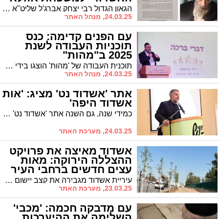
הגאון הגדול רבי יצחק אברג'ל שליט"א בעל ה"ברכת יצחק" וראש הכולל "תורה וחסד" שלח איגרת תנחומים למשפחת אזולאי הי"ו על פטירת אבי המשפחה מקים עולם התשובה באשדוד
24.03.25, מנהל האתר
עם הפנים קדימה: כנס
תוכניות העבודה לשנת
2025 ב"מהות"
תוכנית העבודה של 'מהות' הוצגו בידי עובדי הארגון
24.03.25, מנהל האתר
אתר 'אשדוד נט' מציג: 'אות
אשדוד היפה'
כמידי שנה, גם השנה אתר 'אשדוד נט' ערך את טקס הענקת 'אות אשדוד היפה' ל-37 אנשים בעלי חסד החיים בעיר ובשל מעשיהם יוצאי הדופן למען הקהילה המקומית. ראש העיר ד"ר יחיאל לסרי: "הקרע בעם מאיים על הקיום שלנו, על המשך קיומה של מדינת ישראל"
24.03.25, מערכת האתר
אשדוד מאיצה את פרויקט
ההצללה הירוקה: מאות
עצים חדשים ברחבי העיר
עיריית אשדוד מגבירה את קצב יישום פרויקט ההצללה הירוקה שהושק לפני כשלוש שנים, במטרה להתמודד עם אתגרי שינוי האקלים והתחממות המרחבים העירוניים. הפרויקט, בהשקעה שנתית של כחמישה מיליון שקלים, כולל נטיעת אלפי עצים ברחבי העיר במקום עצים שאינם מספקים צל משמעותי
23.03.25, מערכת האתר
עם מדבקה חכמה: 'מכבי'
השלימה את ההיערכות