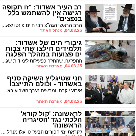
רב העיר אשדוד: "זו תקופה
רגישה אין להשתמש כלל
בנפצים"
הרב הראשי הגה"צ רבי חיים פינטו יצא בקריאה להתרחק מכל סוגי הנפצים המשמיעים קול נפץ: "אנו בתקופה רגישה וקולות נפץ מבהילים את כל הסובבים מאימת המלחמה, המביא לתחושת פחד וחרדה בקרב הציבור"
04.03.25, מנהל האתר
גיבורי הים של אשדוד:
תלמידים חילצו שתי צבות
ים פצועות במהלך הפלגה
ההפלגה, שהחלה כפעילות לימודית שגרתית, הפכה למשימת הצלה כשהתלמידים הבחינו בצבת ים ראשונה שנאבקה לשרוד במים, כשני קילומטרים מחוף העיר. הצבה, שכונתה לאחר מכן "מואנה", נמשתה מהמים במצב של תת-משקל חמור - רק 26 ק"ג - ובבדיקה במרכז להצלת צבי ים התגלו שלושה קרסי דיג תקועים בוושט שלה, יחד עם פגיעות הדף בריאות ובאוזניים.
04.03.25, מערכת האתר
חני שטיגליץ השיקה סניף
באשדוד - וכולם התייצבו
אירוע יוקרתי ומרשים נערך השבוע באשדוד עם השקת הסניף השלישי של חברת ההשקעות בנדל"ן המובילה "שטיגליץ גרופ"
04.03.25, מערכת האתר
לראשונה: 'קול קורא'
הלכתי נגד 'הסיגריה
הראשונה'
לקראת ימי הפורים הבעל"ט, עלו מנהל מחלקת דוברות ותקשורת למגזר החרדי במכבי ר' משה שלזינגר, ומנהל המגזר החרדי במכבי ר' בן ציון פדר, לבתיהם של מרנן ורבנן גדולי ישראל שליט"א אשר חתמו על קול קורא מיוחד שקורא לכלל בני התורה "להתרחק מעישון סיגריות לחלוטין (וגם סיגריות אלקטרוניות בכלל), בפרט בימי הפורים הבעל"ט, אשר בהם הפיתוי גדול ורבים חללים הפילה ר"ל"