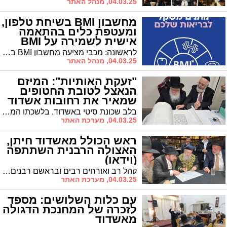
04.03.25, מנהל האתר
מחשבון BMI בשיחת טלפון,
ומעטפת כלים בהתאמה
אישית לשמירה על BMI
מאוזן ומשקל בריא
לראשונה: מכבי מציעה מחשבון BMI בשיחת טלפון למספר 077-77-111-22 באמצעותו תוכלו לדעת האם היחס בין משקל הגוף לגובה שלכם – תקין | חברי מכבי נהנים ממעטפת כלים בהתאמה אישית לשמירה על BMI מאוזן ומשקל בריא | כל הפרטים בכתבה
04.03.25, מנהל האתר
"זעקת האותיות": המיזם
הנאצל לטובת החטופים
שמאיר את רחובות אשדוד
בלב שכונת סיטי באשדוד, בלשכתו המעוטרת של הרב הראשי לעיר, הגר"ח פינטו, נרעדו אתמול ידיו של הרב כשטבל את הקסת בדיו והשלים את האות האחרונה בספר תורה מיוחד במינו – ספר שכל כולו זעקה שקטה לשובם של החטופים וזיכרון נצחי לקדושי שמחת תורה תשפ"ד
04.03.25, מערכת האתר
ראש הכולל מאשדוד חיתן,
האצולה הרבנית השתתפה
(וידאו)
קהל רב ואורחים רבים ובראשם רבנים חשובים ואישי ציבור השתתפו בשמחת נישואי בנו של הרה"ג ר' יצחק שטרית שליט"א ראש הכולל במוסדות "החיד"א" וממקימי עולה של תורה בעיר ונכדו של רבי דוד שטרית מייסד מוסדות החיד"א ומקורבו של האדמו"ר הבבא מאיר זצוק"ל
04.03.25, מערכת האתר
עם כלות השלושים: מספד
לזכרה של המחנכת הדגולה
מאשדוד