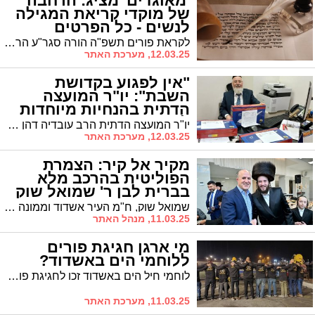
'מאוגדים' מציג: הרחבה
של מוקדי קריאת המגילה
לנשים - כל הפרטים
לקראת פורים תשפ"ה הורה סגר"ע הרב יחיאל וינגרטן לצוות 'מאוגדים' להרחיב את פריסת מוקדי קריאת המגילה לנשים, כאשר השנה יהיו ארבעה מוקדים בכל ארבעת הרובעים: ג' (חדש), ז', ח', ו'. כמו כן נוספו שעות קריאה, כולל בשעות המוקדמות, זאת בכדי לענות על כלל הביקושים
12.03.25, מערכת האתר
"אין לפגוע בקדושת
השבת": יו"ר המועצה
הדתית בהנחיות מיוחדות
לקראת חג הפורים
יו"ר המועצה הדתית הרב עובדיה דהן פרסם היום דף הנחיות מיוחד לקראת פורים הקרב, שיחול השנה בערב שבת. "השנה נדרשת היערכות מיוחדת בשל החפיפה בין פורים לערב שבת", נמסר מהמועצה הדתית.
12.03.25, מערכת האתר
מקיר אל קיר: הצמרת
הפוליטית בהרכב מלא
בברית לבן ר' שמואל שוק
שמואל שוק, ח"מ העיר אשדוד וממונה תיק החינוך, ערך אתמול (ב') ברית לבנו, שרים וח"כים, ראה"ע, מנכ"ל העיריה, בכירי האגפים, חברי המועצה וכל צמרת העסקונה התייצבה • גלריה נרחבת
11.03.25, מנהל האתר
מי ארגן חגיגת פורים
ללוחמי הים באשדוד?
לוחמי חיל הים באשדוד זכו לחגיגת פורים מיוחדת עם בשר על האש ומוזיקה, במחווה מקומית שכבר הפכה למסורת
11.03.25, מערכת האתר