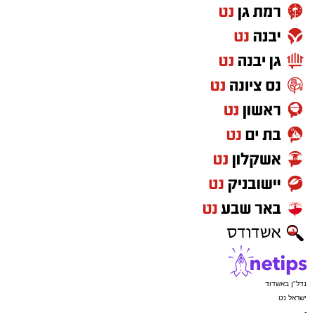
נדל"ן באשדוד
ישראל נט
-