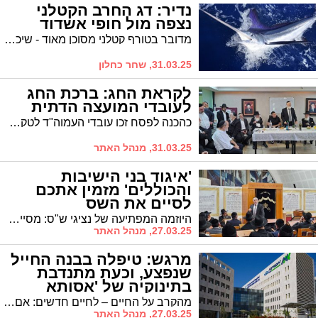
נדיר: דג החרב הקטלני
נצפה מול חופי אשדוד
מדובר בטורף קטלני מסוכן מאוד - שיכול להגיע לאורך של 4.5 מטרים. הוא לא מאויים כמעט על ידי יריבים אחרים. באשדוד הוא התגלה במהלך סקר ימי של עמותת דלפיס במרחק של 6 ק"מ מהחוף
31.03.25, שחר כחלון
לקראת החג: ברכת החג
לעובדי המועצה הדתית
כהכנה לפסח זכו עובדי העמוה"ד לטקס היערכות לחג. מה שמעו שם?
31.03.25, מנהל האתר
'איגוד בני הישיבות
והכוללים' מזמין אתכם
לסיים את השס
היוזמה המפתיעה של נציגי ש"ס: מסיימים את הש"ס במסגרת 'ישיבות בין הזמנים' | כל הפרטים
27.03.25, מנהל האתר
מרגש: טיפלה בבנה החייל
שנפצע, וכעת מתנדבת
בתינוקיה של 'אסותא
אשדוד'
מהקרב על החיים – לחיים חדשים: אם ללוחם שנפצע אנושות וטופל בביהח הציבורי אסותא אשדוד מתנדבת בתינוקיית ביה״ח
27.03.25, מנהל האתר