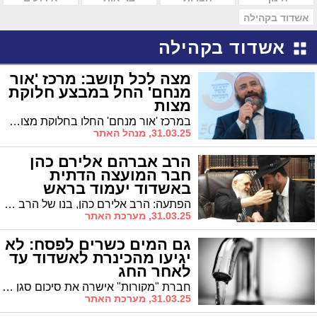
אשדוד בקהילה
אשדוד בקהילה
מצה לכל תושב: מרכז 'אור
מנחם' החל במבצע חלוקת
מצות
במרכז 'אור מנחם' החלו בחלוקת מצות לתושבי הרבעים טו, טז ויז. כמה מצות יחולקו?
31.03.25, מנהל האתר
הרב אברהם אלירם כהן
חבר המועצה הדתית
באשדוד יעמוד בראש
המועה"ד ביהוד
הפתעה: הרב אלירם כהן, בנו של הרב שמעון כהן זצ"ל ורב ביה"כ "תהילה לדוד" מונה בידי שר הדתות והוא יכהן כיו"ר המועה"ד בעיר יהוד
31.03.25, מערכת האתר
גם המים כשרים לפסח: לא
יגיעו מהכינרת לאשדוד עד
לאחר החג
חברת "מקורות" אישרה את סיכום סגן ראש העיר הרב וינגרטן עם מנכ"ל העיריה להרחיב את טווח הזמן שבו יסופקו לעיר מים שאינם מהכינרת, במטרה למנוע חששות כשרות
31.03.25, מערכת האתר