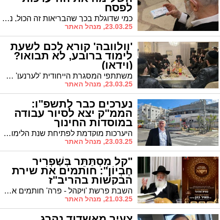
לפסח
כמי שדוגלת בכך שהבריאות זה הכול, נערכת מכבי לשמור על בריאות החברים גם בימי הפסח; מרפאות ומרכזי מכבי עוברים בימים אלו הכשרה לפסח ומוקדי החירום של מכבי יפעלו בכל רחבי הארץ במהלך החג • במקביל, גם השנה תופץ חוברת של מכבי עם רשימת התרופות הכשרות לפסח באישור בד"ץ העדה החרדית. כמו כן, נמשך שיתוף הפעולה עם 'מכבי פארם' שבמסגרתו כלל התרופות מרשם הכשרות לפסח הנרכשות ב'מכבי פארם' יסומנו עם מדבקה כשר לפסח.
23.03.25, מנהל האתר
'וולוובה' קורא לכם לשעת
לימוד ברובע, לא תבואו?
(וידאו)
משתתפי המסגרת הייחודית 'לערנען' המיועדת לנגנים, זמרים ועובדי לילה, זכו לשיחת עידוד מיוחדת מהאדמו"ר מפיטסבורג שליט"א. וגם: וולבה מדרבן את העובדים להצטרף לקביעת עתים לתורה
23.03.25, מנהל האתר
נערכים כבר לתשפ"ו:
הממ"ק יצא לסיור עבודה
במוסדות החינוך
היערכות מוקדמת לפתיחת שנת הלימודים: מ"מ ראש העיר בסיור היערכות במוסדות החינוך
23.03.25, מנהל האתר
"קל מִסְתַּתֵּר בְּשַׁפְרִיר
חֶבְיוֹן": חותמים את שירת
הבקשות בהריב"ז
השבת פרשת 'ויקהל - פרה' חותמים את שירת הבקשות בבית הכנסת הריב"ז בליל שבת עם הפייטן המפורסם ר' עזריה אהרוני
21.03.25, מנהל האתר
צעיר מאשדוד נהרג