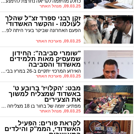
לנפשותיכם"
כחלק מהיוזמה לקריאה נחרצת להימנע מעישון אותה מובילה מכבי לקראת ימי הפורים, ביקרה הנהלת מכבי גם בביתו של מרן הפוסק רבי משה שטרנבוך שליט"א, שבירך בחמימות על היוזמה הנחוצה, וקרא לכלל בני התורה להימנע לחלוטין מעישון
09.03.25, מנהל האתר
זקן רבני ספרד זצ"ל שהלך
לעולמו - והקשר האשדודי
הפעם האחרונה שביקר בעיר היתה לפני כשנתיים בעת שמחת ברית המילה כששימש כסנדק לבנו של הדיין הגר"א דרעי שליט"א חתנו של הגה"צ רבי שמעון כהן זצ"ל ובנו של הגר"י דרעי זצ"ל רבה של באר שבע
09.03.25, מערכת האתר
"שומרי סביבה": החידון
שמעסיק מאות תלמידים
מאשדוד והסביבה
האירוע המרכזי יתקיים ב-26 במרץ בבית יד לבנים באשדוד • 21 בתי ספר מהאזור השתתפו בתהליך • "מחזקים את הקשר של הדור הצעיר לסביבה"
09.03.25, מערכת האתר
מבט: 'הקלויז' ברובע ט'
באשדוד שמצליח למשוך
את הצעירים
מפתיע: יוזמה של בחור בן 18 מצליחה לסחוף אליה בחורים שהפכו את ה'קלויז' לבית חם. אורה זו תורה
09.03.25, מנהל האתר
לקראת פורים: הפעיל
האשדודי, הממ"ק והילדים