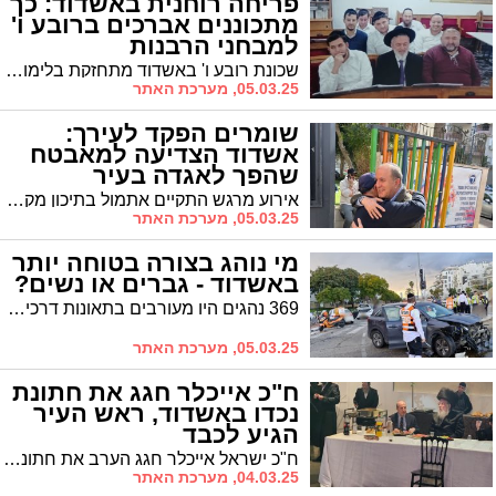
פריחה רוחנית באשדוד: כך
מתכוננים אברכים ברובע ו'
למבחני הרבנות
שכונת רובע ו' באשדוד מתחזקת בלימוד התורה עם פתיחת כולל ערב חדש לאברכים בבית הכנסת "בית מיכאל" ברחוב רבי חיים חורי.
05.03.25, מערכת האתר
שומרים הפקד לעירך:
אשדוד הצדיעה למאבטח
שהפך לאגדה בעיר
אירוע מרגש התקיים אתמול בתיכון מקיף ד' באשדוד, כאשר הקהילה החינוכית כולה התכנסה להוקיר את רמי, המאבטח הוותיק של בית הספר, על עשרים שנות שירות מסור
05.03.25, מערכת האתר
מי נוהג בצורה בטוחה יותר
באשדוד - גברים או נשים?
369 נהגים היו מעורבים בתאונות דרכים בשנת 2024 באשדוד, מתוכם רק 111 נשים, המהוות 30% בלבד. פער זה בולט במיוחד בתאונות החמורות יותר - אף נהגת לא הייתה מעורבת בתאונה קטלנית בעיר, לעומת שלושה גברים
05.03.25, מערכת האתר
ח"כ אייכלר חגג את חתונת
נכדו באשדוד, ראש העיר
הגיע לכבד
ח"כ ישראל אייכלר חגג הערב את חתונת נכדו באולמי 'האצולה' באשדוד וראש העיר ד"ר יחיאל לסרי קפץ לאחל מזל טוב
04.03.25, מערכת האתר