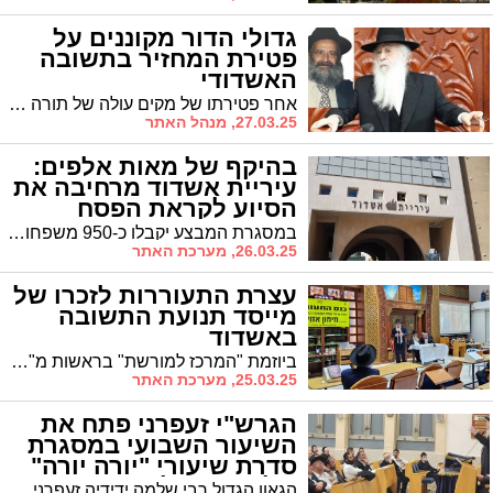
גדולי הדור מקוננים על
פטירת המחזיר בתשובה
האשדודי
אחר פטירתו של מקים עולה של תורה באשדוד: הרה"ג רבי מימון מרדכי אזולאי זצ"ל מיסד ישיבת "משיבי חיים" הרבנים הגאונים מרן רבי ראובן אלבז שליט"א ר"י "אור החיים" ורבי דוד חנניה פינטו שליט"א נשיא ממלכת התורה "אורות חיים ומשה" שלחו דברי הספד וניחום על האבדה הגדולה
27.03.25, מנהל האתר
בהיקף של מאות אלפים:
עיריית אשדוד מרחיבה את
הסיוע לקראת הפסח
במסגרת המבצע יקבלו כ-950 משפחות תמיכה כספית בהיקף כולל של כ-755,000 ש"ח. בנוסף, יחולקו 120 מקררים חדשים למשפחות נזקקות.
26.03.25, מערכת האתר
עצרת התעוררות לזכרו של
מייסד תנועת התשובה
באשדוד
ביוזמת "המרכז למורשת" בראשות מ"מ ראש העיר ר' אבי אמסלם, נערכה הערב עצרת התעוררות רבת משתתפים לזכרו הטהור של הרה"ג מימון אזולאי זצוק"ל, מקים עולה של תורה, מייסד עולם התשובה בעיר אשדוד וראש מוסדות 'משיבי חיים'
25.03.25, מערכת האתר
הגרש"י זעפרני פתח את
השיעור השבועי במסגרת
סדרת שיעורי "יורה יורה"
של 'המרכז למורשת'
הגאון הגדול רבי שלמה ידידיה זעפרני שליט"א ראב"ד 'כתר תורה' בית וגן מסר אמש את השיעור השבועי במסגרת סדרת שיעורי ההכנה לבחינות הרבנות הראשית "יורה יורה"