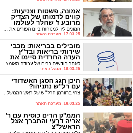
אמונה, פשטות וצניעות:
קווים לדמותו של הצדיק
מרובע ז' שהלך לעולמו
ביום הפורים
המונים ליוו למנוחות ביום הפורים את מוקיר ורחים רבנן איש החסד רבי יוסף בן נון זצ"ל מרובע ז' שהלך לעולמו בגיל 94. מדוע הבבא חאקי זצוק"ל נתן לו ספר תורה? ומה הבטיח לו הרה"צ רבי חיים פינטו השני זצ"ל? קווים לדמותו של הצדיק הנסתר
17.03.25, מערכת האתר
מובילים בבריאות: מכבי
שירותי בריאות ובד"ץ
העדה החרדית סיימו את
סימון התרופות הכשרות
לאחר חודשים רבים של עבודה מאומצת מצד צוות רוקחים ורוקחות של מכבי שירותי בריאות, ברכו בימים האחרונים חברי ורבני בד"ץ העדה החרדית על סיום פרויקט הנגשת מדריך התרופות הכשרות לפסח תשפ"ה
לפסח
16.03.25, מנהל האתר
היכן חגג הסגן האשדודי
עם רל"ש נתניהו?
צחי ברוורמן הרל״ש של ראש הממשלה נתניהו וסגן השר יענקי טסלר מאשדוד נצפו לפני שעה קלה בשמחת פורים אצל מוטי בבצ׳יק, רל"ש שר השיכון יצחק גולדקנופף
16.03.25, מערכת האתר
הממ"ק הרים כוסית עם ר'
אריה דרעי והתברך אצל
הראשל"צ