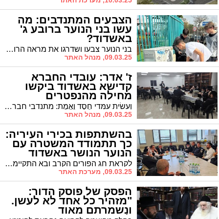
10.03.25, מערכת האתר
הצבעים המתנדבים: מה
עשו בני הנוער ברובע ג'
באשדוד?
בני הנוער צבעו ושדרגו את מראה הרובע ואף חילקו משלוחי מנות
09.03.25, מנהל האתר
ז' אדר: עובדי החברא
קדישא באשדוד ביקשו
מחילה מהנפטרים
וְעָשִׂיתָ עִמָּדִי חֶסֶד וֶאֱמֶת: מתנדבי חברה קדישא התפללו בתענית ביום הילולת משה רבינו ובקשו מחילה מנפטרים * הרב עובדיה דהן והרב יעקב רוז'ה שלחו את ברכתם למתנדבים והוקירו את עבודתם המסורה
09.03.25, מנהל האתר
בהשתתפות בכירי העיריה:
כך תתמודד המשטרה עם
הנוער הנושר באשדוד
לקראת חג הפורים הקרב ובא התקיימה היום בתחנת משטרת אשדוד במסגרתה נבחנו דרכי הפעולה להתמודדות עם תופעת הנוער בליל פורים ומניעת השימוש בנפצים והפרעה לסדר הציבורי
09.03.25, מערכת האתר
הפסק של פוסק הדור:
"מזהיר כל אחד לא לעשן.
ונשמרתם מאוד