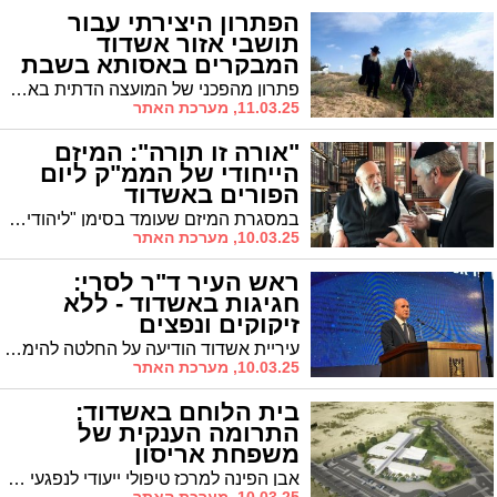
הפתרון היצירתי עבור
תושבי אזור אשדוד
המבקרים באסותא בשבת
פתרון מהפכני של המועצה הדתית באשדוד יאפשר לראשונה לבני משפחות מהיישובים הסמוכים לבקר את יקיריהם המאושפזים בבית החולים 'אסותא' גם בשבת. "יש רגעים שמשפחה חייבת להיות יחד, גם בשבת"
11.03.25, מערכת האתר
"אורה זו תורה": המיזם
הייחודי של הממ"ק ליום
הפורים באשדוד
במסגרת המיזם שעומד בסימן "ליהודים היתה אורה ושמחה - אורה זו תורה" מזמין 'איגוד בני הישיבות' בראשות חבר מועצת העיר הרב אהרון כהן ו'המרכז למורשת' את כלל בני התורה, האברכים, בחורי הישיבות ומשתתפי אבות ובנים להרבות בלימוד תורה בימי חג הפורים הידוע בסגולותיו, בבחינת "הדר קבלוה מאהבה"
10.03.25, מערכת האתר
ראש העיר ד"ר לסרי:
חגיגות באשדוד - ללא
זיקוקים ונפצים
עיריית אשדוד הודיעה על החלטה להימנע השנה משימוש בנפצים בחג פורים ובזיקוקים בחגיגות יום העצמאות. ההחלטה התקבלה לאור המצב הביטחוני הרגיש והעלייה במספר הסובלים מתסמיני פוסט-טראומה בעקבות המלחמה הנוכחית.
10.03.25, מערכת האתר
בית הלוחם באשדוד:
התרומה הענקית של
משפחת אריסון
אבן הפינה למרכז טיפולי ייעודי לנפגעי פוסט-טראומה הונחה הבוקר בטקס חגיגי בבית הלוחם החדש הנבנה באשדוד. לדברי ראש עיריית אשדוד, ד"ר יחיאל לסרי, בית הלוחם באשדוד צפוי להיפתח בשנת 2026