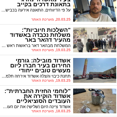
בתאונת דרכים בקייב
על פי הדיווחים, התאונה אירעה בכביש מהיר בקייב כאשר הרכב בו נסעו השניים איבד שליטה, סטה מהדרך והתהפך. הנסיבות המדויקות עדיין נבדקות על ידי הרשויות המקומיות.
20.03.25, מערכת האתר
"השלכות חיוביות":
משלחת נכבדה באשדוד
מהעיר דהאר באר
המשלחת מבהאר דאר בראשות ראש העיר האתיופי נפגשה עם נציגי קהילת יוצאי אתיופיה באשדוד וערכה סיור היכרות עם מוסדות העיר
19.03.25, מערכת האתר
אשדוד מובילה: גורמי
החירום בעיר חברו ליום
מעשים טובים ייחודי
תחנת כיבוי והצלה אשדוד אירחה תלמידים משבעה בתי ספר ליום של למידה והתנסות חווייתית, כחלק מיום המעשים הטובים העירוני שכלל 145 פרויקטים ו-32 אלף משתתפים
19.03.25, מערכת האתר
"לוחמי החזית החברתית":
אשדוד הוקירה את
העובדים הסוציאליים
אשדוד ציינה היום (שלישי) את יום העובדים הסוציאליים הבינלאומי בסדרת אירועים מרגשים ומחווה מיוחדת ללוחמים החברתיים של העיר
18.03.25, מערכת האתר