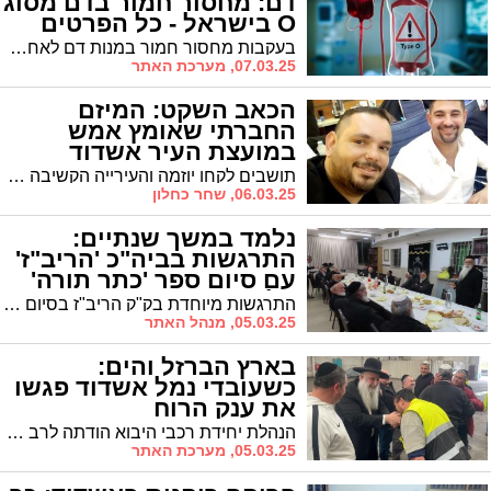
דם: מחסור חמור בדם מסוג
O בישראל - כל הפרטים
בעקבות מחסור חמור במנות דם לאחר חגי תשרי, שירותי הדם של מד"א קוראים לציבור לבוא ולתרום. באשדוד ניתן לתרום דם היום (ו') בתחנת מד"א בעיר עד השעה 12:30
07.03.25, מערכת האתר
הכאב השקט: המיזם
החברתי שאומץ אמש
במועצת העיר אשדוד
תושבים לקחו יוזמה והעירייה הקשיבה - מה הולך לקרות עכשיו למשפחות שנאבקות מתחת לרדאר?
06.03.25, שחר כחלון
נלמד במשך שנתיים:
התרגשות בביה"כ 'הריב"ז'
עם סיום ספר 'כתר תורה'
על תרי"ג המצוות
התרגשות מיוחדת בק"ק הריב"ז בסיום הלימוד בספר 'כתר תורה' על תרי"ג מצוות שחיברו הגר"מ כהן בעל "אוצר ספרי הלכה" | הרב עובדיה דהן יו"ר המועה"ד זכה לברכותיו של הגר"מ כהן על פעולותיו הברוכות בהרחבת גבולות הקדושה והטהרה בעיר
05.03.25, מנהל האתר
בארץ הברזל והים:
כשעובדי נמל אשדוד פגשו
את ענק הרוח
הנהלת יחידת רכבי היבוא הודתה לרב על הגעתו לחזק את העובדים, וכבר הביעה את רצונה להזמינו לביקור נוסף בעתיד הקרוב, זאת לבקשת העובדים שהתרשמו עמוקות מהמפגש
05.03.25, מערכת האתר