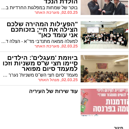
הולדת הנכד
בוקר של שמחות במפלגות החרדיות במועצת העיר אשדוד. חבר המועצה מטעם אגודת ישראל הרב שמואל שוק חבק בן ויו"ר אשדוד התורנית הרב אפרים וובר התבשר על הולדת נכדו, בן לחתנו הרב שמעון יהודה נוסבוים
02.03.25, מערכת האתר
"הפעילות המהירה שלכם
הצילה את חיי; בזכותכם
אני עומד כאן"
למעלה ממאה מתנדבי מד''א - הצלה דרום סניף אשדוד - גן יבנה ונשותיהם התכנסו ביום חמישי האחרון באולמי סהרה באשדוד לערב הוקרה שעמד בסימן 'להודות, להוקיר, להעריך'. ''אתם הדוגמא לשילוב חרדים אשר פועלים להצלת חיים בכל מקום ובכל זמן"
02.03.25, מערכת האתר
ביוזמת 'מעגלים': הילדים
סיימו חצי ש"ס משניות וזכו
למעמד סיום מפואר
מעמד 'סיום חצי הש"ס משניות' נערך השבוע ביוזמת 'מעגלים'. איך נוסד השיעור שבזכותו זכו הילדים לסיים מתוך ידיעה מעמיקה חצי ש"ס משניות?
02.03.25, מנהל האתר
עוד שירות של העיריה
חינוך