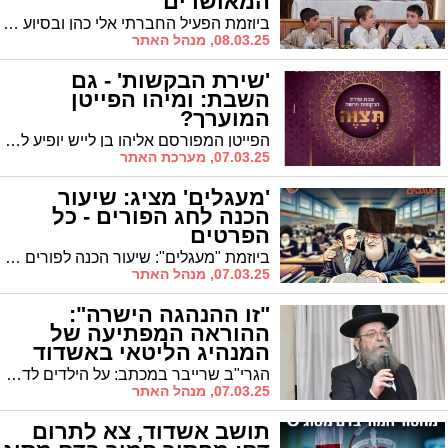
המאושרים
ביוזמת הפעיל החברתי אלי כהן ובסיוע המרכז למורשת: חידון על הלכות פורים לילדי "זכור לאברהם". מי הזוכים המאושרים?
08.03.25, מנהל האתר
'שירת הבקשות' - גם
השבת: ומיהו הפייטן
המוערך?
הפייטן המפורסם אליהו בן לייש יופיע לצד הרב מאיר כהן • האירוע יתקיים בסגנון ירושלמי מסורתי בבית הכנסת הרי"ף
07.03.25, מערכת האתר
'מעגלים' מציג: שיעור
הכנה לחג הפורים - כל
הפרטים
ביוזמת "מעגלים": שיעור הכנה לפורים מראש ישיבת "מאור יצחק"
07.03.25, מנהל האתר
"זו ההנהגה הישרה":
ההוראה המפתיעה של
המנהיג הליטאי באשדוד
הגרי"ב שרייבר במכתב: על הילדים לדפוק ב"המן" הראשון והאחרון - ותו לא!
07.03.25, מנהל האתר
תושב אשדוד, צא לתרום