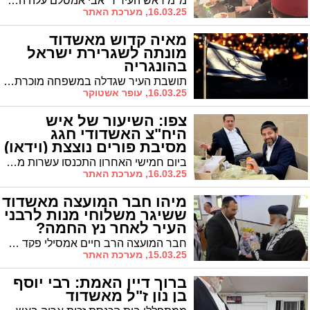
מ"מ ראש העיר ר' אבי אמסלם עלה הבוקר, שושן פורים, להתפלל תפילת שחרית יחד עם יו"ר תנועת ש"ס העולמית הרב אריה דרעי הי"ו ולאחל לו פורים דמוקפין שמח
16.03.25, מערכת האתר
מאיה קדוש מאשדוד
מונתה לשגרירת ישראל
בהונגריה
תושבת העיר שגדלה במשפחה מוכרת באשדוד אושרה לתפקיד דיפלומטי בכיר. "גאה ושמחה לבשר על המינוי"
16.03.25, עופר אשטוקר
צפו: השיעור של איש
היח"צ האשדודי חגג
מסיבת פורים נוצצת (וידאו)
ביום חמישי האחרון התכנסו עשרות משפחות לחגיגה מיוחדת ומרגשת – סיום ספר תומר דבורה, עליו עמלו במשך תשעה חודשים, בשיעור השבועי שמתקיים על ידי הרב ערן שמחי. האירוע נערך במתנ"ס נווה יהונתן והיווה גם הזדמנות לציין את חג הפורים בשמחה גדולה
16.03.25, מערכת האתר
מיהו חבר המועצה מאשדוד
ששיגר משלוחי מנות לרבני
העיר לאחר נץ החמה?
חבר המועצה הרב חיים אמסילי פקד את בתי הרבנים הגאונים הספרדיים בעיר מיד לאחר נץ החמה בבחינת 'זריזין מקדימין במצוות' וזכה לברכותיהם החמימות
15.03.25, מערכת האתר
ברוך דיין האמת: רבי יוסף
בן נון ז"ל מאשדוד