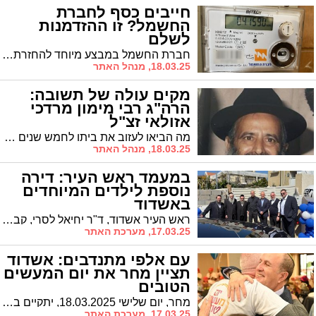
חייבים כסף לחברת
החשמל? זו ההזדמנות
לשלם
חברת החשמל במבצע מיוחד להחזרת חובות: תשלומים ללא ריבית
18.03.25, מנהל האתר
מקים עולה של תשובה:
הרה"ג רבי מימון מרדכי
אזולאי זצ"ל
מה הביאו לעזוב את ביתו לחמש שנים ללמוד באנגליה? | מה חיפש הרב זצ"ל בבתי סוהר? | היכן נמצא עובד הנמל הבכיר לאחר שנעלם? | המרא דאתרא הגר"ח פינטו: "יהודי שיש לו הרבה זכויות בזיכוי הרבים בעיר"
18.03.25, מנהל האתר
במעמד ראש העיר: דירה
נוספת לילדים המיוחדים
באשדוד
ראש העיר אשדוד, ד"ר יחיאל לסרי, קבע את המזוזה בדירה החדשה של 'צהר הלב' והצדיע: "זכינו בכם העיר אשדוד"
17.03.25, מערכת האתר
עם אלפי מתנדבים: אשדוד
תציין מחר את יום המעשים
הטובים
מחר, יום שלישי 18.03.2025, יתקיים בעיר יום המעשים הטובים, במסגרתו יופעלו 143 פרויקטים קהילתיים בהשתתפות כ-32,000 מתנדבים מכל שכבות האוכלוסייה
17.03.25, מערכת האתר