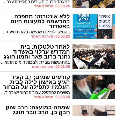
במעמד רבנים חשובים התקיימה עצרת מספד למחנכת הדגולה מרת רבקה נעמי בוכריץ ע"ה בבית הכנסת "יוסף לקח" | הרב בוכריץ סיפר על היכרותו הראשונה עם מרן הגר"ע יוסף זצוק"ל בשנת תשכ"ו שהגיע אחר כך לבקרו באשדוד
03.03.25, מנהל האתר
ללא אינטרנט: מהפכה
בהרשמה למעונות היום
באשדוד
בהמשך לפיילוט שנעשה בעזרת סיעת ׳אגודת ישראל׳ באשדוד לפני מספר שבועות בסיוע להורים שהתקשו בבקשה לסבסוד מעונות היום, היום נמשך הפיילוט ומשרד העבודה, באמצעות האגף למעונות יום, מודיע על שירות חדש וחשוב לתושבי אשדוד: סיוע ברישום למעונות יום לשנת הלימודים תשפ”ו ללא צורך בשימוש באינטרנט
03.03.25, מערכת האתר
לאחר טלטלות: בית
המדרש ערלוי באשדוד
נחנך ברוב פאר והמון חוגג
בהתרגשות גוברת ולבבות הומים התקיים באשדוד מעמד חנוכת הבית וקביעת המזוזות לביהמ"ד 'יד סופר' ערלוי בראשות כ"ק מרן אדמו"ר שליט"א. בית המדרש נחנך ברח' התלמוד ברובע ז' ומהווה תל תלפיות לכל
02.03.25, מערכת האתר
קורעים שמים: רב העיר
הגיע באישון לילה לבית
העלמין לתפילה על הבחור
הנמצא בסכנה (וידאו)
משיכים להתפלל עבור הבחור ישיבה דָּוִיד יְהוֹנָתָן בֶּן בְּרוּרְיָה בתושח"י: המרא דאתרא הגר"ח פינטו הורה בחצות לילה בליל שישי לקרוא את ספר התהילים לזכותו וקרא להתחזק שלא לשיח שיחת חולין בבית הכנסת לזכותו
02.03.25, מנהל האתר
שמחה במועצה: הרב שוק
חבק בן, הרב וובר חוגג