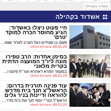
אשדוד בקהילה
אשדוד בקהילה
חיי פעוט ניצלו באשדוד:
הגיע מחוסר הכרה למוקד
'טרם'
פעוט בן שנתיים ניצל הערב לאחר שצוותי מוקד 'טרם' באשדוד ביצעו בו פעולות החייאה. הפעוט, שהובא למוקד על ידי בן משפחה כשהוא מחוסר הכרה ולא נושם, פונה במצב קשה לבית החולים אסותא.
08.01.25, מערכת האתר
בסימן אחדות: הרב טפירו
מונה ליו"ר המועצה הדתית
בקרית מלאכי
במעמד המרא דאתרא הגר"ח פינטו ושר הדתות הרב מלכיאלי מינו את הרב מישל טפירו ליו"ר המועצה הדתית בקרית מלאכי. השר מלכיאלי: "כולנו מייחלים שהגר"ח פינטו ימשיך בהנהגתו כאן עוד שנים רבות"
08.01.25, מערכת האתר
עוד פנינה תורנית בדרום:
הראשל"צ חנך בית מדרש
להוראה ודיינות בניר גלים
הראש"ל הגר"י יוסף חנך את בית מדרש גבוה להוראה ודיינות "חזון יוסף" במושב ניר גלים בראשות מזכה הרבים מאשדוד הרב נעם אלימלך ביטון שליט"א
08.01.25, מערכת האתר