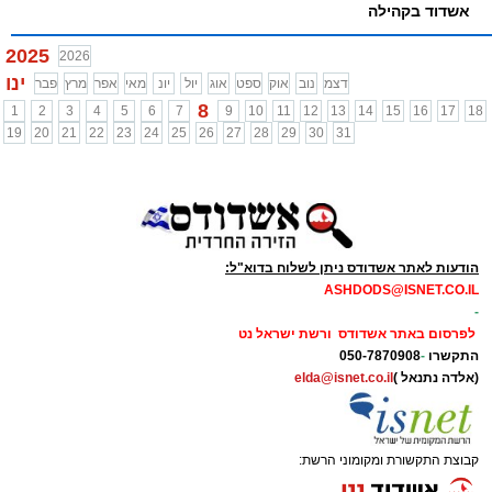
אשדוד בקהילה
2025
2026
ינו
דצמ
נוב
אוק
ספט
אוג
יול
יונ
מאי
אפר
מרץ
פבר
8
1
2
3
4
5
6
7
9
10
11
12
13
14
15
16
17
18
19
20
21
22
23
24
25
26
27
28
29
30
31
הודעות לאתר אשדודס ניתן לשלוח בדוא"ל:
ASHDODS@ISNET.CO.IL
-
לפרסום באתר אשדודס ורשת ישראל נט
התקשרו
-
050-7870908
(אלדה נתנאל )
elda@isnet.co.il
קבוצת התקשורת ומקומוני הרשת: