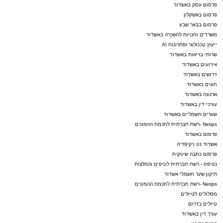
פרסום עסק באשדוד
פרסום באשקלון
פרסום בבאר שבע
משרדים וחנויות להשכרה באשדוד
ייעוץ טכנולוגי ופתרונות AI
שרותי בריאות באשדוד
אירועים באשדוד
דרושים באשדוד
חוגים באשדוד
ארנונה באשדוד
עורכי דין באשדוד
שערים חשמליים באשדוד
Netips -רשת חברתית לחכמת ההמונים
פרסום באשדוד
אשדוד נט ויקיפדיה
פרסום כתבה שיווקית
נטיפס - רשת חברתית לטיפים והמלצות
תיקון שער חשמלי אשדוד
Netips -רשת חברתית לחכמת ההמונים
מסלולים לטיולים
טיולים בדרום
עורך דין באשדוד