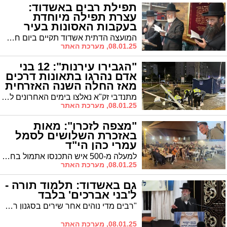
תפילת רבים באשדוד:
עצרת תפילה מיוחדת
בעקבות האסונות בעיר
המועצה הדתית אשדוד תקיים ביום חמישי הקרוב עצרת תפילה מיוחדת בבית העלמין, בעקבות האסונות והתחלואה שפקדו את העיר לאחרונה
08.01.25, מערכת האתר
"הגבירו עירנות": 12 בני
אדם נהרגו בתאונות דרכים
מאז החלה השנה האזרחית
מתנדבי זק"א נאלצו בימים האחרונים להתמודד עם סדרה קשה של תאונות דרכים קטלניות ברחבי הארץ, אשר גבו קורבנות רבים
08.01.25, מערכת האתר
"מצפה לזכרו": מאות
באזכרת השלושים לסמל
עמרי כהן הי"ד
למעלה מ-500 איש התכנסו אתמול בחצר בית הספר יד שבתאי באשדוד לציון שלושים לנפילתו של סמל עמרי כהן הי"ד, שנפל בקרב עם מחבלים בג'באליה בח' בכסליו
08.01.25, מערכת האתר
גם באשדוד: תלמוד תורה -
ל'בני אברכים' בלבד
"רבים מדי נוהים אחר שירים בסגנון רחובי רדוד שאינו מתאים לבן תורה. חשוב ליצור שינוי שיתחיל מלמטה, מגיל הילדות בת"ת כדי שהילד יגדל להיות בחור רציני ואף יקים בית של תורה בכל המובנים", הכריז רבי יוסף עבאדי שליט"א שהשתתף בכינוס היסוד
08.01.25, מערכת האתר