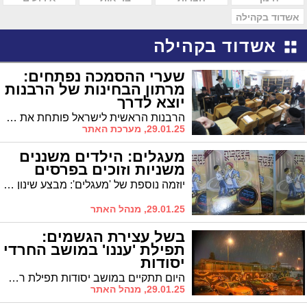
אשדוד בקהילה
אשדוד בקהילה
שערי ההסמכה נפתחים:
מרתון הבחינות של הרבנות
יוצא לדרך
הרבנות הראשית לישראל פותחת את שערי ההסמכה למאות רבנים ודיינים חדשים. היום הודיעה הרבנות על פתיחת ההרשמה למבחני ההסמכה שיתקיימו בחודש ניסן הקרוב, בין א' בניסן ועד ד' בניסן תשפ"ה
29.01.25, מערכת האתר
מעגלים: הילדים משננים
משניות וזוכים בפרסים
יוזמה נוספת של 'מעגלים': מבצע שינון משניות לילדים
29.01.25, מנהל האתר
בשל עצירת הגשמים:
תפילת 'עננו' במושב החרדי
יסודות
היום תתקיים במושב יסודות תפילת רבים שבה יתפללו על הגשם. רב המושב: "זו עצירת גשמים ויש להרבות בתפילה"
29.01.25, מנהל האתר