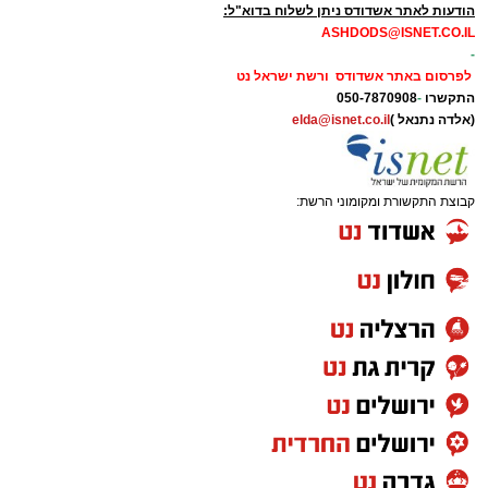
הודעות לאתר אשדודס ניתן לשלוח בדוא"ל:
ASHDODS@ISNET.CO.IL
-
לפרסום באתר אשדודס ורשת ישראל נט
התקשרו
-
050-7870908
(אלדה נתנאל )
elda@isnet.co.il
קבוצת התקשורת ומקומוני הרשת: