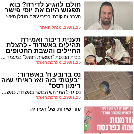
חולם להגיע לדירה? בוא
תפגוש היום את יוסי פישר
הערב זה קורה: בכירי עולם הנדלן האשדודי, יוסי פישר ומישאל חדד, יחשפו את הסודות: כך מגיעים לדירה ראשונה, או להשקעה | אל תוותרו
29.01.25, מנהל האתר
תענית דיבור ואמירת
תהילים באשדוד - להצלת
החיילים והשבת החטופים
בבית הכנסת "תפארת רפאל" במעמד הגר"מ אבוחצירא קראו 3 פעמים את כל ספר התהילים להצלת עם ישראל ובכללם לחיילי צה"ל ולחטופים שישובו במהרה לחיים טובים ולשלום
29.01.25, מערכת האתר
נס ברובע ח' באשדוד:
"בעטתי בזה ואז ראיתי שזה
רימון רסס"
נס גדול התרחש הבוקר באשדוד, כאשר תושב העיר שירד לתפילת שחרית בעט ברימון רסס חי מבלי שידע – ושרד כדי לספר על כך. האירוע התרחש ברחוב הכלנית, כאשר חיים וקארט יצא מביתו בשעה 06:00 לתפילת הבוקר. כל הפרטים
29.01.25, מערכת האתר
עוד שירות של העיריה