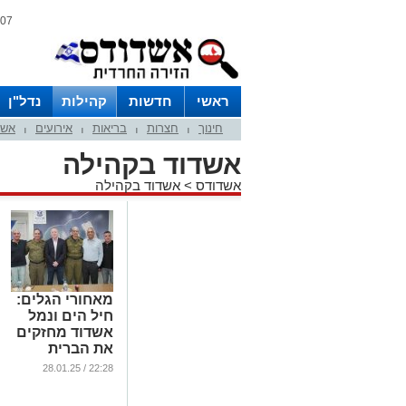
07 אוגוסט 2026 / 16:22
ראשי
חדשות
קהילות
נדל"ן
חינוך
חצרות
בריאות
אירועים
אשד
|
|
|
|
אשדוד בקהילה
אשדודס
>
אשדוד בקהילה
מאחורי הגלים:
חיל הים ונמל
אשדוד מחזקים
את הברית
האסטרטגית
22:28 / 28.01.25
...