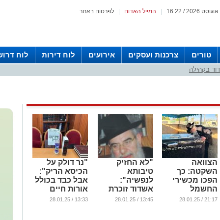
|
המייל האדום
|
לפרסום באתר
טורים
צרכנות ועסקים
אירועים
לוח דירות
לוח דרוש
וד בקהילה
הצוואה
"לא החזיק
"נר דולק על
השקטה: כך
טיבותא
הכיסא הריק":
הפכו מכשירי
לנפשיה":
אבל כבד בכולל
החשמל
אשדוד זוכרת
אורות חיים
היוקרתיים של
את לוחם
באשדוד
13:33 / 28.01.25
13:45 / 28.01.25
21:17 / 28.01.25
הצדקת
הכשרות
...
האשדודית
...