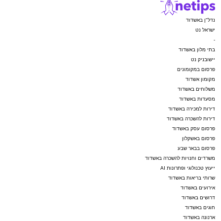
נדל"ן באשדוד
ישראל נט
-
בתי מלון באשדוד
יישובניק נט
פרסום במקומונים
מקומון אשדוד
משלוחים באשדוד
מסעדות באשדוד
דירות למכירה באשדוד
דירות להשכרה באשדוד
פרסום עסק באשדוד
פרסום באשקלון
פרסום בבאר שבע
משרדים וחנויות להשכרה באשדוד
ייעוץ טכנולוגי ופתרונות AI
שרותי בריאות באשדוד
אירועים באשדוד
דרושים באשדוד
חוגים באשדוד
ארנונה באשדוד