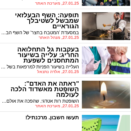
27.01.25, מערכת האתר
תופעה: השף הבעלזאי
שמבשל לשטיבלך
הגוראיים
במסעדת 'המטבח בחצר' של השף הבעלזאי שלוימי מושקוביץ התקבלו בימים האחרונים מספר הזמנות בלתי שגרתיות: סעודות ה' שבט בבתי החסידים דגור. מושקוביץ: "זכות כבירה ליטול חלק בהילולת ה'שפת אמת'"
27.01.25, מנהל האתר
בעקבות גל התחלואה
החריג: עלייה בשיעור
המתחסנים לשפעת
באשדוד
העלייה בשיעור הפניות למרפאות בשל תחלואת השפעת, כמו גם הסיבוכים בעקבות המחלה שהסתיימו במקרי מוות ללא מחלות רקע, הניעו רבים לגשת ולהתחסן
27.01.25, אלדה נתנאל
"ראתה את האדם":
השופטת מאשדוד הלכה
לעולמה
השופטת רות אטדגי, שהפכה את אולם המשפט באשדוד למקום שבו צדק ואנושיות נפגשים, הלכה לעולמה בגיל 67 לאחר מאבק ממושך במחלה. סיפור חייה הוא לא רק סיפור משפטי, אלא סיפור ישראלי במיטבו
27.01.25, מערכת האתר
תעשו חשבון. מרכנתיל!