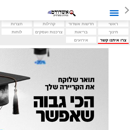
ראשי
חדשות אשדוד
קהילות
חצרות
חינוך
בריאות
צרכנות ועסקים
לוחות
צרו איתנו קשר
אירועים