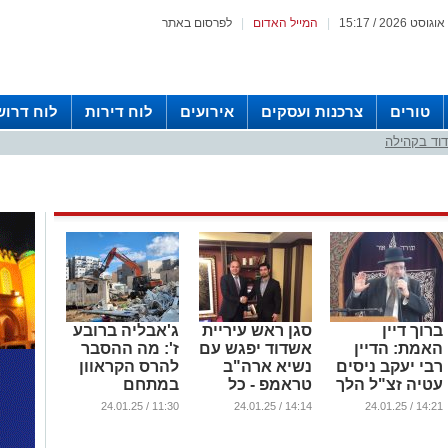
|
המייל האדום
|
לפרסום באתר
טורים
צרכנות ועסקים
אירועים
לוח דירות
לוח דרוש
וד בקהילה
ברוך דיין
סגן ראש עיריית
ג'אבליה ברובע
האמת: הדיין
אשדוד יפגש עם
ז': מה ההסבר
רבי יעקב ניסים
נשיא ארה"ב
להרס הקראוון
עטיה זצ"ל הלך
טראמפ - כל
במתחם
לעולמו
הפרטים
החרגול?
11:30 / 24.01.25
14:14 / 24.01.25
14:21 / 24.01.25
...
...
...