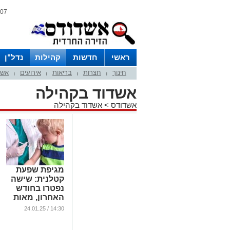
07 אוגוסט 2026 / 15:17
ראשי
חדשות
קהילות
נדל"ן
חינוך
חצרות
בריאות
אירועים
אשד
|
|
|
|
אשדוד בקהילה
אשדודס
>
אשדוד בקהילה
מגיפת שפעת
קטלנית: שישה
נפטרו בחודש
האחרון, מאות
במצב קשה
14:30 / 24.01.25
...