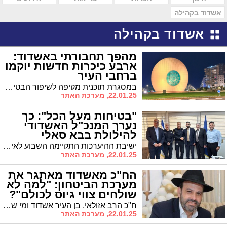
אשדוד בקהילה
אשדוד בקהילה
מהפך תחבורתי באשדוד:
ארבע כיכרות חדשות יוקמו
ברחבי העיר
במסגרת תוכנית מקיפה לשיפור הבטיחות בדרכים, עיריית אשדוד יוצאת למבצע רחב היקף להקמת ארבע כיכרות חדשות ברחבי העיר
22.01.25, מערכת האתר
"בטיחות מעל הכל": כך
נערך המנכ"ל האשדודי
להילולת בבא סאלי
ישיבת ההיערכות התקיימה השבוע לאישור תוכניות להילולת בבא סאלי זיע"א בהשתתפות בכירי המשרד לשירותי דת, המנכ"ל האשדודי יהודה אבידן ובכירי משטרת ישראל מחוז דרום
22.01.25, מערכת האתר
הח"כ מאשדוד מאתגר את
מערכת הביטחון: "למה לא
שולחים צווי גיוס לכולם"?
ח"כ הרב אזולאי, בן העיר אשדוד ומי שמכהן כיו"ר סיעת ש"ס בכנסת, הצהיר כי "אין כזה דבר מכסת לומדי תורה. כל מי שרוצה ללמוד יכול ללמוד"
22.01.25, מערכת האתר