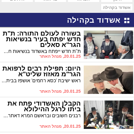
אשדוד בקהילה
אשדוד בקהילה
בשורה לעולם התורה: ת"ת
חדש יפתח בעיר בנשיאות
הגר"א סאלים
ת"ת חדש ייפתח באשדוד בנשיאות חבר מועצת חכמי תורה הגר"א סלים
20.01.25, מנהל האתר
היום: תפילת רבים לרפואת
הגר"מ מאזוז שליט"א
ראש ישיבת 'כסא רחמים' אושפז בבית החולים. בעיר מקיימים תפילות רבים להחלמתו
20.01.25, מנהל האתר
הקבלן האשדודי פתח את
ביתו לרגל ההילולא
רבנים חשובים ובראשם המרא דאתרא הגר"ח פינטו בהילולת ה"אביר יעקב" אבוחצירא זצוק"ל אצל אוהב תורה ולומדיה הקבלן קובי טוויזר
20.01.25, מנהל האתר