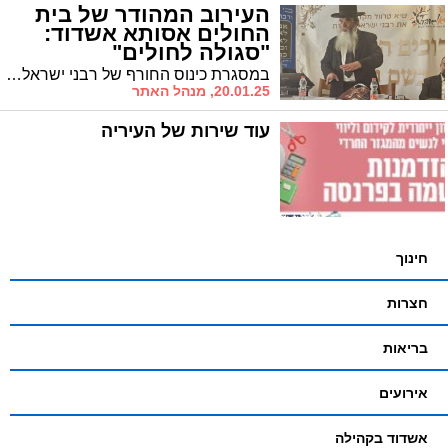
העירוב המהודר של בית
החולים אסותא אשדוד:
"סגולה לחולים"
במסגרת כינוס החורף של רבני ישראל בים המלח: הרה"ג ר' חיים קלמנוביץ שליט"א רב מחלקת העירובין הארצית חתם את ימי העיון בשיעור מקיף על העירוב המהודר בסמוך לבית החולים 'אסותא' וגילה: "סגולה נפלאה להחלמת הפצועים המאושפזים בבית החולים"
20.01.25, מנהל האתר
עוד שירות של העיריה
חינוך
חצרות
בריאות
אירועים
אשדוד בקהילה