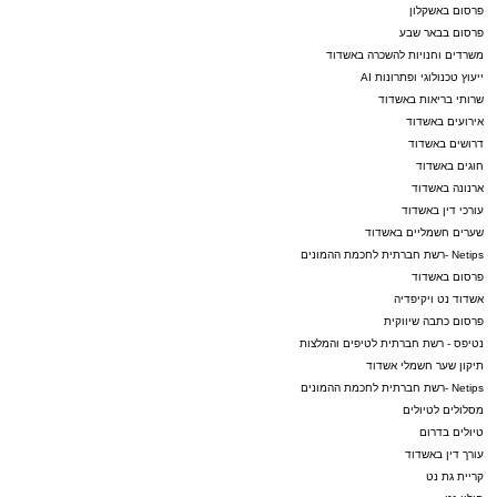
פרסום באשקלון
פרסום בבאר שבע
משרדים וחנויות להשכרה באשדוד
ייעוץ טכנולוגי ופתרונות AI
שרותי בריאות באשדוד
אירועים באשדוד
דרושים באשדוד
חוגים באשדוד
ארנונה באשדוד
עורכי דין באשדוד
שערים חשמליים באשדוד
Netips -רשת חברתית לחכמת ההמונים
פרסום באשדוד
אשדוד נט ויקיפדיה
פרסום כתבה שיווקית
נטיפס - רשת חברתית לטיפים והמלצות
תיקון שער חשמלי אשדוד
Netips -רשת חברתית לחכמת ההמונים
מסלולים לטיולים
טיולים בדרום
עורך דין באשדוד
קריית גת נט