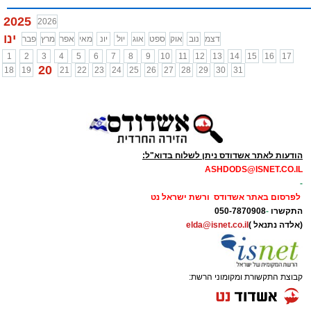
2025
2026
ינו
דצמ
נוב
אוק
ספט
אוג
יול
יונ
מאי
אפר
מרץ
פבר
1
2
3
4
5
6
7
8
9
10
11
12
13
14
15
16
17
20
18
19
21
22
23
24
25
26
27
28
29
30
31
הודעות לאתר אשדודס ניתן לשלוח בדוא"ל:
ASHDODS@ISNET.CO.IL
-
לפרסום באתר אשדודס ורשת ישראל נט
התקשרו
-
050-7870908
(אלדה נתנאל )
elda@isnet.co.il
קבוצת התקשורת ומקומוני הרשת: