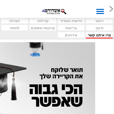
ראשי
חדשות אשדוד
קהילות
חצרות
חינוך
בריאות
צרכנות ועסקים
לוחות
צרו איתנו קשר
אירועים