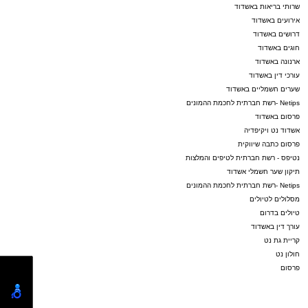
שרותי בריאות באשדוד
אירועים באשדוד
דרושים באשדוד
חוגים באשדוד
ארנונה באשדוד
עורכי דין באשדוד
שערים חשמליים באשדוד
Netips -רשת חברתית לחכמת ההמונים
פרסום באשדוד
אשדוד נט ויקיפדיה
פרסום כתבה שיווקית
נטיפס - רשת חברתית לטיפים והמלצות
תיקון שער חשמלי אשדוד
Netips -רשת חברתית לחכמת ההמונים
מסלולים לטיולים
טיולים בדרום
עורך דין באשדוד
קריית גת נט
חולון נט
פרסום