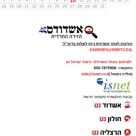
10
1
2
3
4
5
6
7
8
9
11
12
13
14
15
16
17
18
19
20
21
22
23
24
25
26
27
28
29
30
31
הודעות לאתר אשדודס ניתן לשלוח בדוא"ל:
ASHDODS@ISNET.CO.IL
-
לפרסום באתר אשדודס ורשת ישראל נט
התקשרו
-
050-7870908
(אלדה נתנאל )
elda@isnet.co.il
קבוצת התקשורת ומקומוני הרשת: