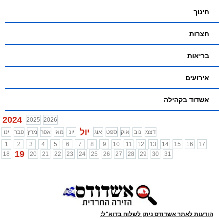
חינוך
חצרות
בריאות
אירועים
אשדוד בקהילה
2024
2025
2026
יול
דצמ
נוב
אוק
ספט
אוג
יונ
מאי
אפר
מרץ
פבר
ינו
1
2
3
4
5
6
7
8
9
10
11
12
13
14
15
16
17
19
18
20
21
22
23
24
25
26
27
28
29
30
31
הודעות לאתר אשדודס ניתן לשלוח בדוא"ל: