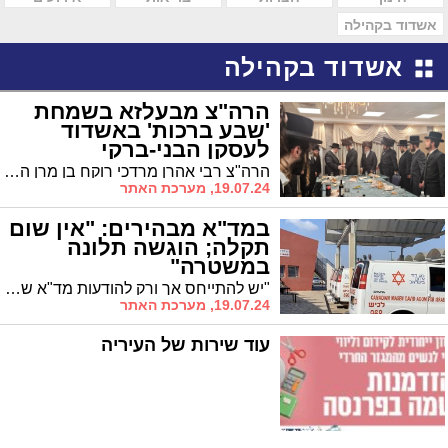
אשדוד בקהילה
אשדוד בקהילה
הרה"צ מבעלזא בשמחת
'שבע ברכות' באשדוד
לעסקן הבני-ברקי
הרה"צ רבי אהרן מרדכי רוקח בן מרן האדמו"ר מבעלזא שליט"א השתתף בשמחת ה'שבע ברכות' לבן העסקן הבני-ברקי הרב יהושע ווינברגר שהתקיימה אמש באשדוד
19.07.24, מערכת האתר
במד"א מבהירים: "אין שום
תקלה; הוגשה תלונה
במשטרה"
"יש להתייחס אך ורק להודעות מד"א שהופצו ישירות בקבוצות דוברות מד"א. בהקשר זה יודגש כי כל קווי החירום 101 של מד"א פועלים כסדרם ואין שום תקלה", הבהירו במד"א
19.07.24, מערכת האתר
עוד שירות של העיריה