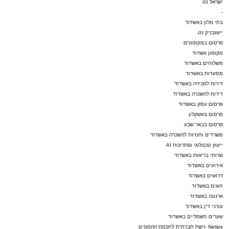
ישראל נט
-
בתי מלון באשדוד
יישובניק נט
פרסום במקומונים
מקומון אשדוד
משלוחים באשדוד
מסעדות באשדוד
דירות למכירה באשדוד
דירות להשכרה באשדוד
פרסום עסק באשדוד
פרסום באשקלון
פרסום בבאר שבע
משרדים וחנויות להשכרה באשדוד
ייעוץ טכנולוגי ופתרונות AI
שרותי בריאות באשדוד
אירועים באשדוד
דרושים באשדוד
חוגים באשדוד
ארנונה באשדוד
עורכי דין באשדוד
שערים חשמליים באשדוד
Netips -רשת חברתית לחכמת ההמונים