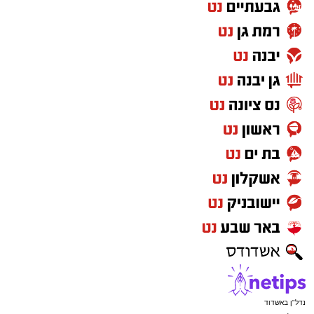
נדל"ן באשדוד