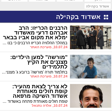
אשדוד בקהילה
אשדוד בקהילה
הרבנים הכריזו: הרב
אברהם דרעי מאשדוד
ימלא את מקום אביו בבאר
שבע
במהלך ההלוויה הכריזו הרבנים כי בנו הרב הגאון אברהם דרעי ימלא את מקום אביו, הגר"י דרעי שהלך אתמול לעולמו והוא בן 66 בלבד. "אנחנו רוצים להכתיר את בנו רבי אברהם דרעי, 'תחת אבותך יהיו בניך', אמר הגר"י יוסף
10.07.24, מערכת האתר
"מורשה" למען הילדים:
מצננים את הקיץ
לתלמידים
בתלמוד תורה 'מורשה' ברובע ג' מצננים לתלמידים את החום הכבד במגוון פעילויות מים.
10.07.24, מערכת האתר
לא צריך לצאת מהעיר:
קופת חולים מאוחדת
אשדוד השיקה מרפאה
לטיפול באנדומטריוזיס
קופת חולים מאוחדת פתחה באשדוד מרפאה לאבחון וטיפול במחלת האנדומטריוזיס. המחלה פוגעת בתפקוד היומיומי וגורמת לכאבים עזים ופגיעה בפיריון. בישראל כ-12% מהנשים מאובחנות כחולות בה. את המרפאה החדשה ינהל ד"ר אחמט נמזוב, מומחה למיילדות וגינקולוגיה ומבכירי המומחים למחלה בישראל
10.07.24, אלדה נתנאל