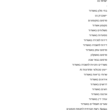
ישראל נט
-
בתי מלון באשדוד
יישובניק נט
פרסום במקומונים
מקומון אשדוד
משלוחים באשדוד
מסעדות באשדוד
דירות למכירה באשדוד
דירות להשכרה באשדוד
פרסום עסק באשדוד
פרסום באשקלון
פרסום בבאר שבע
משרדים וחנויות להשכרה באשדוד
ייעוץ טכנולוגי ופתרונות AI
שרותי בריאות באשדוד
אירועים באשדוד
דרושים באשדוד
חוגים באשדוד
ארנונה באשדוד
עורכי דין באשדוד
שערים חשמליים באשדוד
Netips -רשת חברתית לחכמת ההמונים