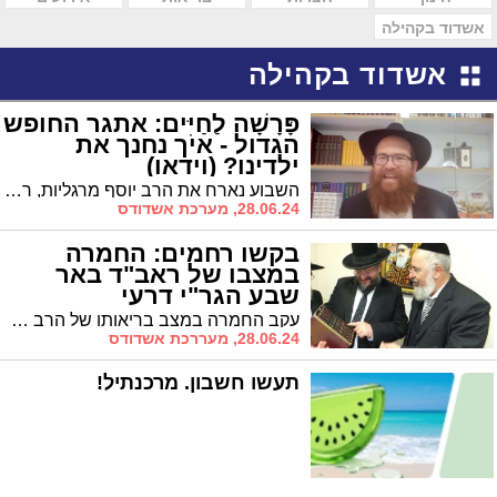
אשדוד בקהילה
אשדוד בקהילה
פָּרָשָׁה לַחַיִּים: אתגר החופש
הגדול - איך נחנך את
ילדינו? (וידאו)
השבוע נארח את הרב יוסף מרגליות, רב בית חב"ד ברובע ט', שמעניק לנו מבט מאיר על חינוך הילדים בראי הזמן והפרשה. תובנה יהודית מאירה לחיים לכבוד שבת קודש - אל תפספסו >>
28.06.24, מערכת אשדודס
בקשו רחמים: החמרה
במצבו של ראב"ד באר
שבע הגר"י דרעי
עקב החמרה במצב בריאותו של הרב הראשי וראב"ד באר שבע הגר"י דרעי, הרבנים קוראים להרבות בתפילות וקריאת תהילים לרפואתו השלמה במהרה, "צריך הרבה רחמי שמים, ועל כל אחד להעתיר בתפילה"
28.06.24, מעררכת אשדודס
תעשו חשבון. מרכנתיל!