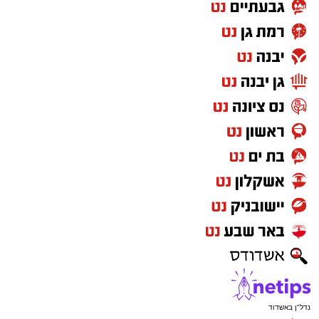
נדל"ן באשדוד