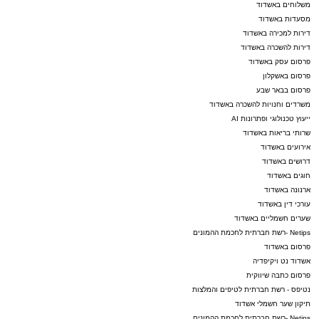
משלוחים באשדוד
מסעדות באשדוד
דירות למכירה באשדוד
דירות להשכרה באשדוד
פרסום עסק באשדוד
פרסום באשקלון
פרסום בבאר שבע
משרדים וחנויות להשכרה באשדוד
ייעוץ טכנולוגי ופתרונות AI
שרותי בריאות באשדוד
אירועים באשדוד
דרושים באשדוד
חוגים באשדוד
ארנונה באשדוד
עורכי דין באשדוד
שערים חשמליים באשדוד
Netips -רשת חברתית לחכמת ההמונים
פרסום באשדוד
אשדוד נט ויקיפדיה
פרסום כתבה שיווקית
נטיפס - רשת חברתית לטיפים והמלצות
תיקון שער חשמלי אשדוד
Netips -רשת חברתית לחכמת ההמונים