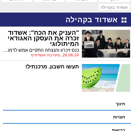
אשדוד בקהילה
אשדוד בקהילה
"העניק את הכח": אשדוד
זכרה את העסקן האגודאי
המיתולוגי
כנס זיכרון והנצחה התקיים אמש לדמותו של איש חי רב פעלים רבי שמואל מרדכי מינץ זצ"ל – יו"ר קרן השביעית מראשי אגודת ישראל שהתגורר בערוב ימיו באשדוד. במעמד הושק הספר המיוחד 'מכוחם' המקיף את מסכת חייו בעסקנותו הציבורית לצד גדולי ישראל
26.06.24, מערכת אשדודס
תעשו חשבון. מרכנתיל!
חינוך
חצרות
בריאות