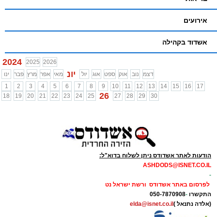
אירועים
אשדוד בקהילה
2024
2025
2026
יונ
דצמ
נוב
אוק
ספט
אוג
יול
מאי
אפר
מרץ
פבר
ינו
1
2
3
4
5
6
7
8
9
10
11
12
13
14
15
16
17
26
18
19
20
21
22
23
24
25
27
28
29
30
הודעות לאתר אשדודס ניתן לשלוח בדוא"ל:
ASHDODS@ISNET.CO.IL
-
לפרסום באתר אשדודס ורשת ישראל נט
התקשרו
-
050-7870908
(אלדה נתנאל )
elda@isnet.co.il