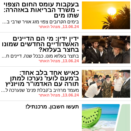
בעקבות עומס החום הצפוי
- משרד הבריאות באזהרה:
שתו מים
בימים הקרובים צפוי מזג אוויר שרבי במיוחד. משרד הבריאות מזהיר להקפיד על שתיית מים, וגם למומחי 'הכללית' יש מה לומר
13.06.24, מנהל האתר
ידין ידין: מי הם הדיינים
האשדודיים החדשים שמונו
בחצר בעלזא?
בחצר בעלזא מונו, כבכל שנה, דיינים חדשים ששזכו למינוי הרשמי לפני הטיש של ליל שבועות. בין הדיינים החדשים: מספר אברכים מאשדוד
13.06.24, מנהל האתר
כאיש אחד בלב אחד:
ב'מעם לועז' נערכו למתן
תורה עם האדמו"ר מויזניץ
מעמד מרהיב ב'קבלת פנים' שנערכה לכ"ק האדמו"ר מויז'ניץ שליט"א בבית הכנסת "מעם לועז"
13.06.24, מנהל האתר
תעשו חשבון. מרכנתיל!