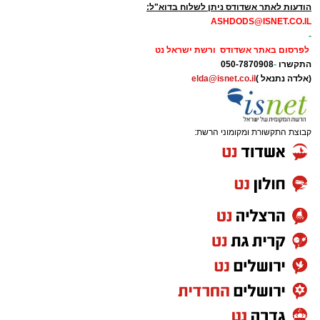
הודעות לאתר אשדודס ניתן לשלוח בדוא"ל:
ASHDODS@ISNET.CO.IL
-
לפרסום באתר אשדודס ורשת ישראל נט
התקשרו
-
050-7870908
(אלדה נתנאל )
elda@isnet.co.il
קבוצת התקשורת ומקומוני הרשת: