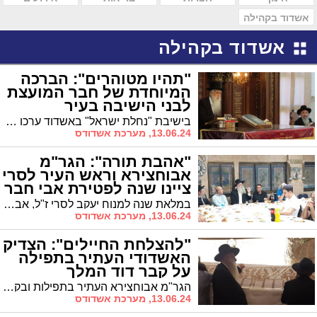
אשדוד בקהילה
אשדוד בקהילה
"תהיו מטוהרים": הברכה
המיוחדת של חבר המועצת
לבני הישיבה בעיר
בישיבת "נחלת ישראל" באשדוד ערכו הכנה עם שיחת חיזוק עם חבר מועצת חכמי התורה הגר"י כהן # שתקבלו את התורה ותתעסקו בה, תהיו מטוהרים ומזוככים # ברכה מיוחדת לראש העיר ד"ר לסרי ולנציגו אבי אמסלם ממ"ק ראה"ע על הרחבת גבולות התורה בעיר
13.06.24, מערכת אשדודס
"אהבת תורה": הגר"מ
אבוחצירא וראש העיר לסרי
ציינו שנה לפטירת אבי חבר
המועצה
במלאת שנה למנוח יעקב לסרי ז"ל, אביו של חבר מועצת העיר עו"ד אופיר לסרי התאספו הערב בני המשפחה ומוקירי זכרו באולם שעי בית הכנסת "אחות ישראל" ברובע יא' בעיר
13.06.24, מערכת אשדודס
"להצלחת החיילים": הצדיק
האשדודי העתיר בתפילה
על קבר דוד המלך
הגר"מ אבוחצירא העתיר בתפילות ובקריאת תהילים על בני הקהילה ויושבי העיר אשדוד וערך ברכה מיוחדת בזכות דוד מלכא משיחא להצלחת חיילי צה"ל והחטופים
13.06.24, מערכת אשדודס