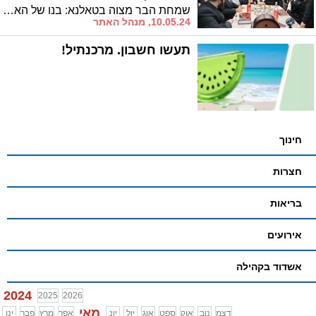
שמחת הבר מצוה בטאלנא: בנו של האדמו"ר מגור שליט"א, הרה"צ רש"צ אלתר, הגיע ל'לחיים' במעון האדמו"ר
10.05.24, מנהל האתר
תעשו חשבון. מרכנתיל!
חינוך
חצרות
בריאות
אירועים
אשדוד בקהילה
2024
2025
2026
מאי
דצמ
נוב
אוק
ספט
אוג
יול
יונ
אפר
מרץ
פבר
ינו