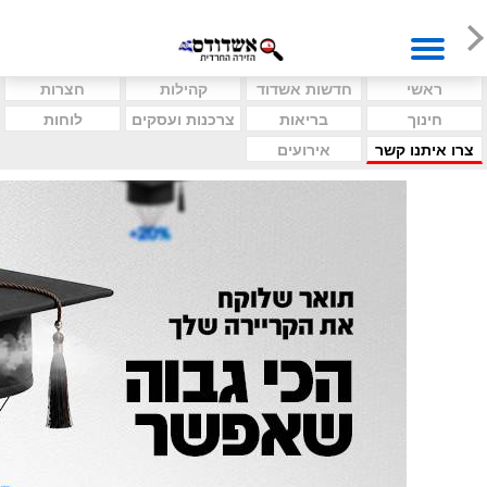
ראשי
חדשות אשדוד
קהילות
חצרות
חינוך
בריאות
צרכנות ועסקים
לוחות
צרו איתנו קשר
אירועים