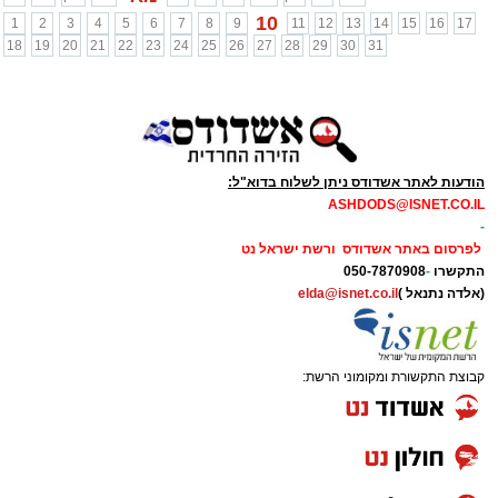
10
1
2
3
4
5
6
7
8
9
11
12
13
14
15
16
17
18
19
20
21
22
23
24
25
26
27
28
29
30
31
הודעות לאתר אשדודס ניתן לשלוח בדוא"ל:
ASHDODS@ISNET.CO.IL
-
לפרסום באתר אשדודס ורשת ישראל נט
התקשרו
-
050-7870908
(אלדה נתנאל )
elda@isnet.co.il
קבוצת התקשורת ומקומוני הרשת: