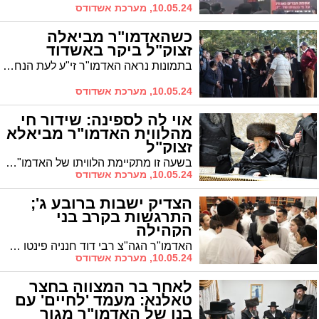
10.05.24, מערכת אשדודס
כשהאדמו"ר מביאלה
זצוק"ל ביקר באשדוד
בתמונות נראה האדמו"ר זי"ע לעת הנחת אבן הפינה לביהמ"ד ביאלא בעיר. נראים לצידו: נציגי "אשדוד התורנית", הרב וובר והרב טננהויז
10.05.24, מערכת אשדודס
אוי לה לספינה: שידור חי
מהלווית האדמו"ר מביאלא
זצוק"ל
בשעה זו מתקיימת הלוויתו של האדמו"ר מביאלא זי"ע בירושלים. על אף מזג האוויר השרבי צועדים עשרות אלפים אחר מיטתו. צפו בשידור החי
10.05.24, מערכת אשדודס
הצדיק ישבות ברובע ג';
התרגשות בקרב בני
הקהילה
האדמו"ר הגה"צ רבי דוד חנניה פינטו שליט"א ראש ממלכת התורה "אורות חיים ומשה" ישבות בעירנו השבת פרשת "קדושים". התפילות ודברי התורה יתקיימו בבית הכנסת המרכזי "אורות חיים ומשה" ברובע ג'
10.05.24, מערכת אשדודס
לאחר בר המצווה בחצר
טאלנא: מעמד 'לחיים' עם
בנו של האדמו"ר מגור