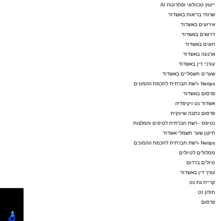
ייעוץ טכנולוגי ופתרונות AI
שרותי בריאות באשדוד
אירועים באשדוד
דרושים באשדוד
חוגים באשדוד
ארנונה באשדוד
עורכי דין באשדוד
שערים חשמליים באשדוד
Netips -רשת חברתית לחכמת ההמונים
פרסום באשדוד
אשדוד נט ויקיפדיה
פרסום כתבה שיווקית
נטיפס - רשת חברתית לטיפים והמלצות
תיקון שער חשמלי אשדוד
Netips -רשת חברתית לחכמת ההמונים
מסלולים לטיולים
טיולים בדרום
עורך דין באשדוד
קריית גת נט
חולון נט
פרסום