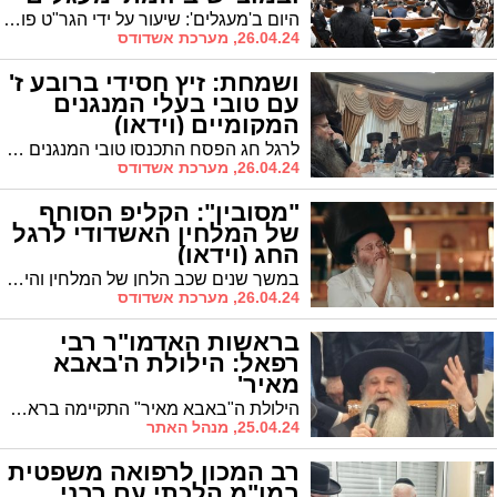
היום ב'מעגלים': שיעור על ידי הגר"ט פולק, מגדולי הדרשנים, בסוגיית 'והגדת לבנך' בבעלזא | ומה מחכה לנשים במוצ"ש?
26.04.24, מערכת אשדודס
ושמחת: זיץ חסידי ברובע ז'
עם טובי בעלי המנגנים
המקומיים (וידאו)
לרגל חג הפסח התכנסו טובי המנגנים החסידיים באשדוד בדירתו של בעל המנגן ר' נחמן אייזנבך ברובע ז' ל'זיץ' חסידי מרגש בראשות ראש ישיבת בית חלקיה הגאון רבי יוסף צבי ברייער
26.04.24, מערכת אשדודס
"מסובין": הקליפ הסוחף
של המלחין האשדודי לרגל
החג (וידאו)
במשך שנים שכב הלחן של המלחין והיוצר האשדודי אליעזר קאליש במגירתו של פנחס ביכלר. לקראת הפסח החליט המנצח ש'הגיע הזמן של שחרית' ויצא לפרויקט כשהוא מלהק להפקה את שלושת ענקי הזמר שלוימי גרטנר מלונדון, דוד המלחין דודי קאליש ואהרלה סאמט
26.04.24, מערכת אשדודס
בראשות האדמו"ר רבי
רפאל: הילולת ה'באבא
מאיר'
הילולת ה"באבא מאיר" התקיימה בראשות בנו האדמו"ר רבי רפאל אבוחצירא שליט"א
25.04.24, מנהל האתר
רב המכון לרפואה משפטית
במו"מ הלכתי עם רבני