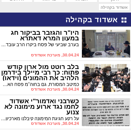
אשדוד בקהילה
אשדוד בקהילה
היו"ר והגזבר בביקור חג
במעון המרא דאתרא
בערב שביעי של פסח ביקרו הרב עובדיה דהן והרב מרדכי חסיד אצל המרא דאתרא הגר"י שיינין
30.04.24, מערכת אשדודס
בלב רוטט מול ארון קודש
פתוח: כך רבי מיילך בידרמן
הלהיב את ההמונים (וידאו)
כמיטב המסורת, גם בחוה"מ פסח האחרון ארגנו ב'מאוגדים' עשרות רבות של שיעורי תורה ומעמדי חיזוק והתעלות לאלפי תושבי אשדוד מבקשי ד' ותורתו • הרב יחיאל וינגרטן יו"ר 'מאוגדים': "באשדוד יש ציבור איכותי שצמא לשיעורי תורה, שמחים לקחת חלק במימון ובסיוע ככל שנידרש"
30.04.24, מערכת אשדודס
כשרבני ואדמור"י אשדוד
לחמו נגד ארוע מימונה לא
צנוע
על רקע חגיגת המימונה קיבלנו מארכיון המועצה הדתית מודעה מענינת שיצאה בשעתו תחת הכותרת "זעקה ומחאה" בעקבות אירוע מימונה שנגד את כללי הצניעות וההלכה.
30.04.24, מערכת אשדודס