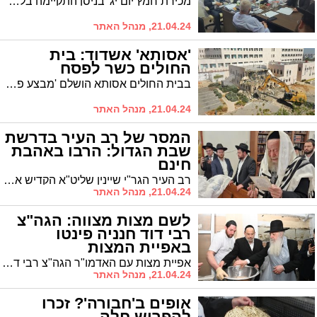
מכירת חמץ יום יג' בניסן התקיימה בלשכת הרב הראשי הגר"י שיינין במעמד חברי בית הדין
21.04.24, מנהל האתר
'אסותא' אשדוד: בית
החולים כשר לפסח
בבית החולים אסותא הושלם 'מבצע פסח': מטבחי בית החולים הוכשרו, וליל סדר מרכזי יערך ברוב עם * במקביל, החלו העבודות להקמת מגדל האשפוז שיביא להכפלת מיטות בית החולים
21.04.24, מנהל האתר
המסר של רב העיר בדרשת
שבת הגדול: הרבו באהבת
חינם
רב העיר הגר"י שיינין שליט"א הקדיש את דרשתו בשבת הגדול לנושא אהבת החינם. "הדלטורין הם אלו שעכבו את הגאולה"
21.04.24, מנהל האתר
לשם מצות מצווה: הגה"צ
רבי דוד חנניה פינטו
באפיית המצות
אפיית מצות עם האדמו"ר הגה"צ רבי דוד חניה פינטו שליט"א נשיא ממלכת התורה "אורות חיים ומשה"
21.04.24, מנהל האתר
אופים ב'חבורה'? זכרו
להפריש חלה