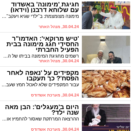
חגיגת 'מימונה' באשדוד
עם שלוחא דרבנן (וידאו)
מימונה מצומצמת: ב"ילדי שגיא ויעקב" חגגו את המימונה עם אורח הכבוד הרב חיים אמסילי שליחם של גדולי התורה חבר מועצת העיר שהבטיח לעמוד לימין המוסדות
30.04.24, מנהל האתר
'טיש מרוקאי': האדמו"ר
החסידי חגג מימונה בבית
הפעיל החברתי
רשמים מחגיגת המימונה בביתו של הפעיל החברתי אלי כהן ברובע ט'
30.04.24, מנהל האתר
מקפידים על 'נאפה לאחר
הפסח'? כך תעקבו
עבור המקפידים שלא לאכול חמץ שעבר עליו הפסח, הקוד שיוצב על מוצרי חמץ כשרים שיוצרו לאחר חג הפסח לשנה הנוכחית הוא 4121.
30.04.24, מערכת אשדודס
היום ב'מעגלים': הבן מאה
שנה ילד?
ההרצאה המרתקת שאסור להחמיץ אותה: הרה"ג רבי צבי קושלבסקי שליט"א, שנס הולדת בנו הסעיר את העולם. כל הפרטים
30.04.24, מערכת אשדודס