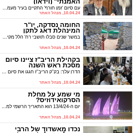
האמנתי" (וידאו)
עם סיום 'זמן חורף' התקיים בעיר מעמד מרומם ומרגש כשזקן ראשי הישיבות הגאון רבי יצחק אזרחי ר"י מיר נשא דברים נרגשים לתלמידי מוסדות "כנסת ישראל" בק"ק "תפארת רפאל" בסיטי בראשותו של הגר"מ אבוחצירא: "לולי ראיתי לא האמנתי"
10.04.24, מנהל האתר
החומה נסדקה, יו"ר
המינהלת דאג לתקן
במשך שנים סבלו תושבי רח' הלל מקיר רעוע. פניה אחת ליו"ר מינהלת רובע ז' הביאה לתיקון הליקוי
10.04.24, מנהל האתר
בקהילת הריב"ז ציינו סיום
מסכת ראש השנה
הדרן עלך: בק"ק הריב"ז חגגו את סיום מסכת 'ראש השנה' במעמד מגיד השיעור הגה"צ רבי מאיר כהן שליט"א בעל "אוצר ספרי הלכה" | הרב עובדיה דהן יו"ר המועה"ד נשא דברי ברכה לכבוד המסיימים
10.04.24, מנהל האתר
מי שמע על מחלת
הסרקואידוזיס?
יום ה-13/4/24 הוא התאריך הרשמי למחלת הסרקוראידוזיס. ביום זה יוארו מבנים ומונומנטים באור סגול ובאשדוד, החל ממחר, נאיר גם אנחנו את כיכר המפרשים ואת כיכר עין השמש, ונתרום את חלקנו לקמפיין ההסברה שנועד להגביר את המודעות למחלה ולהכרות עם התסמינים ודרכי הטיפול. כל מה שצריך לדעת על הסרקואידוזיס
10.04.24, מנהל האתר
נכדו מאשדוד של הרבי