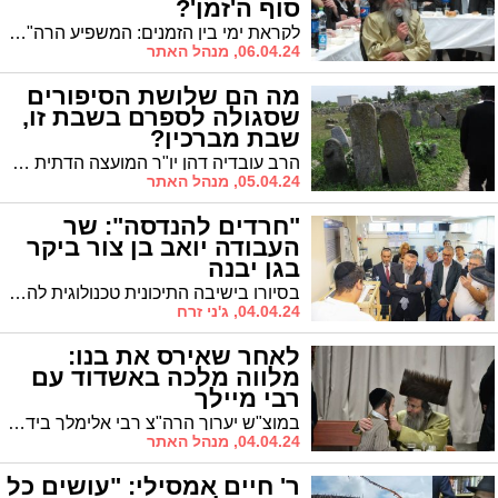
סוף ה'זמן'?
לקראת ימי בין הזמנים: המשפיע הרה"צ רבי אלימלך בידרמן: "על תלמידי הישיבות להקפיד על מצוות כיבוד הורים, זו מצווה דאורייתא חשובה חמורה שבחמורות" | לשמירה מה עדיף יותר מקמיע? | באיזה בית לא אמרו את הספרה שבע? ולמה האמרי אמת בחר להחזיק יותר במצות כיבוד אב ואם?
06.04.24, מנהל האתר
מה הם שלושת הסיפורים
שסגולה לספרם בשבת זו,
שבת מברכין?
הרב עובדיה דהן יו"ר המועצה הדתית הזכיר בשיעורו את הסגולה לפרנסה הידועה בשבת מברכין לחודש ניסן | סגולה גדולה לפרנסה בשבת זו - שבת מברכין
05.04.24, מנהל האתר
"חרדים להנדסה": שר
העבודה יואב בן צור ביקר
בגן יבנה
בסיורו בישיבה התיכונית טכנולוגית להנדסאים - "אור עתיד" היום בגן יבנה, אמר שר העבודה, יואב בן צור: "רפורמת החינוך היוצר של האגף להכשרה מקצועית במשרד העבודה מצילה בני נוער רבים מהמגזר הדתי - חרדי ומובילה אותם להישגים מקצועיים וסוללת את דרכם לדרך המלך"
04.04.24, ג'ני זרח
לאחר שאירס את בנו:
מלווה מלכה באשדוד עם
רבי מיילך
במוצ"ש יערוך הרה"צ רבי אלימלך בידרמן 'מלווה מלכה' בביהמ"ד 'אמרי חיים' ויזניץ. לאחר הטיש יהיה ניתן לאחל 'מזל טוב' למשפיע לרגל אירוסי בנו
04.04.24, מנהל האתר
ר' חיים אמסילי: "עושים כל