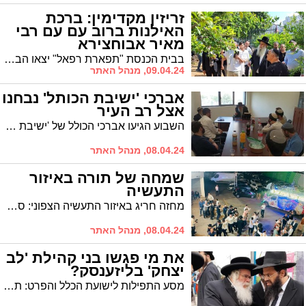
זריזין מקדימין: ברכת
האילנות ברוב עם עם רבי
מאיר אבוחצירא
בבית הכנסת "תפארת רפאל" יצאו הבוקר, ראש חודש ניסן, לברכת האילנות שהתקיימה ברוב עם
09.04.24, מנהל האתר
אברכי 'ישיבת הכותל' נבחנו
אצל רב העיר
השבוע הגיעו אברכי הכולל של 'ישיבת הכותל' להיבחן אצל רב העיר הגר"י שיינין, שהרעיף עליהם שבחים
08.04.24, מנהל האתר
שמחה של תורה באיזור
התעשיה
מחזה חריג באיזור התעשיה הצפוני: ספר תורה הוכנס לבית הכנסת שפועל בבית העסק של מאיר מרק, והאיזור השקוע באווירת חולין - לבש חג
08.04.24, מנהל האתר
את מי פגשו בני קהילת 'לב
יצחק' בליזענסק?
מסע התפילות לישועת הכלל והפרט: תפילות בליזענסק וברימינוב במעמד הרב מאיר שלום ועקנין רב קהילת "לב יצחק"