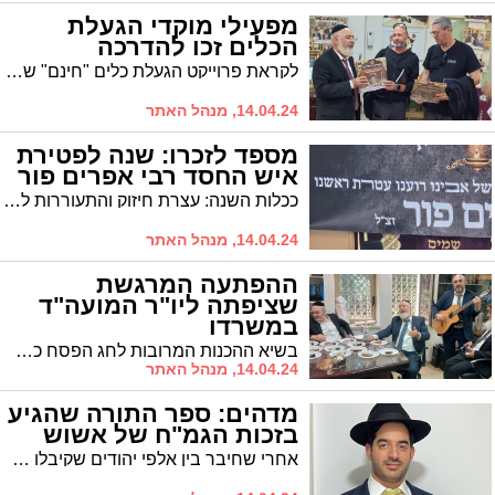
מפעילי מוקדי הגעלת
הכלים זכו להדרכה
לקראת פרוייקט הגעלת כלים "חינם" שיחל ממחר (שני) בעיר: במועצה הדתית ערכו הדרכת בטיחות למפעילים בכל נקודות ההכשרה ע"י מדריך מנהלת הגז והדלק
14.04.24, מנהל האתר
מספד לזכרו: שנה לפטירת
איש החסד רבי אפרים פור
ככלות השנה: עצרת חיזוק והתעוררות לרב אפרים פור זצ"ל במעמד רבנים חשובים במוסדות החיד"א | יצא לזכרו הספר "הבן יקיר לי"
14.04.24, מנהל האתר
ההפתעה המרגשת
שציפתה ליו"ר המועה"ד
במשרדו
בשיא ההכנות המרובות לחג הפסח כשברקע המתח עם איראן: יום הולדת בהפתעה לראש המועצה הדתית הרב עובדיה דהן
14.04.24, מנהל האתר
מדהים: ספר התורה שהגיע
בזכות הגמ"ח של אשוש
אחרי שחיבר בין אלפי יהודים שקיבלו פריטים מכל הסוגים, זכה אשוש לחבר גם בין תורם ספר תורה לבית כנסת