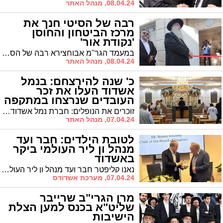
08.04.24, מנהל האתר
רבה של הסיטי חנך את
מרכז הביטחון והחוסן
'נקודת אור'
במעמד הגר"מ אבוחצירא רבה של הסיטי: נחנך מרכז סיוע לביטחון וחוסן קהילתי "נקודת אור" ברובע יב' שיפעל במסגרת "מהות" הרשות העירונית
08.04.24, מנהל האתר
כ' שנה להירצחם: בנמל
אשדוד העלו את זכר
העובדים שנרצחו במתקפה
האכזרית
זוכרים את הנופלים: חברת נמל אשדוד ערכה את טקס האזכרה לחללי הפיגוע בנמל שאירע לפני 20 שנה
07.04.24, מנהל האתר
לטובת הילדים: חבר ועד
מנהל ון ליר העולמי ביקר
באשדוד
נאנו קליפטר חבר ועד מנהל ון ליר העולמי, ביקר היום בלשכת ראש העיר אשדוד, והכיר את אשדוד ואת החיבור לאורבן 95, ואת התמודדותה של אשדוד כעיר בחזית מלחמה.
07.04.24, מערכת אשדודס
מרן הגרי"ב שרייבר
שליט"א בכנס למען הצלת
הישיבות