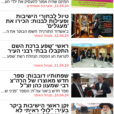
המיזם שהיה אמור להעסיק את ילדי העיר בשבוע הקרוב לא יתקיים בשל הוראות פקע"ר
13.04.24, מערכת אשדודס
טיול לבחורי הישיבות
ופעילות לבנות: הכירו את
'מעגלים'
ב'אשדוד התורנית' חשפו הבוקר את הפעילות שתתקיים בימי בין הזמנים באמצעות תקציב התרבות הייעודי לציבור החסידי-ליטאי. ומדוע לא הופעלה ישיבת בין הזמנים עצמאית?
12.04.24, מנהל האתר
ראשי 'שפע ברכת השם
התקבלו בבתי רבני העיר
לקראת חג הפסח: הנהלת רשת 'שפע ברכת השם' עלתה למכור את החמץ ולהתברך במעונם של רבני אשדוד* ■ במהלך הביקור בירכו ועודדו הרבנים את התפתחות הסניף הגדול של הרשת בעיר שמביא רווחה גדולה וחיסכון לציבור החרדי: "הבאתם שפע ורווחה"
11.04.24, מנהל האתר
שפתותיו דובבות: ספר
חדש מאוצרו של הרה"צ
רבי שמעון כהן זצ"ל
ספר חדש ביאור עה"ת: הספר "פניני שמעון" - ויקרא להגה"צ רבי שמעון כהן זצ"ל התקבל בברכה לאחר שיצא בחודש האחרון
10.04.24, מנהל האתר
זקן ראשי הישיבות ביקר
בעיר: "לולי ראיתי לא