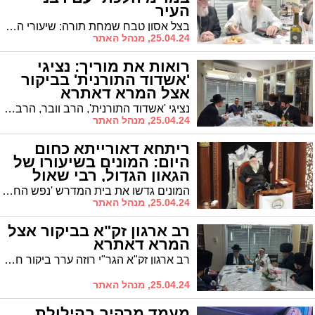
העיר
בצל אסון טבח שמחת תורה: שיעורי הלכה וביקורים אצל רבני ואדמור"י העיר של הרה"ג ר' יעקב רוז'ה מומחה בעל שם עולמי בתחום הקבורה וזיהוי חללים
25.04.24, מנהל האתר
רואות את מוריך: נציגי
'אשדוד התורנית' בביקור
אצל המרא דאתרא
נציגי 'אשדוד התורנית', הרב וובר, הרב טננהויז והרב כהן ארזי, עלו לביתו של הגר"י שיינין שליט"א ששיבחם על עמידתם על נושאי הדת
25.04.24, מנהל האתר
ריתחא דאורייתא כחום
היום: המונים בשיעורו של
הגאון הגדול, רבי שאול
אלתר שליט"א
המונים גדשו את בית המדרש 'נפש החיים', היכלו ומבואותיו, עת מסר הגאון רבי שאול אלתר שליט"א את שיעורו בסוגיית 'אחריות של אלם' * השיעור במסגרת שיעורי התורה של 'מעגלים'
25.04.24, מנהל האתר
רב ארגון זק"א בביקור אצל
המרא דאתרא
רב ארגון זק"א הגר"י רוזה ערך ביקור חג אצל רבה של העיר הגר"י שיינין
25.04.24, מנהל האתר
מעמד מרהיב בהילולת