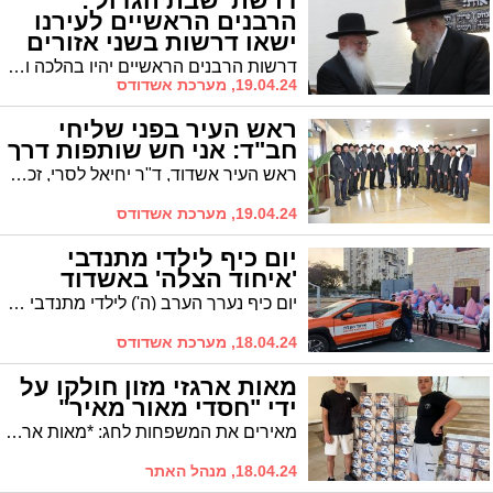
דרשת 'שבת הגדול':
הרבנים הראשיים לעירנו
ישאו דרשות בשני אזורים
בעיר
דרשות הרבנים הראשיים יהיו בהלכה ובאגדה ובבקשה לציבור להזכיר בימים אלו ובחג הפסח את החיילים והחטופים השבויים שיזכו לצאת מחשיכה לאורה במהרה ולשוב לביתם לחיים טובים ולשלום
19.04.24, מערכת אשדודס
ראש העיר בפני שליחי
חב"ד: אני חש שותפות דרך
ראש העיר אשדוד, ד"ר יחיאל לסרי, זכה אמש לארח בלשכתו את עשרים רבני חב"ד בעיר, שלוחי הרבי מלובביץ' המנהיגים קהילות ומקיימים פעילות נרחבת עם רבבות מתושבי אשדוד
19.04.24, מערכת אשדודס
יום כיף לילדי מתנדבי
'איחוד הצלה' באשדוד
יום כיף נערך הערב (ה') לילדי מתנדבי איחוד הצלה באשדוד. הערב התקיים ברחבת ביה"ס 'דביר' באשדוד
18.04.24, מערכת אשדודס
מאות ארגזי מזון חולקו על
ידי "חסדי מאור מאיר"
מאירים את המשפחות לחג: *מאות ארגזי מזון חולקו ע"י ארגון החסד ״חסדי מאור מאיר" במבצע "קמחא דפסחא"
18.04.24, מנהל האתר