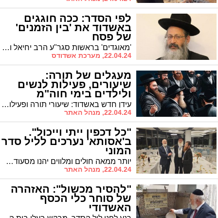
לפי הסדר: ככה חוגגים
באשדוד את 'בין הזמנים'
של פסח
'מאוגדים' בראשות סגר"ע הרב יחיאל וינגרטן יוצא לבין הזמנים יחד עם אגף החינוך החרדי בראשות הרב שמואל שוק וישיבת בני מרדכי בראשות הרב עזרא שור, ומציג את הקונספט שהפך מודל לחיקוי עבור ערים רבות
22.04.24, מערכת אשדודס
מעגלים של תורה:
שיעורים, פעילות לנשים
ולילדים בימי חוה"מ
עידן חדש באשדוד: שיעורי תורה ופעילויות לגברים, נשים וילדים שיתקיימו בימי חול המועד, כאשר לראשונה הפעילות תתקיים בכל בתי הכנסיות ויהנו ממנה כל החוגים. נציגי 'אשדוד התורנית': "הבטחנו וקיימנו, אבל זו רק ההתחלה"
22.04.24, מנהל האתר
"כל דכפין ייתי וייכול".
ב'אסותא' נערכים לליל סדר
המוני
יותר ממאה חולים ומלווים יהנו מסעודת חג עשירה באירוחו של הרב גודמן. וגם מי שלא מסוגל להגיע לסעודה - יקבל מצות וקערה עד למיטתו
22.04.24, מנהל האתר
"להסיר מכשול": האזהרה
של סוחר כלי הכסף
האשדודי