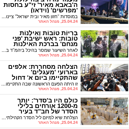
ה'באבא מאיר' זי"ע בחסות
'מפרשים' (וידאו)
במוסדות "חזון מאיר ובית ישראל" ציינו את הילולת הרה"ק רבי מאיר אבוחצירא זצוק"ל במעמד בנו האדמו"ר רבי יקותיאל אבוחצירא* סיפר על עבודת הקודש בליל הסדר אצל אביו
25.04.24, מנהל האתר
בְּרִיּוֹת טוֹבוֹת וְאִילָנוֹת
טוֹבוֹת: ראש ישיבת 'פני
מנחם' בברכת האילנות
(וידאו)
לאחר השיעור שמסר בהיכל ביהמ"ד בעלזא ברובע ו', פנה ראש ישיבת 'פני מנחם', הגרד"ח אלתר שליט"א, והוא בירך את ברכת האילנות
25.04.24, מנהל האתר
הצלחה מסחררת: אלפים
בארועי 'מעגלים'
שהתקיימו ביום א' דחול
המועד (גלריה)
זו היתה הפעם הראשונה שבה התקיימו אירועים מבית 'מעגלים' אך הם זכו להצלחה מסחררת: אלפים השתתפו אתמול בשורת השיעורים והמופעים. צפו בגלריה
25.04.24, מנהל האתר
כולם היו ב'סדר': יותר
מ-1200 אורחים בלילי
הסדר של חב"ד בעיר
הצלחת שיא למיזם ליל הסדר הקהילתי שהתקיים בעשרה מוקדים ברחבי העיר • האורחים הסבו סביב שולחנות ערוכים ברוב פאר והדר, באווירה מרוממת, לצד תפילה ובקשה להשבת החטופים ולגאולה שלמה • הרב גודמן, שליח חב"ד לעיר: "מרגש לראות צעירים ומבוגרים, מכל שכבות האוכלוסייה, יושבים יחד כמו משפחה אחת גדולה וחוגגים סדר כהלכתו"
25.04.24, מנהל האתר