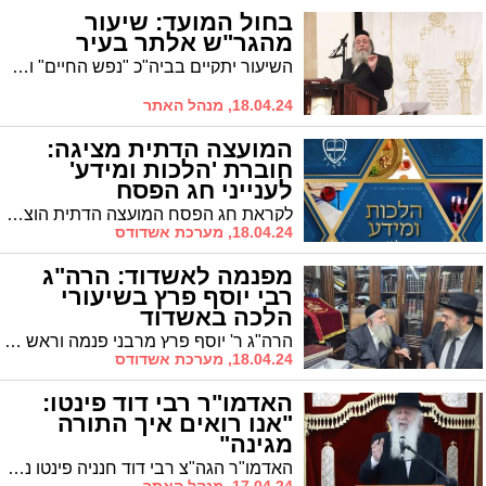
בחול המועד: שיעור
מהגר"ש אלתר בעיר
השיעור יתקיים בביה"כ "נפש החיים" ובמסגרת "מעגלים". והיכן ידרוש אחיו, הגרד"ח? * חול המועד של תורה
18.04.24, מנהל האתר
המועצה הדתית מציגה:
חוברת 'הלכות ומידע'
לענייני חג הפסח
לקראת חג הפסח המועצה הדתית הוציאה חוברת "הלכות ומידע" לציבור הרחב לכל עניני החג ועוד
18.04.24, מערכת אשדודס
מפנמה לאשדוד: הרה"ג
רבי יוסף פרץ בשיעורי
הלכה באשדוד
הרה"ג ר' יוסף פרץ מרבני פנמה וראש מכון "פי ישרים" ביקר בעירנו ומסר שיעורי תורה ושיחות חיזוק לקראת פסח # בדבריו הזהיר לעשות הסיבה בליל הסדר כהלכה
18.04.24, מערכת אשדודס
האדמו"ר רבי דוד פינטו:
"אנו רואים איך התורה
מגינה"
האדמו"ר הגה"צ רבי דוד חנניה פינטו נשיא ממלכת התורה "אורות חיים ומשה" בדברים חוצבים לתלמידי ישבות בין הזמנים: הניסים הגדולים שאנו רואים זה בזכות התורה