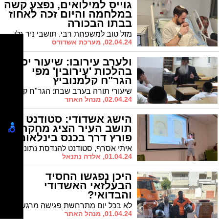
גוייס למילואים, נפצע קשה
במלחמה והיום זכה לאחוז
בבתו הבכורה
מזל טוב למשפחת רבי, תושבי ניר גלים, שהביאו לעולם את בתם הבכורה בביה"ח הציבורי אסותא אשדוד. עומר השתתף בלחימה בבית חנון כסגן מפקד פלוגת הפלס"ר של גדוד 697 בחטיבה 551. באירוע פיצוץ מטען, עומר ו 5 מחבריו נפצעו קשה ו-4 נוספים נהרגו
02.04.24, מערכת אשדודס
ולערב עירובו: שיעור יסודי
בהלכות 'עירובין' מפי
הגר"ח קלמנוביץ
שיעורי תורה בערב שבת: הגר"ח קלמנוביץ רב מחלקת העירובין הארצית מסר שיעור חיזוק בעיון ללימוד וליבון ההלכות המעשיות בדיני עירובין
02.04.24, מנהל האתר
הישג אשדודי: סטודנט
תושב העיר הציג מחקר
פורץ דרך בכנס בינלאומי
איתי אסרף, סטודנט להנדסת נתונים מאשדוד, זכה יחד עם חבריו ניב פונו, הראל מושיוף ואלדר קרול להישג מרשים כאשר עבודתם המחקרית התקבלה לכנס EACL2024 - כנס בינלאומי יוקרתי בתחום עיבוד שפה טבעית.
01.04.24, אלדה נתנאל
היכן נפגשו החסיד
הבעלזאי האשדודי
והבדואי?
לא בכל יום מתרחשת פגישה מרגשת בין חסיד בעלזא אשדודי לבין בדואי מרהט. אך היום זה קרה. היכן?
01.04.24, מנהל האתר