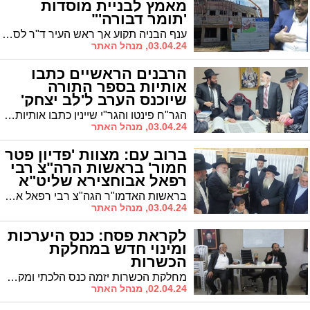
מאמץ לבניית מוסדות
'תומר דבורה'"
ענף הבניה תקוע אך ראש העיר ד"ר לסרי נחרץ לפעול ולקדם את הבניה למוסדות חינוך | הרב חיים אמסילי ממונה החינוך התורני: "העיריה עושה כל מאמץ להמשך בנית מוסדות "תומר דבורה" ולהשיג עובדים, לאחרונה הגיעו מס' פעמים משאיות בטון לשטח"
03.04.24, מנהל האתר
הרבנים הראשיים כתבו
אותיות בספר התורה
שיוכנס הערב ל'לב יצחק'
הגר"ח פינטו והגר"י שיינין כתבו אותיות בספר תורה החדש: הערב (רביעי) יתקיים מעמד הכנסת ספר תורה לבית המדרש "לב יצחק" ברובע ו' בראשותו של מזכה הרבים הרה"ג ר' מאיר ועקנין שליט"א
03.04.24, מנהל האתר
ברוב עם: מצוות 'פדיון פטר
חמור' בראשות הרה"צ רבי
רפאל אבוחצירא שליט"א
בראשות האדמו"ר הגה"צ רבי רפאל אבוחצירא נערך מעמד פדיון פטר חמור במושב "צרופה" במעמד קהל רב | מיד לאחר מכן קיימו גם את מצוות "מתנות כהונה"
03.04.24, מנהל האתר
לקראת פסח: כנס היערכות
ומינוי חדש במחלקת
הכשרות
מחלקת הכשרות יזמה כנס הלכתי ומקצועי בדברי ההכנה והכשרות סניפי המרכולים לחג הפסח בעיר | הרב דהן: גם השנה יתפרסו "הגעלת כלים חינם" בכל אזורי העיר | מתנדבים למען השבת יסיירו במוצ"ש לשמור על הזמנים | מונה ראש ענף הפיקוח בכשרות - הרב יצחק אלקבץ
02.04.24, מנהל האתר