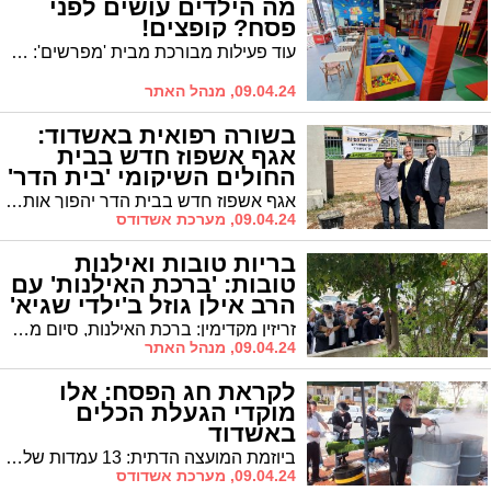
מה הילדים עושים לפני
פסח? קופצים!
עוד פעילות מבורכת מבית 'מפרשים': מתחם ייעודי ענק, עם שלל מתקני ג'ימבורי, יעמוד לרשות הילדים בימים שלפני הפסח. אמא תוכל לנקות, והילדים יקפצו - אבל לא על הראש. כל הפרטים על היוזמה המקפיצה
09.04.24, מנהל האתר
בשורה רפואית באשדוד:
אגף אשפוז חדש בבית
החולים השיקומי 'בית הדר'
אגף אשפוז חדש בבית הדר יהפוך אותו לאחד הגדולים מסוגו בישראל עם 400 מיטות מתוכן 100 מיטות חדשות. לסרי: "מדובר בהמשך הגשמת היעד והפיכת אשדוד לנותנת שירותי הבריאות הגדולה במרחב"
09.04.24, מערכת אשדודס
בריות טובות ואילנות
טובות: 'ברכת האילנות' עם
הרב אילן גוזל ב'ילדי שגיא'
זריזין מקדימין: ברכת האילנות, סיום מסכת והילולת הגרמ"ח בורתא זצ"ל במרכז לצעירים "ילדי שגיא ויעקב"
09.04.24, מנהל האתר
לקראת חג הפסח: אלו
מוקדי הגעלת הכלים
באשדוד
ביוזמת המועצה הדתית: 13 עמדות של הגעלת כלים "חינם" לשירות הציבור לקראת חג הפסח ברובעי העיר
09.04.24, מערכת אשדודס