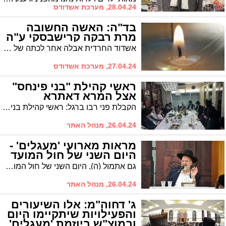
28.04.24, מערכת אשדודס
בד"ה: האשה החשובה
מרת רבקה קרישבסקי ע"ה
אשדוד החרדית אבלה אחר לכתה של האשה החשובה מרת רבקה קרישבסקי ע"ה. אשת יבלחט"א הרב טוביה קרישבסקי שליט"א. הלוויתה תצא מקרית פיטסבורג בשעה 11.30 ובשעה 12.30 מבית ההספדים החדש לחלקת פיטסבורג בבית העלמין באשדוד
27.04.24, מערכת אשדודס
ראשי קהילת "בני פינחס"
אצל המרא דאתרא
הקבלת פני רבו ברגל: ראשי קהילת בני פינחס ובראשם הרב נויביק והרב צוקר אצל רב העיר הגר"י שיינין שליט"א
26.04.24, מנהל האתר
מראות מארועי 'מעגלים' -
היום השני של חול המועד
גם אתמול (ה), היום השני של חול המועד, השתתפו אלפים מתושבי העיר בשיעורי התורה שהתקיימו מבית "מעגלים". צפו בגלריה ממצלמתו של יוסי לוי
26.04.24, מנהל האתר
ג' דחוה"מ: אלו השיעורים
והפעילויות שיתקיימו היום
ובמוצ"ש ביוזמת 'מעגלים'