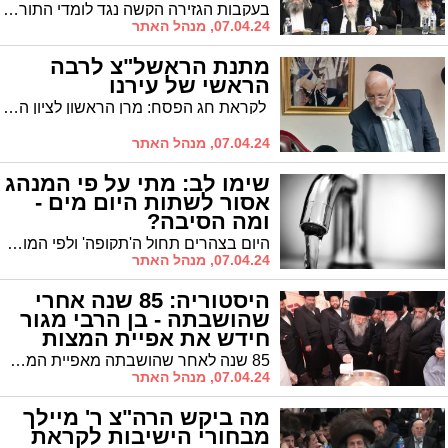
בעקבות הגזירה הקשה נגד לומדי התורה: כנס חירום היסטורי התקיים בערב שבת במעמד מרנן ורבנן חכמי וגדולי הדור וראשי הישיבות שליט"א, לאסיפה לנוכח הניסיון להצר את רגלי עולם התורה
07.04.24, מנהל האתר
מתנת הראשל"צ לרבה
הראשי של עירנו
לקראת חג הפסח: מרן הראשון לציון הגר"ש עמאר רבה של ירושלים שלח את ספרו להגר"ח פינטו
07.04.24, מנהל האתר
שימו לב: מתי על פי המנהג
אסור לשתות היום מים -
ומה הסיבה?
היום בצהרים תחול ה'תקופה' ולפי המובא בגמרא חל איסור לשתות מים בשעה זו. לפי פסק מרן הגר"ע יוסף זצ"ל, יש להיזהר שלא לשתות מים החל מהשעה 12:30 ועד 13:30
07.04.24, מנהל האתר
היסטוריה: 85 שנה אחרי
שהושבתה - בן הרבי מגור
חידש את אפיית המצות
במאפיה בגור
85 שנה לאחר שהושבתה מאפיית המצות שפעלה בעליית הגג של בית המדרש בעיירה 'גורא קאלוואריא', חידש הרה"צ ר' נחמיה אלתר, בנו של הרבי מגור, את המסורת העתיקה
07.04.24, מנהל האתר
מה ביקש הרה"צ ר' מיילך
מבחורי הישיבות לקראת