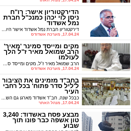
17.04.24, מנהל האתר
הדירקטוריון אישר: רו"ח
ניסן לוי יכהן כמנכ"ל חברת
נמל אשדוד
דירקטוריון חברת נמל אשדוד אישר היום (17.4) את מינויו של רו"ח ניסן לוי לתפקיד מנכ"ל חברת נמל אשדוד
17.04.24, מערכת אשדודס
מקים ומייסד סמינר 'מאיר'
הרב שמואל מאיר ז"ל הלך
לעולמו
הרב שמואל מאיר ז"ל, מקים ומייסד סמינר מאיר בבני ברק בו התחנכו בנות רבות מאשדוד, הלך לעולמו. בן 78 היה בפטירתו
17.04.24, מערכת אשדודס
בחב"ד מזמינים את הציבור
ל'ליל סדר פתוח' בכל רחבי
העיר
כבכל שנה, חב"ד אשדוד מארגן גם השנה 'ליל סדר פתוח' לקהל הרחב ומזמין את התושבים לבוא ולהשתתף באירוע הכי משפחתי בשנה? כל שצריך לעשות זה לבחור ולהירשם לאחד מעשרת האירועים הפתוחים שמתקיימים ברחבי העיר
17.04.24, מנהל האתר
מבצע פסח באשדוד: 3,240
טון אשפה כבר פונו תוך
שבוע