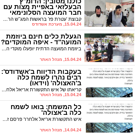
כולנו מסובין: הדומ"ץ
הבעלזאי באפיית מצות עם
חבר המועצה הסלונימאי
קבוצת 'עטרת פז' בראשות המג"ש הרב יוסף פיקסלר אפתה מצות ביום שישי האחרון. במעמד השתתפו דומ"ץ בית המדרש דחסידי בעלזא 'בית פנחס' הגרי"צ רכניצר לצד חבר מועצת העיר מטעם 'אשדוד התורנית' הרב יהושע טננהויז
15.04.24, מערכת אשדודס
הגעלת כלים חינם ביוזמת
המועה"ד - איפה המוקדים?
ביוזמת המועצה הדתית יופעלו מוקדי הגעלת כלים בחינם לרשות הציבור בכל רחבי העיר. הרשימה המליאה כאן
15.04.24, מנהל האתר
בעקבות הדיווח ב'אשדודס':
רבים נהרו לשמח כלה
ב'האצולה' (וידאו)
קריאתו של איש התקשורת אריאל אלחרר שפורסמה ב'אשדודס' עשתה פירות: "המונים הגיעו. החתונה היתה שמחה במיוחד"
15.04.24, מנהל האתר
כל המשמח: בואו לשמח
כלה ב'אצולה'
איש התקשורת אריאל אלחרר פרסם זה עתה קריאה: בואו לשמח כלה ב'האצולה' שחתונתה ריקה
14.04.24, מנהל האתר