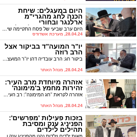
היום במעגלים: שיחת
הכנה לחג מהגרי"מ
ארלנגר ובחורי
הישיבות נערכים לטיול
היום ערב שביעי של פסח התקיימה שיחת הכנה לחג מפי הגרי"מ ארלנגר שליט"א * וגם: בחורי הישיבות ששקדו בימי בין הזמנים יהנו מטיול לאחר הפסח
28.04.24, מערכת אשדודס
יו"ר המועה"ד בביקור אצל
הרב רוזה
ביקור חג: הרב עובדיה דהן יו"ר המועצה הדתית ערך ביקור חג אצל הרה"ג ר' יעקב רוז'ה מומחה בתחום הקבורה וזיהוי חללים והעלו פסקי הלכה ודיונים מאז אסון טבח שמחת תורה
28.04.24, מנהל האתר
אזהרה מיוחדת מרב העיר:
זהירות מחמץ ב'מימונה'
אזהרה לקראת "חג המימונה": רב העיר הרה"ג ר' חיים שמעון פינטו פרסם איגרת לתושבי העיר בענין איסור הכנת מאכלי חמץ בחג "שביעי של פסח" לקראת "חג המימונה"
28.04.24, מנהל האתר
בזכות פעילות 'מפרשים':
הפניניג ענק ומסיבת
תהילים לילדים
מאות ילדים וילדות נהנו מהפניניג ענק ומסיבת תהילים יחד עם המרכז לצעירים "ילדי שגיא ויעקב". הרב חיים אמסילי חבר מועצת העיר קצר שבח והערכה על הפעילויות