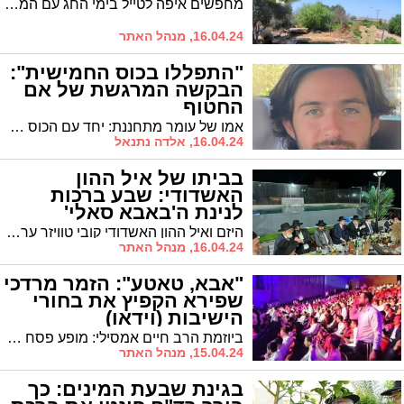
מחפשים איפה לטייל בימי החג עם המשפחה ולא רוצים להתרחק לצפון? ישראל שפירא, מומחה הטיולים שמתממקד בעיקר בחיפוש אחר מעיינות נסתרים, יגלה לכם היכן תמצאו מעיין קסום - ובסביבה הקרובה
16.04.24, מנהל האתר
"התפללו בכוס החמישית":
הבקשה המרגשת של אם
החטוף
אמו של עומר מתחננת: יחד עם הכוס החמישית, כוס של אליהו שיש הנוהגים לשתותה, הקדישו תפילה לחטופים שישובו בע"ה הביתה
16.04.24, אלדה נתנאל
בביתו של איל ההון
האשדודי: שבע ברכות
לנינת ה'באבא סאלי'
היזם ואיל ההון האשדודי קובי טוויזר ערך סעודת שבע ברכות בביתו לבתו של רבי ישועה ורחמים אבוחצירא שליט"א
16.04.24, מנהל האתר
"אבא, טאטע": הזמר מרדכי
שפירא הקפיץ את בחורי
הישיבות (וידאו)
ביוזמת הרב חיים אמסילי: מופע פסח ענק לבחורי הישיבות עם מרדכי שפירא ומוטי וויס בשילוב סיום מסכת "כתובות" במשכן לאומנויות הבמה, מבית "מפרשים"
15.04.24, מנהל האתר
בגינת שבעת המינים: כך