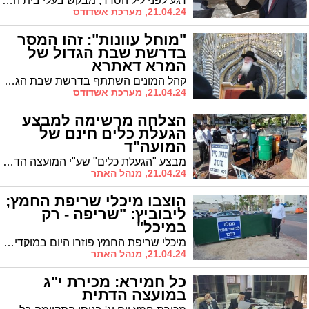
רגע לפני ליל הסדר, מבקש בעלי בית העסק 'בית הכסף -יעקובוביץ' להתריע מפני מכשול שעלול להיווצר בקרב לקוחות שרכשו גביעי כסף בחנותו
21.04.24, מערכת אשדודס
"מוחל עוונות": זהו המסר
בדרשת שבת הגדול של
המרא דאתרא
קהל המונים השתתף בדרשת שבת הגדול של המרא דאתרא הגה"צ רבי חיים שמעון פינטו שליט"א. הפחד והחרדה בימים אלו הביא כפרת עוונות לעם ישראל שנכנסים לחג הפסח נקיים וזכים. יש להתחזק לשמוע בקול חכמים וללמוד על הניסים שנעשה לעם ישראל. נתפלל כולנו לשובם של החיילים החטופים והשבויים לחיים טובים ולשלום
21.04.24, מערכת אשדודס
הצלחה מרשימה למבצע
הגעלת כלים חינם של
המועה"ד
מבצע "הגעלת כלים" שע"י המועצה הדתית לקראת חג הפסח הוכתר בהצלחה
21.04.24, מנהל האתר
הוצבו מיכלי שריפת החמץ;
ליבוביץ: "שריפה - רק
במיכל"
מיכלי שריפת החמץ פוזרו היום במוקדים השונים. יו"ר מינהלת רובע ז מזכיר את קריאת הרבנים: שריפה - במיכלים בלבד
21.04.24, מנהל האתר
כל חמירא: מכירת י"ג
במועצה הדתית