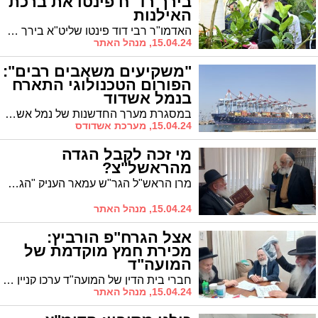
בירך רד"ח פינטו את ברכת
האילנות
האדמו"ר רבי דוד פינטו שליט"א בירך ברכת האילנות בגינה שבה גדלים שבעת המינים
15.04.24, מנהל האתר
"משקיעים משאבים רבים":
הפורום הטכנולוגי התארח
בנמל אשדוד
במסגרת מערך החדשנות של נמל אשדוד, אירח אלי בר יוסף, מנכ"ל בפועל נמל אשדוד את פורום Industry 4.0 של בינת תקשורת מחשבים
15.04.24, מערכת אשדודס
מי זכה לקבל הגדה
מהראשל"צ?
מרן הראש"ל הגר"ש עמאר העניק "הגדה של פסח" לרב חיים בוכריץ רו"מ "יוסף לקח" ובירכו שיזכה להגדיל תורה ולהאדירה
15.04.24, מנהל האתר
אצל הגרח"פ הורביץ:
מכירת חמץ מוקדמת של
המועה"ד
חברי בית הדין של המועה"ד ערכו קניין מכירה אצל רב חסידי בעלזא
15.04.24, מנהל האתר