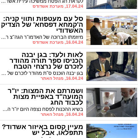
לקראת חג הפסח ממשיכה עירית אשדוד במשימת ניקוי כמויות האשפה הגדולות מרחובות העיר. 3,240 טון אשפה כבר פונתה תוך שבוע כשמדובר בעליה של 200 טון על פני השנה שעברה
17.04.24, מערכת אשדודס
סל עם מעטפות ותווי קניה:
ה'קמחא דפסחא' של הצדיק
האשדודי
מיוזמתו הברוכה של האדמו"ר הגה"צ רבי דוד חנניה פינטו נשיא ממלכת התורה "אורות חיים ומשה", אלפי משפחות זכו לקבל "קמחא דפסחא" לקראת חג הפסח ובנוסף מעטפות עם תווי קניה
16.04.24, מערכת אשדודס
לאות ולעד: בגן יבנה
הכניסו ספר תורה מהודר
לזכרם של נרצחי הטבח
בגן יבנה הוכנס ס"ת מהודר לזכרם של הנרצחים ביום שמחת תורה, הי"ד
16.04.24, מנהל האתר
ושמרתם את המצות: יו"ר
המועה"ד באפיית מצות
לכבוד החג
בשיא ההכנות לפסח נצפה היום יו"ר המועה"ד כשהוא אופה מצות בעצמו
16.04.24, מנהל האתר
מעיין קסום באיזור אשדוד?
תתפלאו, אבל יש