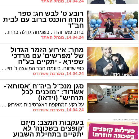
14.04.24, מנהל האתר
רובע ט' לבש חג: ספר
תורה הוכנס ברוב עם לבית
חב"ד
ברוב פאר והדר, בשמחה גדולה ברחובה של עיר, התקיימה הכנסת ספר תורה לבית חב"ד רובע ט' בהובלת השליח הרב יוסף יצחק מרגליות • האורחים החשובים התכבדו בסיום כתיבת האותיות, המוני התושבים חגגו ברחובות וכולם נשאו תפילה לביטחון
14.04.24, מנהל האתר
מחר: אירוע הזמר הגדול
של 'מפרשים' עם מרדכי
שפירא - יתקיים בע"ה
כרגיל
כפי שדווח, ביוזמת חבר המועצה ר' חיים אמסילי, במסגרת פעילות 'מפרשים' יתקיים מופע ענק לציבור החרדי המקומי עם הזמר הפופולרי מרדכי שפירא - הארוע יתקיים בהתאם למתוכנן
14.04.24, מערכת אשדודס
סגן מנכ"ל ביה"ח 'אסותא'-
אשדוד: "מוכנים לכל
תרחיש" (וידאו)
על רקע המתקפה האגרסיבית מאיראן והתגובה הישראלית האפשרית הנשקלת בדרגים המדיניים, מבהיר ד"ר נוי כהן סגן מנכ"ל ביה"ח הציבורי אסותא אשדוד כי בית החולים מוכן לכל תרחיש. צפו
14.04.24, מערכת אשדודס
בעקבות המצב: מיזם
'קופצים בשכונה' לא
יתקיים בתחילת השבוע