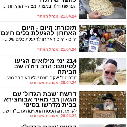
הפרשת חלה במצות: מצה - הזהירות בענין הפרשת חלה במצות יד של "חבורה"
21.04.24, מנהל האתר
תזכורת: היום - היום
האחרון להגעלת כלים חינם
היום - היום האחרון להגעלת כלים של המועה"ד
21.04.24, מנהל האתר
214 ימי מילואים הגיעו
לסיומם: הרב רוז'ה שב
הביתה
הרה"ג ר' יעקב רוז'ה שליט"א חבר מועצת הרבנות הראשית לישראל ויו"ר ועד רבני זק"א שב לביתו מאז אסון טבח שמחת תורה
20.04.24, מערכת אשדודס
דרשת 'שבת הגדול' עם
הגאון רבי מאיר אבוחצירא
בבית מדרשו בסיטי
לקראת חג הפסח התקיימה ערב "דרשת שבת הגדול" בבית הכנסת "תפארת רפאל" בסיטי, מפי הרה"ג רבי מאיר אבוחצירא שליט"א.
20.04.24, מערכת אשדודס