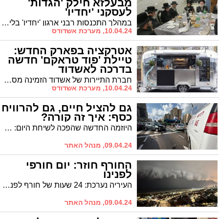
מבעלזא חילק 'הגדות'
לעסקני 'יחדיו'
במהלך התכנסות רבני ארגון 'יחדיו' בליל אמש, הרב חיים מאיר רוקח, נכדו של האדמו"ר מבעלזא שליט"א, חילק כרכי 'הגדה של פסח' לרבני הארגון
10.04.24, מערכת אשדודס
אטרקציה בפארק החדש:
טיילת 'פוד טראקם' חדשה
בדרכה לאשדוד
חברת התיירות של אשדוד הזמינה מספר משאיות אוכל (פוד טראק) מחברת פוד טראק קומפאני (ייסדת הענף בישראל) כדי להעשיר את פארק המרינה הענק עם האגם הגדול שיפתח בקרוב לציבור הרחב. לידי אשדוד נט הגיע ילום הוידאו המתעד כיצד יוצרים הפוד טראקים בדרכם לעיר די ליצור חוויה קולינרית יחודית מסוגה בישראל
10.04.24, מערכת אשדודס
גם להציל חיים, גם להרוויח
כסף: איך זה קורה?
היוזמה החדשה שהפכה לשיחת היום: לומדים להציל חיים במד"א, ומרוויחים משכורת של יותר מ-4,000 ₪ לחודש | כל הפרטים
09.04.24, מנהל האתר
החורף חוזר: יום חורפי
לפנינו
העיריה נערכת: 24 שעות של חורף לפנינו: ברד, רעמים וגשמים בעוצמות גבוהות
09.04.24, מנהל האתר