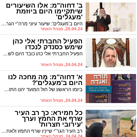
ב' דחוה"מ: אלו השיעורים
שיתקיימו היום ביוזמת
'מעגלים'
היום ב'מעגלים': שיעור עיוני מרה"י הגר"ש אלתר שליט"א ב'נפש החיים', 'שיעורין של תורה' בבעלזא, ועוד | ומה מחכה לנשים?
25.04.24, מנהל האתר
הפעיל החברתי אלי כהן
שימש כסנדק לנכדו
הפעיל החברתי אלי כהן כובד היום לשמש כסנדק לנכדו, בן חתנו הרב נהוראי שמחי
24.04.24, מנהל האתר
א' דחוה"מ: מה מחכה לנו
היום ב'מעגלים'?
ביומו הראשון של חול המועד יהנו התושבים משורה של שיעורים, לצד תוכנית אמנותית לנשים. כל הפרטים על ארועי היום מבית 'מעגלים'
24.04.24, מנהל האתר
כל חמירא: כך רב העיר
שרף את החמץ וערך
'עירובי חצרות'
רב העיר הגר"י שיינין שרף החמץ ולאחר מכן ערך 'עירובי חצרות'
24.04.24, מנהל האתר