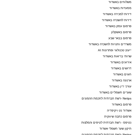
משלוחים באשדוד
מסעדות באשדוד
דירות למכירה באשדוד
דירות להשכרה באשדוד
פרסום עסק באשדוד
פרסום באשקלון
פרסום בבאר שבע
משרדים וחנויות להשכרה באשדוד
ייעוץ טכנולוגי ופתרונות AI
שרותי בריאות באשדוד
אירועים באשדוד
דרושים באשדוד
חוגים באשדוד
ארנונה באשדוד
עורכי דין באשדוד
שערים חשמליים באשדוד
Netips -רשת חברתית לחכמת ההמונים
פרסום באשדוד
אשדוד נט ויקיפדיה
פרסום כתבה שיווקית
נטיפס - רשת חברתית לטיפים והמלצות
תיקון שער חשמלי אשדוד
Netips -רשת חברתית לחכמת ההמונים