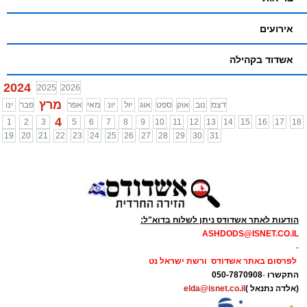
אירועים
אשדוד בקהילה
2024
2025
2026
מרץ
דצמ
נוב
אוק
ספט
אוג
יול
יונ
מאי
אפר
פבר
ינו
4
1
2
3
5
6
7
8
9
10
11
12
13
14
15
16
17
18
19
20
21
22
23
24
25
26
27
28
29
30
31
הודעות לאתר אשדודס ניתן לשלוח בדוא"ל:
ASHDODS@ISNET.CO.IL
-
לפרסום באתר אשדודס ורשת ישראל נט
התקשרו
-
050-7870908
(אלדה נתנאל )
elda@isnet.co.il