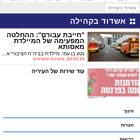
אשדוד בקהילה
אשדוד בקהילה
"חייבת עבורם": ההחלטה
המפעימה של המיילדת
מאסותא
נטע בן עמי, מיילדת בביה"ח הציבורי אסותא אשדוד, תושבת קיבוץ סעד שבעוטף עזה חזרה לביתה רק בסופ"ש האחרון לאחר שפונתה ממנו קרוב לחמישה חודשים. וזו ההחלטה שקיבלה למען החטופים שנותרו בעזה
04.03.24, מערכת אשדודס
עוד שירות של העיריה
חינוך
חצרות
בריאות