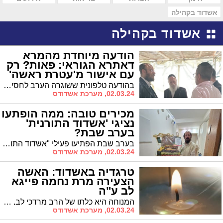
אשדוד בקהילה
אשדוד בקהילה
הודעה מיוחדת מהמרא
דאתרא הגוראי: פאות? רק
עם אישור מ'עטרת ראשה'
בהודעה טלפונית ששוגרה הערב לחסידי גור בעיר מבהיר המרא דאתרא של חסידי גור באשדוד הרב שמואל דוד גרוס כי יש להיזהר מרכישת שיער שיש בו חשש ע"ז
02.03.24, מערכת אשדודס
מכירים טובה: ממה הופתעו
נציגי 'אשדוד התורנית'
בערב שבת?
בערב שבת הפתיעו פעילי "אשדוד התורנית" את הנציגים במארזי פירות מעוצבים. "הוכחתם ובגדול"
02.03.24, מערכת אשדודס
טרגדיה באשדוד: האשה
הצעירה מרת נחמה פייגא
לב ע"ה
המנוחה היא כלתו של הרב מרדכי לב, המשנה למנכ"ל החינוך העצמאי. נפטרה ללא שזכתה לזרע של קיימא. בת 27 בלבד היתה בפטירתה. הלווייתה תצא מביתה ברח' שלמה בן יוסף בשעה 21:30 בדרכה לבית העלמין בעיר שם תיטמן
02.03.24, מערכת אשדודס