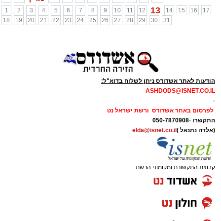
13
1
2
3
4
5
6
7
8
9
10
11
12
14
15
16
17
18
19
20
21
22
23
24
25
26
27
28
29
30
31
הודעות לאתר אשדודס ניתן לשלוח בדוא"ל:
ASHDODS@ISNET.CO.IL
-
לפרסום באתר אשדודס ורשת ישראל נט
התקשרו
-
050-7870908
(אלדה נתנאל )
elda@isnet.co.il
קבוצת התקשורת ומקומוני הרשת: