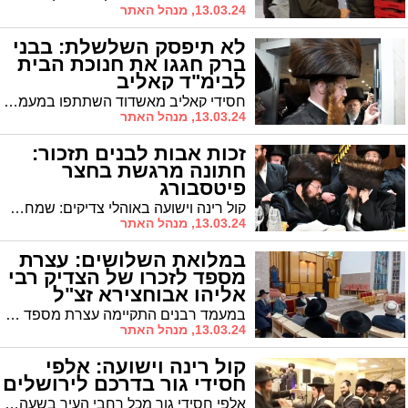
13.03.24, מנהל האתר
לא תיפסק השלשלת: בבני
ברק חגגו את חנוכת הבית
לבימ"ד קאליב
חסידי קאליב מאשדוד השתתפו במעמד חנוכת הבית וקביעת מזוזות בבית הכנסת של חסידות קאליב בבני ברק
13.03.24, מנהל האתר
זכות אבות לבנים תזכור:
חתונה מרגשת בחצר
פיטסבורג
קול רינה וישועה באוהלי צדיקים: שמחת בית פיטסבורג - אדמור"ים, רבנים ואורחים חשובים בשמחת נישואי בתו של המשפיע הרה"צ רבי יעקב לייפער שליט"א ראש ישיבות פיטסבורג, חתנו של האדמו"ר מדז'יקוב עם החתן - נכד האדמו"ר מסטריקוב ונכד גאב"ד ערלויא בני ברק
13.03.24, מנהל האתר
במלואת השלושים: עצרת
מספד לזכרו של הצדיק רבי
אליהו אבוחצירא זצ"ל
במעמד רבנים התקיימה עצרת מספד והתעוררות לזכרו של בנם של קדושים מזר"ק רבי אליהו אבוחצירא זצ"ל ב'נתיב מאיר'
13.03.24, מנהל האתר
קול רינה וישועה: אלפי
חסידי גור בדרכם לירושלים
אלפי חסידי גור מכל רחבי העיר בשעה זו בדרכם לירושלים, שם צפויה להתקיים בשעה הקרובה שמחת חתונת נכד האדמו"ר שליט"א, בנו של הרה"צ רבי שלמה צבי שליט"א מאשדוד. כל הפרטים