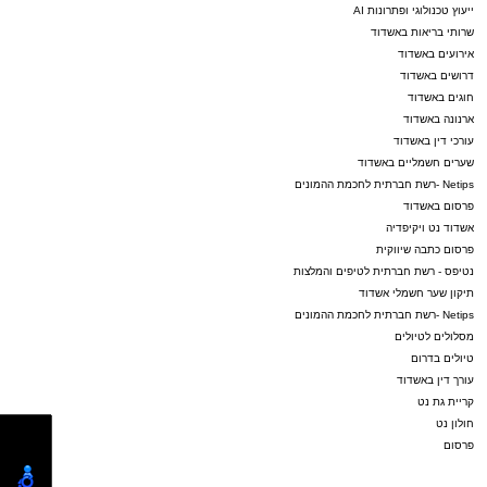
ייעוץ טכנולוגי ופתרונות AI
שרותי בריאות באשדוד
אירועים באשדוד
דרושים באשדוד
חוגים באשדוד
ארנונה באשדוד
עורכי דין באשדוד
שערים חשמליים באשדוד
Netips -רשת חברתית לחכמת ההמונים
פרסום באשדוד
אשדוד נט ויקיפדיה
פרסום כתבה שיווקית
נטיפס - רשת חברתית לטיפים והמלצות
תיקון שער חשמלי אשדוד
Netips -רשת חברתית לחכמת ההמונים
מסלולים לטיולים
טיולים בדרום
עורך דין באשדוד
קריית גת נט
חולון נט
פרסום