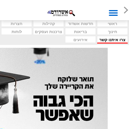
ראשי
חדשות אשדוד
קהילות
חצרות
חינוך
בריאות
צרכנות ועסקים
לוחות
צרו איתנו קשר
אירועים