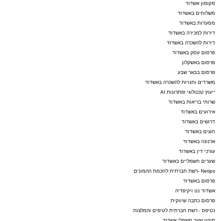
מקומון אשדוד
משלוחים באשדוד
מסעדות באשדוד
דירות למכירה באשדוד
דירות להשכרה באשדוד
פרסום עסק באשדוד
פרסום באשקלון
פרסום בבאר שבע
משרדים וחנויות להשכרה באשדוד
ייעוץ טכנולוגי ופתרונות AI
שרותי בריאות באשדוד
אירועים באשדוד
דרושים באשדוד
חוגים באשדוד
ארנונה באשדוד
עורכי דין באשדוד
שערים חשמליים באשדוד
Netips -רשת חברתית לחכמת ההמונים
פרסום באשדוד
אשדוד נט ויקיפדיה
פרסום כתבה שיווקית
נטיפס - רשת חברתית לטיפים והמלצות
תיקון שער חשמלי אשדוד