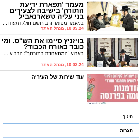
מעמד 'תפארת ידיעת
התורה' בישיבה לצעירים
בני עליה טשארנאביל
במעמד מפואר ורב רושם חולקו תעודות הצטיינות ופרסי הוקרה למצטייני ידיעת המסכתא • בהשתתפות כ"ק מרן אדמו"ר מטשארנאביל שליט"א, נערך במבחן פומבי על כל מסכת קידושין ע"י הגאון הגדול רבי חיים שכטר שליט"א אשר הפליא את ידיעת הבחורים לעיניהם המשתאות של ההורים
10.03.24, מנהל האתר
בויזניץ סיימו את הש"ס. ומי
כובד כאורח הכבוד?
בארוע "המתאחדת בתורתך": הרב עובדיה דהן יו"ר המועצה הדתית אורח כבוד במעמד סיום הש"ס שע"י קהילת "ישועות משה" ויזניץ לע"נ כ"ק מרן אדמו"ר ה'ישועות משה' זצוק"ל
10.03.24, מנהל האתר
עוד שירות של העיריה
חינוך
חצרות