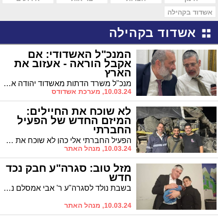
אשדוד בקהילה
אשדוד בקהילה
המנכ"ל האשדודי: אם
אקבל הוראה - אעזוב את
הארץ
מנכ"ל משרד הדתות מאשדוד יהודה אבידן הגיב הבוקר לסערה שעוררו דברי הרב הראשי הגר"י יוסף לפיה "אם יגייסו לומדי תורה בכפיה ניסע כולנו לחו"ל". בדבריו הבהיר: "אם אקבל הוראה אני אעזוב את הארץ. אף אחד לא צריך לעשות דברים בכפייה. אל תדאגו על החיים בחו"ל"
10.03.24, מערכת אשדודס
לא שוכח את החיילים:
המיזם החדש של הפעיל
החברתי
הפעיל החברתי אלי כהן לא שוכח את חיילי צה"ל, והוא יוצא במיזם מיוחד של איסוף משלוחי מנות וחלוקתם לחיילי צה"ל
10.03.24, מנהל האתר
מזל טוב: סגרה"ע חבק נכד
חדש
בשבת נולד לסגרה"ע ר' אבי אמסלם נכד נוסף. הברית בע"ה בשבת הקרובה
10.03.24, מנהל האתר