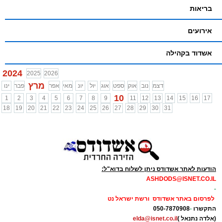
בריאות
אירועים
אשדוד בקהילה
2024
2025
2026
מרץ
דצמ
נוב
אוק
ספט
אוג
יול
יונ
מאי
אפר
פבר
ינו
10
1
2
3
4
5
6
7
8
9
11
12
13
14
15
16
17
18
19
20
21
22
23
24
25
26
27
28
29
30
31
הודעות לאתר אשדודס ניתן לשלוח בדוא"ל:
ASHDODS@ISNET.CO.IL
-
לפרסום באתר אשדודס ורשת ישראל נט
התקשרו
-
050-7870908
(אלדה נתנאל )
elda@isnet.co.il