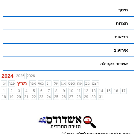
חינוך
חצרות
בריאות
אירועים
אשדוד בקהילה
2024
2025
2026
מרץ
דצמ
נוב
אוק
ספט
אוג
יול
יונ
מאי
אפר
פבר
ינו
1
2
3
4
5
6
7
8
9
10
11
12
13
14
15
16
17
18
19
20
21
22
23
24
25
26
27
28
29
30
31
הודעות לאתר אשדודס ניתן לשלוח בדוא"ל: