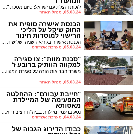
המועה"ד
לזכות והצלת עם ישראל: סיום מסכת "בבא קמא" למשתתפי הדף היומי בשיעורו של הרב עובדיה דהן יו"ר המועצה הדתית * המשתתפים זכו לברכתו הנדירה של זקן אדמו"רי רבני משפחת אבוחצירא הגר"א אבוחצירא שליט"א
05.03.24, מנהל האתר
הכנסת אישרה סופית את
החוק שיקל על הליכי
הרישוי למוסדות חינוך
הכנסת אישרה בקריאה שניה ושלישית את הצעת החוק של יו"ר הועדה ח"כ הרב ישראל אייכלר שתקל על מוסדות החינוך בקבלת וחידוש רישיון משרד החינוך. על פי החוק החדש מוסדות החינוך לא יידרשו למימון תברואן פרטי, מה שיחסוך כסף למוסדות החינוך
05.03.24, מערכת אשדודס
"סכנת מוות": צו סגירה
למקווה הוותיק ברובע ז'
משרד הבריאות הורה על סגירת המקווה ברח' הורקנוס לאחר שנמצאו בו ליקויי תברואה. על פי משרד הבריאות, הביקורת במקום העלתה כי קיימים תשתיות לקויות ולכלוך רב המהווים סיכון גבוה לזיהום והפצת תחלואה וכתוצאה מכך "עלולים לפגוע בבריאות הציבור לרבות תחלואה קשה וסכנת מוות"
05.03.24, מנהל האתר
"חייבת עבורם": ההחלטה
המפעימה של המיילדת
מאסותא
נטע בן עמי, מיילדת בביה"ח הציבורי אסותא אשדוד, תושבת קיבוץ סעד שבעוטף עזה חזרה לביתה רק בסופ"ש האחרון לאחר שפונתה ממנו קרוב לחמישה חודשים. וזו ההחלטה שקיבלה למען החטופים שנותרו בעזה
04.03.24, מערכת אשדודס
כבוד! הדירוג הגבוה של