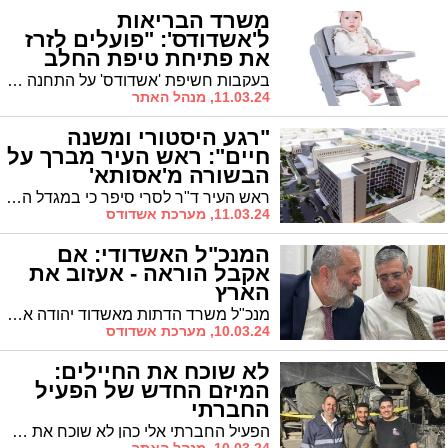
משרד הבריאות
ל'אשדודס': "פועלים לזרז
את פתיחת טיפת החלב
ברובע ו'"
בעקבות חשיפת 'אשדודס' על התחנה המושבתת מאז שמחת תורה בעקבות תקלה בצנרת, מבהירים במשרד הבריאות: "פועלים לזרז מול הרשות המקומית"
11.03.24, מנהל האתר
"רגע היסטורי ומשנה
חיים": ראש העיר מברך על
הבשורה מ'אסותא'
ראש העיר ד"ר לסרי סיפר כי במגדל החדש תהיינה שתי קומות תת קרקעיות שיכללו בעת שגרה 170 מקומות חנייה כל אחת שיהפכו בעת חירום למחלקת אשפוז עם 300 מיטות. "למעשה הן יכפילו את גודלו של בית החולים הקיים"
11.03.24, מערכת אשדודס
המנכ"ל האשדודי: אם
אקבל הוראה - אעזוב את
הארץ
מנכ"ל משרד הדתות מאשדוד יהודה אבידן הגיב הבוקר לסערה שעוררו דברי הרב הראשי הגר"י יוסף לפיה "אם יגייסו לומדי תורה בכפיה ניסע כולנו לחו"ל". בדבריו הבהיר: "אם אקבל הוראה אני אעזוב את הארץ. אף אחד לא צריך לעשות דברים בכפייה. אל תדאגו על החיים בחו"ל"
10.03.24, מערכת אשדודס
לא שוכח את החיילים:
המיזם החדש של הפעיל
החברתי
הפעיל החברתי אלי כהן לא שוכח את חיילי צה"ל, והוא יוצא במיזם מיוחד של איסוף משלוחי מנות וחלוקתם לחיילי צה"ל