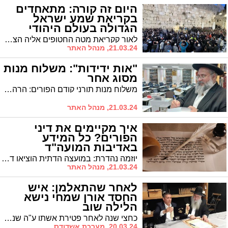
היום זה קורה: מתאחדים
בקריאת שמע ישראל
הגדולה בעולם היהודי
לאור קקריאת מטה החטופים אליה הצטרפו הרבנים הראשיים לישראל: כולנו מצטרפים לאמירת 'קריאת שמע' יחד עם כל העם היהודי
21.03.24, מנהל האתר
"אות ידידות": משלוח מנות
מסוג אחר
משלוח מנות תורני קודם הפורים: הרה"צ החיד"א אברג'ל שלח את ספרו שו"ת "ימי הפורים" לרב עובדיה דהן יו"ר המועצה הדתית
21.03.24, מנהל האתר
איך מקיימים את דיני
הפורים? כל המידע
באדיבות המועה"ד
יוזמה נהדרת: במועצה הדתית הוציאו דפי הנחיות לקראת מצוות והנהגות "ימי הפורים"
21.03.24, מנהל האתר
לאחר שהתאלמן: איש
החסד אורן שמחי נישא
הלילה שוב
כחצי שנה לאחר פטירת אשתו ע"ה שנפטרה לאחר מחלה קשה, שמחים הערב חבריו הרבים של ר' אורן בשמחתו עם הקמת ביתו בשנית. באירוע נכחו כל המי ומי
20.03.24, מערכת אשדודס