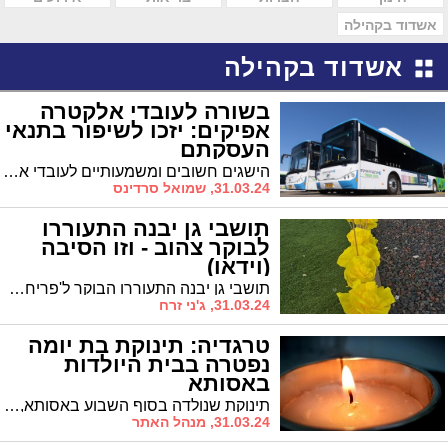
אשדוד בקהילה
אשדוד בקהילה
בשורה לעובדי אלקטרה
אפיקים: יזכו לשיפור בתנאי
העסקתם
הישגים חשובים ומשמעותיים לעובדי אלקטרה אפיקים: החברה תתחייב ל-182 שעות חודשיות לנהגי החברה. הישגים חשובים אלה יתווספו להסכמות שהושגו בהסכם האחרון וביניהם התחייבות החברה לתשלום מענק של עד 11% בנוסף לשכר הבסיס: "הנהגים תמיד לנגד עינינו"
31.03.24, שמואל סרדינס
תושבי גן יבנה התעוררו
לבוקר צהוב - וזו הסיבה
(וידאו)
תושבי גן יבנה התעוררו הבוקר ל'פריחה צהובה' כשאחת הכיכרות המרכזיות בישוב נצבעה במהלך הלילה בצהוב. מדובר בחלק ממיזם ארצי הקורא להעלות המודעות להשבת החטופים
31.03.24, ג'ני זרח
טרגדיה: תינוקת בת יומה
נפטרה בבית היולדות
באסותא
תינוקת שנולדה בסוף השבוע באסותא, בת למשפחה מחסידות גור בעיר, נפטרה בפתאומיות. נסיבות פטירתה עדיין בבדיקה. בניגוד לשמועות ברשת, התינוקת לא נדבקה בחיידק בבית החולים אסותא
31.03.24, מנהל האתר