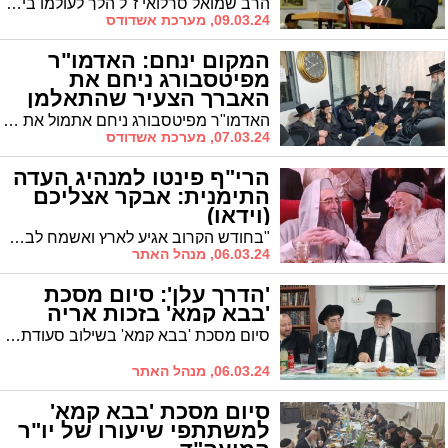
הרב שמואל סרלואי ז"ל הלך לעולמו ביום שישי האחרון והוא בן 89. התגורר במשך שנים ארוכות ברובע ו' באשדוד ולימים אף קיבל את פרס 'יקיר העיר'. היה איש יודע ספר ובעל חסד. הלווייתו תתקיים מחר ביישוב שדמות מחולה בדרכה לבית העלמין המקומי שם ייטמן
09.03.24, מערכת אשדודס
המקום ינחם: האדמו"ר
מפיטסבורג ניחם את
האברך הצעיר שהתאלמן
האדמו"ר מפיטסבורג ניחם אתמול את משפחות לב-רוטשילד ובמשך דקות ארוכות הרעיף טללי ניחומים על הבעל הצעיר שהתאלמן בפתע, רח"ל. בדבריו אמר כי זו אבידה גדולה אך הקב"ה נותן כוחות לבני המשפחה
07.03.24, מערכת אשדודס
הרי"ף פינטו למנהיג העדה
התימנית: אבקר אצליכם
(וידאו)
"בחודש הקרוב אגיע לארץ ואשמח לבקר אצלכם": כך אמר האדמו"ר הרה"צ רבי יאשיה יוסף פינטו להרה"ג מארי חננאל שררה שליט"א יו"ר ארגון "עץ חיים עטרת יחיא" לשמירת מסורת יהודי תימן
06.03.24, מנהל האתר
'הדרך עלן': סיום מסכת
'בבא קמא' בזכות אריה
סיום מסכת 'בבא קמא' בשילוב סעודת שבע ברכות למשתתפי הדף היומי בבית הכנסת המרכזי "זכות אריה"
06.03.24, מנהל האתר
סיום מסכת 'בבא קמא'
למשתתפי שיעורו של יו"ר