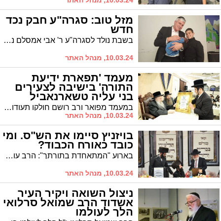
10.03.24, מנהל האתר
מזל טוב: סגרה"ע חבק נכד
חדש
בשבת נולד לסגרה"ע ר' אבי אמסלם נכד נוסף. הברית בע"ה בשבת הקרובה
10.03.24, מנהל האתר
מעמד 'תפארת ידיעת
התורה' בישיבה לצעירים
בני עליה טשארנאביל
במעמד מפואר ורב רושם חולקו תעודות הצטיינות ופרסי הוקרה למצטייני ידיעת המסכתא • בהשתתפות כ"ק מרן אדמו"ר מטשארנאביל שליט"א, נערך במבחן פומבי על כל מסכת קידושין ע"י הגאון הגדול רבי חיים שכטר שליט"א אשר הפליא את ידיעת הבחורים לעיניהם המשתאות של ההורים
10.03.24, מנהל האתר
בויזניץ סיימו את הש"ס. ומי
כובד כאורח הכבוד?
בארוע "המתאחדת בתורתך": הרב עובדיה דהן יו"ר המועצה הדתית אורח כבוד במעמד סיום הש"ס שע"י קהילת "ישועות משה" ויזניץ לע"נ כ"ק מרן אדמו"ר ה'ישועות משה' זצוק"ל
10.03.24, מנהל האתר
ניצול השואה ויקיר העיר
אשדוד הרב שמואל סרלואי
הלך לעולמו