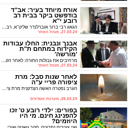
אורח מיוחד בעיר: אב"ד
בודפשט ביקר בבית רב
רובע י"א
הגאון רבי ברוך אוברלנדר שליט"א, רבה הראשי של בודפשט, ביקר אצל ידיד נעוריו - הרה"ג רבי מרדכי מנשה לאופר. את והב בסופה
27.03.24, מנהל האתר
אבנך ונבנית: החלו עבודות
הקידוח במתחם ת"ת
'מורשה'
מרחיבים את גבולות התורה: לאחר הקצאת שטח למוסדות "מורשה" ע"י ראש העיר ד"ר יחיאל לסרי השבוע החלו בקידוחים ראשונים
27.03.24, מנהל האתר
לאחר שנות סבל: מרת
ציפורה פריי ע"ה
הערב נפטרה האשה הצדקנית מרת ציפורה פריי ע"ה. בת 83 היתה בפטירתה. הלווייתה תתקיים מחר באשדוד
26.03.24, מערכת אשדודס
בפורים: ילדי רובע ט' זכו
להפנינג חינם. מי היו
היוזמים?
שני צעירים נמרצים, סהר גואטה ואורי דוד כהן, יזמו באופן עצמאי הפנינג המוני שסיפק שעות של חוויה לילדי רובע ט'. צפו