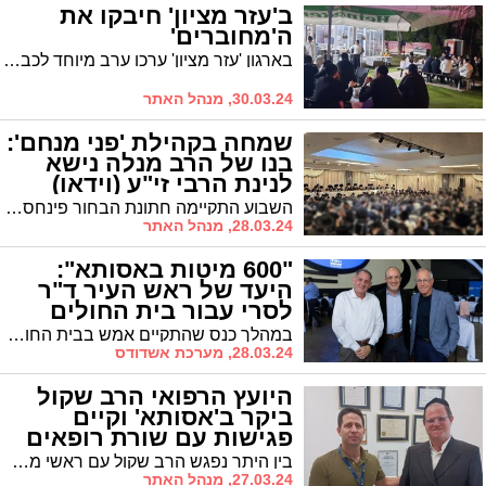
ב'עזר מציון' חיבקו את
ה'מחוברים'
בארגון 'עזר מציון' ערכו ערב מיוחד לכבודם של מתנדבי 'מחוברים לחיים'
30.03.24, מנהל האתר
שמחה בקהילת 'פני מנחם':
בנו של הרב מנלה נישא
לנינת הרבי זי"ע (וידאו)
השבוע התקיימה חתונת הבחור פינחס מנחם מנלה, שנישא לנינת האדמו"ר ה'פני מנחם' זי"ע. את שמחת החתונה כיבדו רבנים רבים, וביניהם הגרי"ב שרייבר שליט"א
28.03.24, מנהל האתר
"600 מיטות באסותא":
היעד של ראש העיר ד"ר
לסרי עבור בית החולים
במהלך כנס שהתקיים אמש בבית החולים אסותא, אמר ראש העיר, ד"ר יחיאל לסרי כי המשימה המרכזית: לקצר את זמן השהות במיון. "עד דצמבר 2028 יהיו בבית החולים 600 מיטות; צוות אסותא הוא מהטובים בישראל: מסירות, אכפתיות וזמינות"
28.03.24, מערכת אשדודס
היועץ הרפואי הרב שקול
ביקר ב'אסותא' וקיים
פגישות עם שורת רופאים
בין היתר נפגש הרב שקול עם ראשי מערך אא"ג ששירותיו הורחבו לאחרונה
27.03.24, מנהל האתר