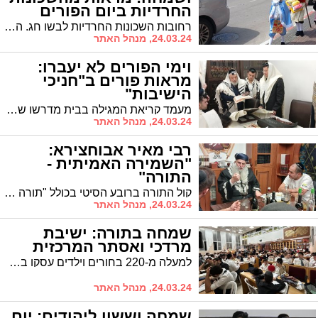
החרדיות ביום הפורים
רחובות השכונות החרדיות לבשו חג. הרחובות מלאים בתושבים מחופשים הצועדים כשבידיהם נשלוחי מנות. צפו בגלריה הצבעונית
24.03.24, מנהל האתר
וימי הפורים לא יעברו:
מראות פורים ב"חניכי
הישיבות"
מעמד קריאת המגילה בבית מדרשו של הגאון רבי מכלוף עזריאל שליט"א ברובע ז' רב קהילת "בני תורה חניכי הישיבות"
24.03.24, מנהל האתר
רבי מאיר אבוחצירא:
"השמירה האמיתית -
התורה"
קול התורה ברובע הסיטי בכולל "תורה לשמה" בליל פורים: הרה"ג רבי מאיר אבוחצירא מסר דברי תורה על עניני המגילה ב"גלימת הראשון לציון" ואמר: זה הזמן לומר - השמירה האמיתית, רק התורה
24.03.24, מנהל האתר
שמחה בתורה: ישיבת
מרדכי ואסתר המרכזית
למעלה מ-220 בחורים וילדים עסקו בתורה בליל פורים: רעיון מבורך של ישיבת ״מרדכי ואסתר״ המרכזית ביוזמת ר' דוד חנונה
24.03.24, מנהל האתר
שמחה וששון ליהודים: יום