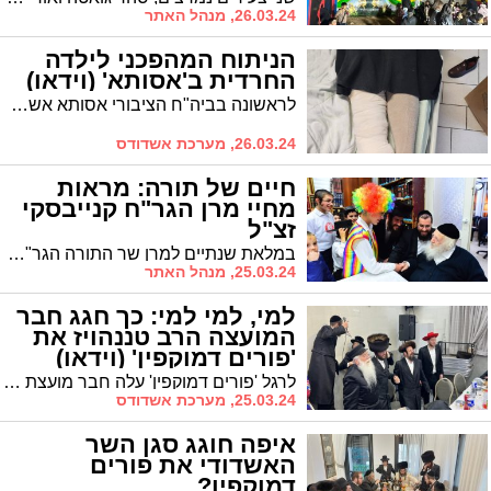
26.03.24, מנהל האתר
הניתוח המהפכני לילדה
החרדית ב'אסותא' (וידאו)
לראשונה בביה"ח הציבורי אסותא אשדוד התקיים ניתוח אורתופדי תוך שימוש בברגים שאינם מתכתיים הנספגים בגוף האדם. ד"ר למדן: "מדובר בבשורה טכנולוגית ופורצת דרך המונעת ניתוחים נוספים להוצאת הקיבוע ומביאה למינימום אפשרות של סיבוכים"
26.03.24, מערכת אשדודס
חיים של תורה: מראות
מחיי מרן הגר"ח קנייבסקי
זצ"ל
במלאת שנתיים למרן שר התורה הגר"ח קנייבסקי זצוק"ל: מה עשה מרן כשרבים עברו לפניו להתברך? כיצד הגיב כשהציגו לפניו את תמונתו? * גלריה מיוחדת ל'אשדודס' באדיבות שוקי לרר
25.03.24, מנהל האתר
למי, למי למי: כך חגג חבר
המועצה הרב טננהויז את
'פורים דמוקפין' (וידאו)
לרגל 'פורים דמוקפין' עלה חבר מועצת העיר מטעם 'אשדוד התורנית' הרב יהושע טננהויז לחגוג במשתה היין בביתו של יו"ר 'שלומי אמונים' השר הרב מאיר פרוש בירושלים לצד נציגי שלומי אמונים מכל ערי הארץ. צפו ברגעים מהשמחה
25.03.24, מערכת אשדודס
איפה חוגג סגן השר
האשדודי את פורים
דמוקפין?