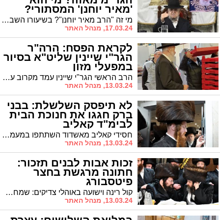
'מאיר יוחנן' המסתורי?
מי זה "הרב מאיר יוחנן"? בשיעורו השבועי של מרן הגר"מ מאזוז במוצ"ש המועבר בלווין ברחבי העולם חשף לראשונה את שמו השני של הראשון לציון הגר"י יוסף
17.03.24, מנהל האתר
לקראת הפסח: הרה"ר
הגר"י שיינין שליט"א בסיור
במפעלי מזון
הרב הראשי הגר"י שיינין עמד מקרוב על כשרותם של מפעלי מזון הכשרים לחג הפסח
13.03.24, מנהל האתר
לא תיפסק השלשלת: בבני
ברק חגגו את חנוכת הבית
לבימ"ד קאליב
חסידי קאליב מאשדוד השתתפו במעמד חנוכת הבית וקביעת מזוזות בבית הכנסת של חסידות קאליב בבני ברק
13.03.24, מנהל האתר
זכות אבות לבנים תזכור:
חתונה מרגשת בחצר
פיטסבורג
קול רינה וישועה באוהלי צדיקים: שמחת בית פיטסבורג - אדמור"ים, רבנים ואורחים חשובים בשמחת נישואי בתו של המשפיע הרה"צ רבי יעקב לייפער שליט"א ראש ישיבות פיטסבורג, חתנו של האדמו"ר מדז'יקוב עם החתן - נכד האדמו"ר מסטריקוב ונכד גאב"ד ערלויא בני ברק
13.03.24, מנהל האתר