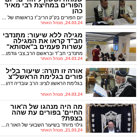
הפורים במחיצת רבי מאיר
כהן
יום הפורים בק"ק הריב"ז בראשותו של הגה"צ רבי מאיר כהן שליט"א* לאחר התפילה אמרו "אבינו מלכנו"
24.03.24, מנהל האתר
מגילה ללא שיעור: מתנדבי
חב"ד קראו את המגילה
עשרות פעמים ב"אסותא"
מתנדבי חב"ד ובראשם הרב,צבי גודמן שליח חב"ד באסותא, קראו את המגילה עשרות פעמים בליל החג כשהם עוברים בכל המחלקות ומזכים את כלל המאושפזים והמלווים
24.03.24, מנהל האתר
אורה זו תורה: שיעור בליל
פורים בגלימת הראשל"צ
בגלימת הראשון לציון: הרב עובדיה דהן יו"ר המועצה הדתית מסר שיעור "דף היומי" והוקיר את הלומדים בסדר ליל פורים
24.03.24, מנהל האתר
מה היה מנהגו של ה'אור
החיים' בפורים עת שהה
בצפת?
גילוי מיוחד בשיעור השבועי של האור החיים הק': הרה"ג רבי שמעון יוחאי יפרח הביא תיאור כיצד נהג האור החיים הק' ביום פורים כששהה בצפת
21.03.24, מנהל האתר