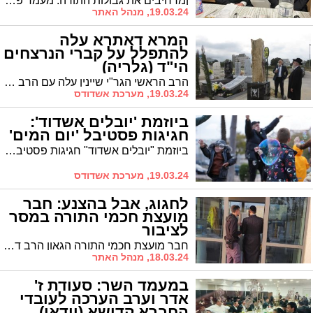
ןמרחיבים את גבולות התורה: מעמד פתיחת הכולל 'אור חיים ומשה' בנשיאות האדמו"ר הגה"צ רבי דוד חנניה פינטו שליט"א נשיא ממלכת התורה "אורות חיים ומשה" בליקווד שבארה"ב
19.03.24, מנהל האתר
המרא דאתרא עלה
להתפלל על קברי הנרצחים
הי"ד (גלריה)
הרב הראשי הגר"י שיינין עלה עם הרב עובדיה דהן עם תלמידי ישיבה על קברם של הנרצחים בטבח שמחת תורה בחלקה המיוחדת לזכרם
19.03.24, מערכת אשדודס
ביוזמת 'יובלים אשדוד':
חגיגות פסטיבל 'יום המים'
ביוזמת "יובלים אשדוד" חגיגות פסטיבל יום המים ה- 3 התקיימו אתמול באשדוד בהשתתפות מאות הורים וילדים
19.03.24, מערכת אשדודס
לחגוג, אבל בהצנע: חבר
מועצת חכמי התורה במסר
לציבור
חבר מועצת חכמי התורה הגאון הרב דוד יוסף שליט״א קורא לציבור החרדי להימנע מחגיגות פורים בציבור: "להיזהר מחילול השם"
18.03.24, מנהל האתר
במעמד השר: סעודת ז'
אדר וערב הערכה לעובדי
החברא קדישא (וידאו)