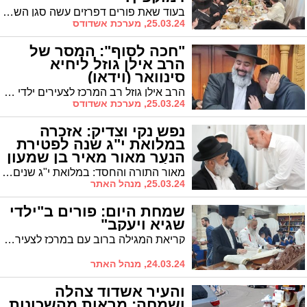
בעוד שאת פורים דפרזים עשה סגן השר ח"כ הרב יעקב טסלר בביתו באשדוד, היום, פורים דמוקפין, הוא חגג בביתו של האיש הכל-יכול ביהדות התורה: מוטי בבציק
25.03.24, מערכת אשדודס
"חכה לסוף": המסר של
הרב אילן גוזל ליחיא
סינוואר (וידאו)
הרב אילן גוזל רב המרכז לצעירים ילדי שגיא ויעקב במסר קצר לפורים שפורסם אצל רבים מתושבי העיר. צפו
25.03.24, מערכת אשדודס
נפש נקי וצדיק: אזכרה
במלואת י"ג שנה לפטירת
הנער מאור מאיר בן שמעון
ז"ל
מאור התורה והחסד: במלואת י"ג שנים לנער היקר מאור מאיר בן-שמעון ז"ל, התקיימה עצרת התעוררות ותיאור על ממלכת החסד הענקית שהוקמה לזכרו
25.03.24, מנהל האתר
שמחת היום: פורים ב"ילדי
שגיא ויעקב"
קריאת המגילה ברוב עם במרכז לצעירים "ילדי שגיא ויעקב"
24.03.24, מנהל האתר
והעיר אשדוד צהלה
ושמחה: מראות מהשכונות