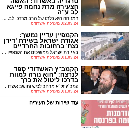
טרגדיה באשדוד: האשה
הצעירה מרת נחמה פייגא
לב ע"ה
המנוחה היא כלתו של הרב מרדכי לב, המשנה למנכ"ל החינוך העצמאי. נפטרה ללא שזכתה לזרע של קיימא. בת 27 בלבד היתה בפטירתה. הלווייתה תצא מביתה ברח' שלמה בן יוסף בשעה 21:30 בדרכה לבית העלמין בעיר שם תיטמן
02.03.24, מערכת אשדודס
הקמפיין עדיין נמשך:
אגודת ישראל בשירת 'דידן
נצח' ברחובות החרדיים
(וידאו)
באגודת ישראל ממשיכים את הקמפיין וחוגגים את ההצלחה בבחירות באמצעות שיירת רכבים ברחובות הרבעים החרדיים בעיר בשירת "דידן נצח"
01.03.24, מערכת אשדודס
הקמב"ץ האשדודי ספד
לנרצח: "הוא נורה למוות
בדרכו ליטול את כרך
הגמרא"
קמב"ץ זק"א מרחב לכיש ותושב אשדוד יוסי לנדאו ספד לרב יצחק צייגר משבי שומרון נרצח בפיגוע בעלי. "ר' יצחק נמנה על מתנדבי זק"א האמיצים. הוא נורה למוות בדרכו ליטול את כרך הגמרא שזק"א תרם עבור המתנדבים לאחר טבח בוקר שמחת תורה"
01.03.24, מערכת אשדודס
עוד שירות של העיריה