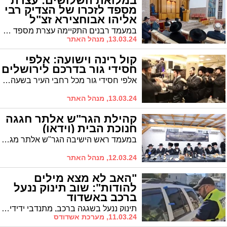
במלואת השלושים: עצרת
מספד לזכרו של הצדיק רבי
אליהו אבוחצירא זצ"ל
במעמד רבנים התקיימה עצרת מספד והתעוררות לזכרו של בנם של קדושים מזר"ק רבי אליהו אבוחצירא זצ"ל ב'נתיב מאיר'
13.03.24, מנהל האתר
קול רינה וישועה: אלפי
חסידי גור בדרכם לירושלים
אלפי חסידי גור מכל רחבי העיר בשעה זו בדרכם לירושלים, שם צפויה להתקיים בשעה הקרובה שמחת חתונת נכד האדמו"ר שליט"א, בנו של הרה"צ רבי שלמה צבי שליט"א מאשדוד. כל הפרטים
13.03.24, מנהל האתר
קהילת הגר"ש אלתר חגגה
חנוכת הבית (וידאו)
במעמד ראש הישיבה הגר"ש אלתר מגור שליט"א צויינה אתמול חנוכת הבית לבית המדרש 'פני מנחם' בעיר. כיבדו בהשתתפותם: הגרד"ח אלתר, הגרח"פ הורביץ רב חסידי בעלזא והגרי"י ירוסלבסקי ראש 'בית דין רבני חב"ד באה"ק', ועוד. ומה היה המסר של ראש הישיבה?
12.03.24, מנהל האתר
"האב לא מצא מילים
להודות": שוב תינוק ננעל
ברכב באשדוד
תינוק ננעל בשגגה ברכב, מתנדבי ידידים חילצו אותו בשלום. "האב לא מצא מילים להודות על החילוץ המהיר. תחושה מיוחדת לסייע להורה להשאר בשליטה ולחלץ בשיתוף פעולה"
11.03.24, מערכת אשדודס