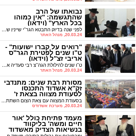
נבואתו של הרב
שהתגשמה: "אין כמוהו
בכל הארץ" (וידאו)
לפני שנה בדיוק התבטא הגר"י שיינין שליט"א: "אין כדוגמתו של ראש העיר ד"ר לסרי כמדומני בכל הארץ". שנה אחרי והנבואה התממשה
20.03.24, מנהל האתר
"רואים על קברו ישועות" -
ט"ו שנים לפטירת הגר"ס
אריבי זצ"ל (וידאו)
ט"ו שנים להילולת הגה"צ רבי סעדיה אריבי זצ"ל: הרב עובדיה דהן יו"ר המועה"ד מציין כי זוכים לראות ישועות על קברו * הגר"ח קלמנוביץ: "חדרו הצנוע של הרב זצ"ל ברבנות שימש לרבים כתל תלפיות למענה לציבור"
20.03.24, מנהל האתר
מסורת רבת שנים: מתנדבי
זק"א אשדוד התכנסו
לסעודת מצווה בצאת ז'
אדר
בסעודת המצווה עם צאת הצום השתתפו מתנדבי הארגון באשדוד. מפקד המרחב אבי דרעי חיזק את ידי המתנדבים ואמר כי הם חוד החנית של כבוד המתים. מנכ"ל זק"א, דובי ויסנשטרן: "אני תפילה כי זכותו של משה רבינו ע"ה יעמוד לנו לזכות"
20.03.24, מערכת אשדודס
מעמד פתיחת כולל 'אור
חיים ומשה' בליקווד
בנשיאות הצדיק מאשדוד