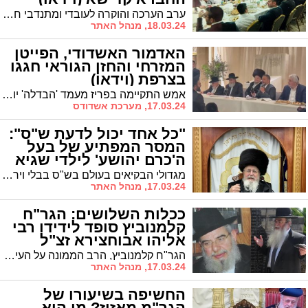
ערב הערכה והוקרה לעובדי ומתנדבי חברה קדישא שע''י המועצה הדתית. הרב עובדיה דהן קצר שבחים על ניהול מוצלח מהשר הרב מלכיאלי וממנכ"ל המשרד הרב אבידן. השר מלכיאלי: המועצה הדתית באשדוד - מהיחידים שקיבלה צל"ש
18.03.24, מנהל האתר
האדמור האשדודי, הפייטן
המזרחי והחזן הגוראי חגגו
בצרפת (וידאו)
אמש התקיימה בפריז מעמד 'הבדלה' יוצא דופן בה השתתף האדמו"ר רבי יקותיאל אבוחצירא שליט"א. הנעימו בשירתם: הפייטן הנודע משה לוק והחזן יצחק מאיר הלפגוט. צפו
17.03.24, מערכת אשדודס
"כל אחד יכול לדעת ש"ס":
המסר המפתיע של בעל
ה'כרם יהושע' לילדי שגיא
ויעקב
מגדולי הבקיאים בעולם בש"ס בבלי וירושלמי: בעל ה"כרם יהושע" במרכז לצעירים "ילדי שגיא ויעקב" * הבטחת הגר"י כהן: "כמעט כל אחד מסוגל להגיע לזה, והעיקר הוא שיהיה לו רצון"
17.03.24, מנהל האתר
ככלות השלושים: הגר"ח
קלמנוביץ סופד לידידו רבי
אליהו אבוחצירא זצ"ל
הגר"ח קלמנוביץ, הרב הממונה על העירובין, נפרד בטור כואב מידידו בנש"ק הרב אליהו אבוחצירא זצ"ל: "מנקיי הדעת שבעירנו"
17.03.24, מנהל האתר
החשיפה בשיעורו של
הגר"מ מאזוז? מי הוא