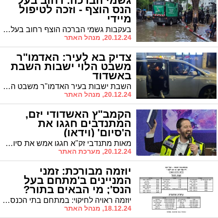
גשמי הברכה: רחוב בעל
הנס הוצף - וזכה לטיפול
מיידי
בעקבות גשמי הברכה הוצף רחוב בעל הנס והמים עלו ברחוב. יו"ר המינהלת הרב ליבוביץ שינע צוות עירוני למקום והרחוב נוקז תוך דקות. צפו
20.12.24, מנהל האתר
צדיק בא לעיר: האדמו"ר
משבט הלוי ישבות השבת
באשדוד
השבת ישבות בעיר האדמו"ר משבט הלוי שליט"א. היכן יתקיימו התפילות?
20.12.24, מנהל האתר
הקמב"ץ האשדודי יזם,
המתנדבים חגגו את
ה'סיום' (וידאו)
מאות מתנדבי זק"א חגגו אמש את סיום מסכת בבא בתרא במעמד מרגש במרלוג הארגון. היוזמה המיוחדת שיצאה לדרך אחרי טבח שמחת תורה תופסת תאוצה ומאות ממתנדבי זק"א הצטרפו ללימוד המסכת הארוכה ביותר בש"ס
20.12.24, מערכת האתר
יוזמה מבורכת: זמני
המניינים ב'מתחם בעל
הנס'; מי הבאים בתור?
יוזמה ראויה לחיקוי: במתחם בתי הכנסת שברח' בעל הנס הפיקו מדריך מרוכז של שעות התפילה בכל בתי הכנסת. נקווה שהיוזמה רק תתרחב
18.12.24, מנהל האתר