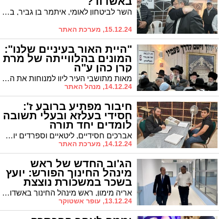
באשדוד?
השר לביטחון לאומי, איתמר בן גביר, ביקר אמש בעיר כדי לנחם את משפחת כהן היושבת שבעה על בנם, רב"ט עומרי כהן הי"ד שנפל במהלך הקרבות ברצועת עזה
15.12.24, מערכת האתר
"היית האור בעיניים שלנו":
המונים בהלווייתה של מרת
קרן כהן ע"ה
מאות מתושבי העיר ליוו למנוחות את האשה הצעירה מרת קרן כהן ע"ה למנוחת עולמים. בעלה שלומי זעק מקירות ליבו: "נשארנו עם ריקנות, געגועים ותחושת החמצה עם השנים הקצרות שלך בעולם". רבי מאיר אבוחצירא ספד לה: "תהי מליצת יושר"
14.12.24, מנהל האתר
חיבור מפתיע ברובע ז':
חסידי בעלזא ובעלי תשובה
לומדים יחד תורה
אברכים חסידיים, ליטאיים וספרדים יושבים ללימוד משותף עם בעלי תשובה מכל הגילאים בבית הכנסת 'חסד לאביעד' שבמרכז רובע ז'. "זה מחזה מרגש לראות את החיבור הטבעי שנוצר כאן", מספר אחד המשתתפים
14.12.24, מערכת האתר
הג'וב החדש של ראש
מינהל החינוך הפורש: יועץ
בשכר במשכורת נוצצת
אריה מימון, ראש מינהל החינוך באשדוד, צפוי לפרוש מתפקידו ולהתמנות ליועץ מיוחד לענייני חינוך בעיר - בשכר שעשוי להגיע לעשרות אלפי שקלים בחודש. כך עולה ממכרז שפרסמה החברה העירונית לתרבות הפנאי
13.12.24, עופר אשטוקר