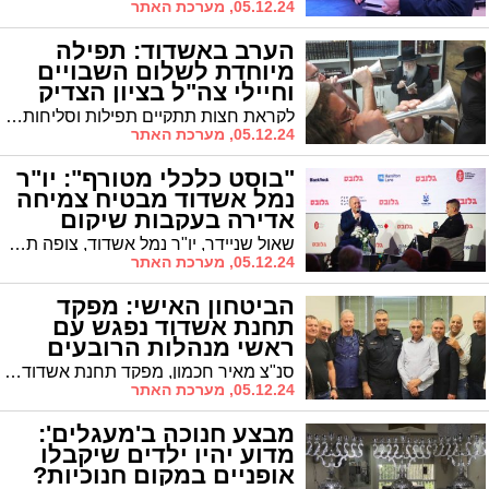
05.12.24, מערכת האתר
הערב באשדוד: תפילה
מיוחדת לשלום השבויים
וחיילי צה"ל בציון הצדיק
לקראת חצות תתקיים תפילות וסליחות לישועת והצלת עם ישראל באוהל ציונו של הרה"צ רבי משה אהרון פינטו זצ"ל במעמד הרב הראשי הגה"צ רבי חיים שמעון פינטו שליט"א
05.12.24, מערכת האתר
"בוסט כלכלי מטורף": יו"ר
נמל אשדוד מבטיח צמיחה
אדירה בעקבות שיקום
הדרום והצפון
שאול שניידר, יו"ר נמל אשדוד, צופה תנופה כלכלית משמעותית בעקבות המלחמה. "תהיה פה צמיחה אדירה, אין לי ספק בכלל. צמיחה שנובעת גם מהמלחמה, בנייה מחדש של הדרום והצפון. יהיה 'בוסט' כלכלי מטורף," אמר היום שניידר בוועידת ישראל לעסקים.
05.12.24, מערכת האתר
הביטחון האישי: מפקד
תחנת אשדוד נפגש עם
ראשי מנהלות הרובעים
סנ"צ מאיר חכמון, מפקד תחנת אשדוד, הציג היום בפני ראשי מנהלות הרובעים בעיר את הישגי המשטרה במאבק בפשיעה ואת תוכניות האכיפה לשנה הקרובה. סוכם על הידוק שיתוף הפעולה בין המשטרה למנהלות הרובעים במיוחד בכל הנוגע למטרדי תנועה וונדליזם
05.12.24, מערכת האתר
מבצע חנוכה ב'מעגלים':
מדוע יהיו ילדים שיקבלו
אופניים במקום חנוכיות?