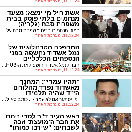
11.12.24, מערכת האתר
אשת חיל מי ימצא: מצעד
מנחמים בלתי פוסק בבית
משפחת סבח (גלריה)
המוני מנחמים בבית משפחת סבח על פטירת אימם הצדקנית מרת סימי סבח ע"ה | אגרות תנחומים מגדולי תורה ובראשם מבעל ה"ברכת יצחק" הגר"י אברג'ל והאדמו"ר הגרד"ח פינטו נשיא ממלכת התורה "אורות חיים ומשה" | היום (ד') תתקיים עצרת שבעה רבתי בבית הכנסת ברובע ט'
11.12.24, מערכת האתר
המהפכה הטכנולוגית של
נמל אשדוד נחשפה בפני
הנספחים הכלכליים
ממדינות העולם
חברת נמל אשדוד חושפת את ה-HUB הטכנולוגי הימי בתחום שרשרת האספקה בפני נספחים כלכליים של 40 מדינות מרחבי העולם. יו"ר דירקטוריון נמל אשדוד: "הזדמנות נוספת לייצר שינוי בתעשייה המסורתית ולהפוך לנמל חדשני עם פתרונות פורצי דרך אשר מהווה דוגמא לנמלים בעולם"
11.12.24, מערכת האתר
"תהיו עמרי": המחנך
מאשדוד נפרד מהלוחם
הי"ד שהיה תלמידו
"מי יסתער אם לא עמרי?", כותב סא"ל (במיל') מעוז שוורץ בפוסט מרגש לזכר תלמידו, סמל עמרי כהן הי"ד, שנפל בקרב עם מחבלים במרחב ג'באליה. "תלמידים אהובים, תלמדו מעמרי. ברדקיסטים? בסדר. אבל עם מידות. פשוט תהיו עמרי"
11.12.24, מערכת האתר
ראש העיר ד"ר לסרי ניחם
את חבר ה'מועצת' וזכה
לשבחים: "שירבו כמותו"