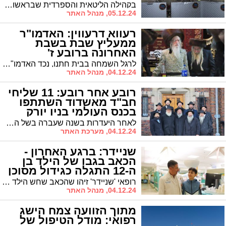
בקהילה הליטאית והספרדית שבראשות הרב שרייבר יצאו במבצע מיוחד לילדים במימון 'מעגלים'. עם זאת, לא כולם יזכו בחנוכיות. מה הסיבה?
05.12.24, מנהל האתר
רעווא דרעווין: האדמו"ר
ממעליץ שבת בשבת
האחרונה ברובע ז'
לרגל השמחה בבית חתנו, נכד האדמו"ר מטשארנאביל, התארח האדמו"ר ממעליץ בביהמ"ד טשארנאביל ברובע ז'
04.12.24, מנהל האתר
רובע אחר רובע: 11 שליחי
חב"ד מאשדוד השתתפו
בכנס העולמי בניו יורק
לאחר היעדרות בשנה שעברה בשל המלחמה, חזרה אשדוד בגדול לכנס השלוחים העולמי של חב"ד בניו יורק. משלחת מרשימה של 11 שלוחים מהעיר, בראשות השליח הראשי הרב גודמן ורב רובע י"א הרב לאופר, לקחה חלק באירוע המאחד אלפי שליחים מרחבי העולם
04.12.24, מערכת האתר
שניידר: ברגע האחרון -
הכאב בגבו של הילד בן
ה-12 התגלה כגידול מסוכן
רופאי 'שניידר' זיהו שהכאב שחש הילד בגבו מקורו בגידול מסוכן שעשוי להביא לשיתוק. הניתוח הציל את חייו והילד בן ה12 חזר לרכב על האופניים
04.12.24, מנהל האתר
מתוך הזוועה צמח הישג
רפואי: מודל הטיפול של