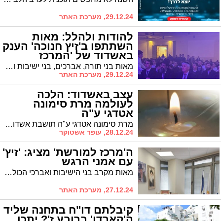
29.12.24, מערכת האתר
להודות ולהלל: מאות
השתתפו ב'זיץ חנוכה' הענק
באשדוד של 'המרכז
למורשת' (וידאו)
מאות בני תורה, אברכים, בני ישיבות ושוחרי המוזיקה החסידית באשדוד השתתפו הערב ב'זיץ חנוכה' ענק שהופק במיוחד לרגל חג החנוכה ביוזמת "המרכז למורשת" בראשות מ"מ ראש העיר ר' אבי אמסלם
29.12.24, מערכת האתר
עצב באשדוד: הלכה
לעולמה מרת סימונה
אטדגי ע"ה
מרת סימונה אטדגי ע"ה תושבת אשדוד שהקדישה את חייה לעזרה לזולת, נפטרה בערב שבת בגיל 74. הלווייתה מתקיימת הערב באולם ההספדים החדש בבית העלמין באשדוד.
28.12.24, עופר אשטוקר
ה'מרכז למורשת' מציג: 'זיץ'
עם אמני הרגש
מאות מקרב בני הישיבות ואברכי הכוללים יתכנסו במוצאי השבת הקרובה, שבת חנוכה, לאירוע ה'זיץ' שארגן 'איגוד בני הישיבות' שע"י 'המרכז למורשת' בראשות ממ"ק ראש העיר ר' אבי אמסלם
27.12.24, מערכת האתר
קיבלתם דו"ח בתחנה שליד
ה'קארדו' ברובע ז'? יתכן