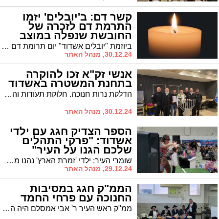
קשר דם: ב'יובלים' יזמו
התרמת דם לזכרה של
החובשת שנפלה במוצב
נחל עוז
ביוזמת "יובלים אשדוד" יום תרומת דם לזכרה של שיר ביטון הי"ד אשר נרצחה במוצב נחל עוז ב- 7/10
30.12.24, מנהל האתר
אנשי זק"א זכו להוקרה
בתחנת המשטרה באשדוד
הדלקת נרות חנוכה, חלוקת תעודות והענקת דרגות למתנדבי זק"א בתחנת משטרת אשדוד
30.12.24, מנהל האתר
הספר הצדיק חגג עם ילדי
אשדוד: "פרקי התהלים
שלכם הגנו על העיר"
שומרי העיר: ילדי 'זמרת הארץ' נהנו ממסיבת חנוכה מושקעת מליאה בהפתעות
29.12.24, מנהל האתר
הממ"ק חגג במסיבות
החנוכה עם פרחי החמד
ממ"ק ראש העיר ר' אבי אמסלם היה היום אורח הכבוד באירועי ת"ת אורות התורה ות"ת מורשה באשדוד. "התרגשתי מאד לראות את הידיעות המדהימות של התלמידים, יישר כח להנהלה וצוות המלמדים היקרים", אמר בנאומו