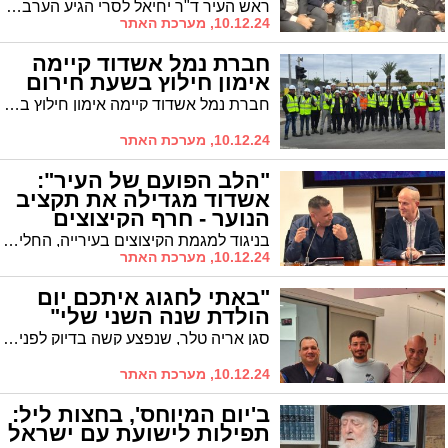
ראש העיר ד"ר יחיאל לסרי הגיע הערב לניחום אבלים הערב אצל חבר מועצת חכמי התורה מרן רבי שלמה מחפוד שליט"א בבני ברק היושב 'שבעה' על פטירת אחותו הרבנית רינה רצאבי ע"ה. לביקור התלווה חבר מועצת העיר מטעם סיעת ש"ס הרב חיים אמסילי
10.12.24, מערכת האתר
חברת נמל אשדוד קיימה
אימון חילוץ בשעת חירום
חברת נמל אשדוד קיימה אימון חילוץ בשעת חירום. זאת, במסגרת תוכנית ההדרכה הארגונית, במטרה לרענן ולהעמיק את הידע המקצועי של צוות החילוץ בנמל
10.12.24, מערכת האתר
"הלב הפועם של העיר":
אשדוד מגדילה את תקציב
הנוער - חרף הקיצוצים
בניגוד למגמת הקיצוצים בעירייה, החליטה אשדוד להגדיל את תקציב הנוער ב-400 אלף שקלים. ההחלטה התקבלה על רקע קיצוץ רוחבי של 15% בתקציב העירייה והחברות העירוניות.
10.12.24, מערכת האתר
"באתי לחגוג איתכם יום
הולדת שנה השני שלי"
סגן אריה טלר, שנפצע קשה בדיוק לפני שנה במהלך "חרבות ברזל", שב היום לביה"ח הציבורי אסותא אשדוד בדיוק שנה לאחר שפונה אליו. ד״ר זוארץ: ״זכות להילחם על חייהם של אלו שמוכנים להקריב את חייהם עבורנו״
10.12.24, מערכת האתר
ב'יום המיוחס', בחצות ליל:
תפילות לישועת עם ישראל