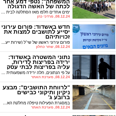
המשפחה": נטפי דמע אחר
לכתה של האשה הדגולה
מרת סימי סבח ע"ה
ימים אחדים חלפו מאז הסתלקה לבית עולמה האשה החשובה מרת סימי סבח ע"ה מרובע ז' באשדוד ובני המשפחה ומכיריה מתקשים לעכל את האבדה. "אמא יקרה, ככה נזכור אותך, את המסירות נפש למען הילדים". עצרת השבעה במעמד רבנים חשובים תתקיים ביום רביעי השבוע
(גלריה)
08.12.24, מרדכי כהן
חדש באשדוד: פורום עירוני
יסייע לתושבים למצות את
זכויותיהם
פורום עירוני ראשון של שי"ל (שירות ייעוץ לאזרח) והיחידה לעיר מקדמת זכויות התכנס השבוע באשדוד, במטרה למקסם את מיצוי הזכויות של תושבי העיר
08.12.24, שחר כחלון
נתוני המשטרה באשדוד:
ירידה בפריצות לדירות,
עליה בפריצות לבתי עסק
על פי הנתונים, חלה ירידה משמעותית בגניבות מרכב, בהתפרצויות לדירות ובגניבות רכב. עם זאת, נרשמה עלייה בהתפרצויות לבתי עסק ומוסדות - 120 מקרים לעומת 86 בשנה שעברה.
08.12.24, מערכת האתר
"לרווחת התושבים": מבצע
ניקיון ותיקוני כבישים
ברובע ג'
במסגרת הפעילות טיפלה מחלקת האחזקה בבורות שנפערו בכבישי הרובע באמצעות משאית ג'ט פאצ'ר המתמחה בתיקוני אספלט חם
08.12.24, מערכת האתר