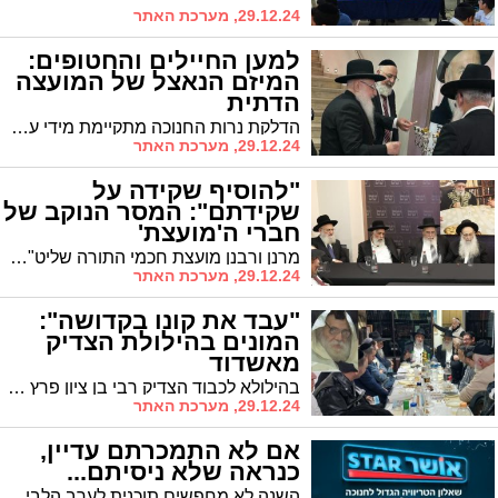
29.12.24, מערכת האתר
למען החיילים והחטופים:
המיזם הנאצל של המועצה
הדתית
הדלקת נרות החנוכה מתקיימת מידי ערב בכניסה למועצה הדתית עם הרב הראשי הגר"ח פינטו, הרבנים ויו"ר המועה"ד הרב דהן. לאחר ההדלקה מקיימים תפילה למען חיילי צה"ל והשבת החטופים
29.12.24, מערכת האתר
"להוסיף שקידה על
שקידתם": המסר הנוקב של
חברי ה'מועצת'
מרנן ורבנן מועצת חכמי התורה שליט"א יצאו במכתב לחיזוק ימי החנוכה: "לנצל את ימי החנוכה לחיזוק בלימוד התורה ותפילה ולנצל את הימים הקדושים לנוכח המשך ההסתה נגד עולם התורה"
29.12.24, מערכת האתר
"עבד את קונו בקדושה":
המונים בהילולת הצדיק
מאשדוד
בהילולא לכבוד הצדיק רבי בן ציון פרץ זצ"ל ציינו את עבודת התפילה שהיה כמונה מרגליות. למרות שהיה תלמיד חכם כיבד רבנים בביטול גמור. הרבנים קראו לציבור ללמוד ולקחת מדרכיו
29.12.24, מערכת האתר
אם לא התמכרתם עדיין,
כנראה שלא ניסיתם...
השנה לא מחפשים תוכנית לערב הלביבות. כל מה שצריך הוא להושיב את כל בני המשפחה סביב חידון הטריוויה של 'אושר עד'. אחרי זה, אל תאמרו שלא הזהרנו אתכם: זה ממכר!