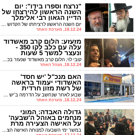
"נרצח וספרו בידו": יום
השנה הראשון להירצחו של
הדיין הגאון רבי אלימלך
וסרמן הי"ד
יום השנה הראשון לרציחתו של הקדוש הדיין הגאון רבי אלימלך וסרמן הי"ד צוין בירושלים במעמד דיינים, רבנים ובני משפחה. בין המשתתפים דיינים ועובדי בית הדין הרבני באשדוד שם המנוח הדיין זצ"ל כיהן כחלק מהרכב בית הדין. דברי זיכרון העלה הגר"ח קלמנוביץ רב מחלקת הנישואין במועצה הדתית
18.12.24, מערכת האתר
מזעזע: הלום קרב מאשדוד
עלה עם כלב לקו 350 -
ונעצר למשך 5 שעות
קובי לוי, הלום קרב מאשדוד שנעזר בכלב עמו עלה לאוטובוס, עבר חוויה משפילה כשעלה לקו 350. "הנהג דיבר לא יפה, השוטרים צחקו" | וגם: קריאה מיוחדת להורים
18.12.24, מנהל האתר
האם מנכ"ל 'יש חסד'
האשדודי יעמוד בראשה
של רשת מזון חרדית
חדשה?
שבוע לאחר שנחשב על הדרמה ב'יש חסד': בעיתון העסקים 'דה מרקר' מדווחים כי מנכ"ל הרשת שהוזמן לשימוע, דני ורדיגר, מנהל מגעים לפתיחת רשת מזון חרדית חדשה שתתחרה עם 'שופרסל'
18.12.24, מערכת האתר
גדולה האבדה: המוני
מנחמים באוהל ה'שבעה'
על האישה הצעירה מרת
קרן כהן ע"ה
במשך ימי השבעה למנוחה האישה הצעירה הגב' קרן כהן ע"ה, זרם המנחמים הרבים לא פוסק ורבים מגיעים לאוהל המשפחה בביתם ברובע ט' בעיר, לנחם את בעלה שלומי כהן סמנכ"ל יובלים ומקורבו של עו"ד גבי כנפו ממ"ק ראש העיר ואת המשפחה