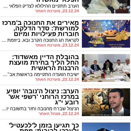
הערב תתקיים ההילולא לצדיק הפלאי רבי בן ציון פרץ זצ"ל מעמודי התפילה והיראה בעירנו # יהיה ניתן להשיג את ספרו 'בני ציון' עם הספר 'עמוד האש' על הנהגותיו בקודש # סיפורים מרתקים על חייו הגדולים
23.12.24, מערכת האתר
מאירים את החנוכה ב'מרכז
למורשת': סדר הדלקה,
חוברות פעילויות ומיזם
לימוד לילדים
לקראת חג החנוכה הקרב ובא, ביוזמת "המרכז למורשת" בראשות מ"מ ראש העיר ר' אבי אמסלם, חולקו הערב בתיבות הדואר ברחבי העיר אלפי עותקים של חוברות מהודרות עם הדלקת נרות חנוכה, פיוטי החג ומזמורים הנאמרים בשעת ההדלקה
23.12.24, מערכת האתר
בהובלת הדיין מאשדוד:
החל הליך בחירת מועצת
הרבנות הראשית
ישיבת הוועדה התקיימה בראשות אב"ד אשדוד הרב משה אמסלם • נדונו הליכי הבחירות והנושאים העומדים על הפרק
22.12.24, מערכת האתר
הערב: ניצול ה'נובה' יופיע
במרכז הרוחני 'רשפי אש'
רובע י"ג
הניצול שברח מהנובה וחזר בתשובה יופיע היום בביה"כ 'רשפי אש' ויספר את סיפורו המפעים
22.12.24, מנהל האתר
כך תגיעו בזמן ל'לכעטיל'
ולערבי לביבות: מפת