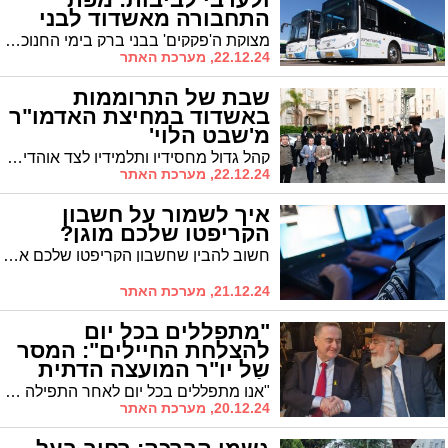
התחבורה מאשדוד לבני
ברק בימי החנוכה
מצוקת ה'פקקים' בבני ברק בימי החנוכה מוכרת לכל, כשהדבר משליך על זמן הנסיעה מבני ברק לאשדוד שהגיע בשנה שעברה עד ל-4 שעות (!) • לאור זאת, הוחלט השנה להחיל את שדרוג נוהלי ערבי ומוצאי חגים גם על ימי החנוכה ובכך ייחסך לנוסעים זמן יקר • כל הפרטים על השינויים החדשים
22.12.24, מערכת האתר
שבת של התרוממות
באשדוד במחיצת האדמו"ר
מ'שבט הלוי'
קהל גדול מחסידיו ותלמידיו לצד אוהדים רבים מרחבי העיר התאספו סביב שולחנו הטהור, שם נשמעו דברי תורה והתחזקות לקראת החנוכה מפי קודשו.
22.12.24, מערכת האתר
איך לשמור על חשבון
הקריפטו שלכם מוגן?
חשוב להבין שחשבון הקריפטו שלכם אינו שונה מחשבון בנק – הוא מטרה אטרקטיבית עבור תוקפים
21.12.24, מערכת האתר
"מתפללים בכל יום
להצלחת החיילים": המסר
של יו"ר המועצה הדתית
לשר הביטחון
"אנו מתפללים בכל יום לאחר התפילה להצלחת חיילי צה"ל", אמר הרב דהן לשר, "ומייחלים לשובם המהיר של החטופים לביתם לחיים טובים ולשלום".
20.12.24, מערכת האתר