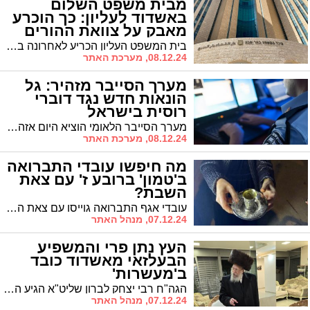
מבית משפט השלום
באשדוד לעליון: כך הוכרע
מאבק על צוואת ההורים
בית המשפט העליון הכריע לאחרונה בסכסוך ירושה סבוך שהחל בבית משפט השלום באשדוד, בו התעוררה מחלוקת בין ארבעת ילדיו של זוג בעקבות שינוי צוואה שערך האב לאחר פטירת אשתו
08.12.24, מערכת האתר
מערך הסייבר מזהיר: גל
הונאות חדש נגד דוברי
רוסית בישראל
מערך הסייבר הלאומי הוציא היום אזהרה לציבור דוברי הרוסית בישראל מפני גל הונאות חדש, במסגרתו מנסים נוכלים להשתלט מרחוק על טלפונים חכמים ולגשת לחשבונות בנק.
08.12.24, מערכת האתר
מה חיפשו עובדי התברואה
ב'טמון' ברובע ז' עם צאת
השבת?
עובדי אגף התברואה גוייסו עם צאת השבת למשימה בלתי שגרתית: איתור גביע ה'מים אחרונים' והטבעות שהושלכו לפח יחד עם מפת השולחן
07.12.24, מנהל האתר
העץ נתן פרי והמשפיע
הבעלזאי מאשדוד כובד
ב'מעשרות'
הגה"ח רבי יצחק לברון שליט"א הגיע הערב לקיים מצוות הפרשת תרו"מ בבית הנגיד החסידי ר' חיים ימפל
07.12.24, מנהל האתר