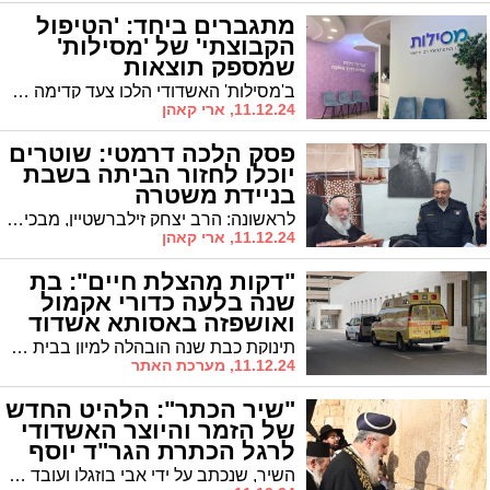
מתגברים ביחד: 'הטיפול
הקבוצתי' של 'מסילות'
שמספק תוצאות
ב'מסילות' האשדודי הלכו צעד קדימה עם הקבוצות הטיפוליות. "כשמתמודדים יחד, השיפור הוא עצום והוא מושג תוך זמן קצר" אומרים ב'מסילות' | למי מיועדת הקבוצה הטיפולית והאם היא מתאימה לכל אחד?
11.12.24, ארי קאהן
פסק הלכה דרמטי: שוטרים
יוכלו לחזור הביתה בשבת
בניידת משטרה
לראשונה: הרב יצחק זילברשטיין, מבכירי הפוסקים בישראל, מתיר לשוטרים לנסוע בניידת בתום משמרת שבת. הנימוק: הנסיעה הביתה נחשבת להמשך הפעילות המבצעית, שכן השוטר ממשיך לפקח על הביטחון גם בדרכו הביתה
11.12.24, ארי קאהן
"דקות מהצלת חיים": בת
שנה בלעה כדורי אקמול
ואושפזה באסותא אשדוד
תינוקת כבת שנה הובהלה למיון בבית החולים אסותא אשדוד לאחר שבלעה מספר כדורי אקמול במהלך משחק באריזת התרופות. למרות שהוריה הצליחו לשלוף חלק מהכדורים מפיה, היא החלה להקיא ולגלות סימני ישנוניות מספר שעות לאחר מכן
11.12.24, מערכת האתר
"שיר הכתר": הלהיט החדש
של הזמר והיוצר האשדודי
לרגל הכתרת הגר"ד יוסף
(וידאו)
השיר, שנכתב על ידי אבי בוזגלו ועובד על ידי דוד ביתן, מלווה בקליפ המשלב תמונות בלעדיות של הרב בגלימתו החדשה לצד קטעי ארכיון היסטוריים