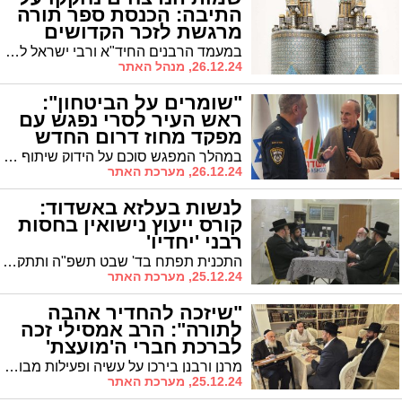
התיבה: הכנסת ספר תורה
מרגשת לזכר הקדושים
הי"ד
במעמד הרבנים החיד"א ורבי ישראל לבית משפחת אברג'ל: הכנסת ספר תורה לזכרו של ר' יורם כהן ז"ל והקדושים הנרצחים בטבח שמחת תורה הי"ד עם חללי חרבות ברזל | באופן יחודי במעשה אומן נחקקו שמותיהם של נרצחי טבח שמחת תורה על תיק ספר התורה*
26.12.24, מנהל האתר
"שומרים על הביטחון":
ראש העיר לסרי נפגש עם
מפקד מחוז דרום החדש
במהלך המפגש סוכם על הידוק שיתוף הפעולה בין מערך הביטחון העירוני למשטרת אשדוד, לצד קידום תוכניות חדשות לחיזוק הביטחון במרחב הציבורי
26.12.24, מערכת האתר
לנשות בעלזא באשדוד:
קורס ייעוץ נישואין בחסות
רבני 'יחדיו'
התכנית תפתח בד' שבט תשפ"ה ותתקיים ב'בית יחדיו' ברחוב רבא 3. במסגרת הקורס יוכשרו המשתתפות בתחום הייעוץ הזוגי והמשפחתי, תוך דגש על שילוב כלים מקצועיים עם ערכי היהדות
25.12.24, מערכת האתר
"שיזכה להחדיר אהבה
לתורה": הרב אמסילי זכה
לברכת חברי ה'מועצת'
מרנן ורבנן בירכו על עשיה ופעילות מבורכת במוסדות החינוך בעיר ובירכו את הרב אמסילי שימשיך תמיד להאיר בעשיה מבורכת. חברי מועצת החכמים שליט"א בירכו את ראש העיר ד"ר לסרי בברכות: "אתה עושה גדולות ונצורות למען התורה, אשרך"
25.12.24, מערכת האתר