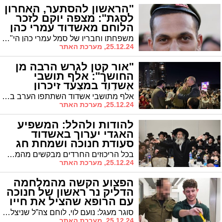
"הראשון להסתער, האחרון
לסגת": מצפה יוקם לזכר
הלוחם מאשדוד עמרי כהן
הי"ד
משפחתו וחבריו של סמל עמרי כהן הי"ד מאשדוד, שנפל בקרב בג'באליה, השיקו מבצע התרמה להקמת מצפה שינציח את סיפור חייו וגבורתו
25.12.24, מערכת האתר
"אור קטן לגרש הרבה מן
החושך": אלף תושבי
אשדוד במצעד זיכרון
לחללי המלחמה
אלף מתושבי אשדוד השתתפו הערב במצעד אור וזיכרון ברובע ט"ו באשדוד, לזכר 48 תושבי העיר שנפלו במלחמה. האירוע הסתיים בהדלקת נר ראשון של חנוכה בחנוכייה מרכזית במעמד ראש העיר ד"ר יחיאל לסרי והרב מנחם עמאר
25.12.24, מערכת האתר
להודות ולהלל: המשפיע
האגדי יערוך באשדוד
סעודת חנוכה ושמחת חג
ברוב עם
בכל הריכוזים החרדים מבקשים מהמשפיע הרה"צ רבי אלימלך בידרמן לבוא להרעיף מאמרותיו ועוז רוחו, אבל לאשדודים יש תמיד עדיפות • כמיטב המסורת גם בחנוכה זה קורה - וביוזמת 'מאוגדים'
25.12.24, מערכת האתר
הפצוע הקשה מהמלחמה
הדליק נר ראשון של חנוכה
עם הרופא שהציל את חייו
סוגר מעגל: נועם לוי, לוחם צה”ל שניצל ממוות במלחמת חרבות ברזל, הדליק נר ראשון של חנוכה עם הרופא שהציל את חייו
25.12.24, מערכת האתר