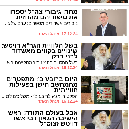
17.12.24, מערכת האתר
מחר: גיבורי צה"ל יספרו
את סיפוריהם מהחזית
גיבורים אשדודים מספרים: ערב של גבורה והשראה באשדוד לרגל יום ההוקרה לפצועי מערכות ישראל
17.12.24, מנהל האתר
בשל הלוויית הגר"א דויטש:
שינויים בקווים מאשדוד
לבני ברק
בשל ההלוויה ההמונית המתקיימת בשעה זו שונו מסלולי קווי 350 351 355 356 לבני ברק. הקווים האמורים נוסעים דרך כהנמן רבי עקיבא לשני הכיוונים לא נכנסים לרחוב חזון איש עזרא ונחמיה
16.12.24, מנהל האתר
היום ברובע ב': מתפטרים
מהמחשב הישן בפעילות
חווייתית
הפקטורי מגיע לרובע ב׳ - משליכים למיחזור מחשבים ישנים ופסולת אלקטרונית, ונהנים פעילות חוויתית לכל המשפחה
16.12.24, מנהל האתר
אבל בעולם התורה: ראש
הישיבה הגאון רבי אשר
דויטש זצוק"ל