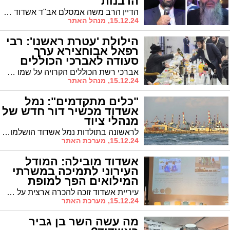
הרבנות
הדיין הרב משה אמסלם אב"ד אשדוד התמנה ליו"ר הוועדה לבחירות למועצת הרבנות. מטעם הממשלה יהיו בוועדה יהיו שתי נציגות הגב' חיה דהן והגב' מיכל שמש. שני נציגים נוספים מטעם מועצת הרבנות לא נדרשים לאישור הממשלה
15.12.24, מנהל האתר
הילולת 'עטרת ראשנו': רבי
רפאל אבוחצירא ערך
סעודה לאברכי הכוללים
במירון
אברכי רשת הכוללים הקרויה על שמו של 'עטרת ראשנו' רבי דוד אבוחצירא הי"ד התכנסו היום לסעודה במירון יחד עם האדמו"ר רבי רפאל אבוחצירא שליט"א
15.12.24, מנהל האתר
"כלים מתקדמים": נמל
אשדוד מכשיר דור חדש של
מנהלי ציוד
לראשונה בתולדות נמל אשדוד הושלמו בהצלחה שני מחזורים של קורס 'מנע ציוד' - תוכנית הכשרה ייחודית למנהלי העבודה במחלקת הציוד.
15.12.24, מערכת האתר
אשדוד מובילה: המודל
העירוני לתמיכה במשרתי
המילואים הפך למופת
ארצי
עיריית אשדוד זוכה להכרה ארצית על תוכנית "המרחב השמיני" - מודל חדשני לתמיכה במשרתי המילואים, אנשי הקבע ומשפחותיהם. התוכנית הוצגה בכנס ארצי במודיעין, במעמד בכירי צה"ל והשלטון המקומי
15.12.24, מערכת האתר
מה עשה השר בן גביר