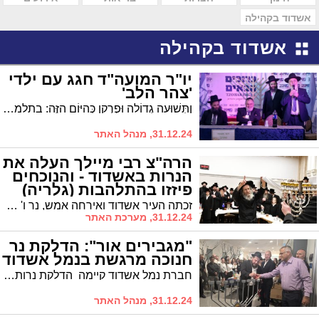
אשדוד בקהילה
אשדוד בקהילה
יו"ר המועה"ד חגג עם ילדי
'צהר הלב'
ןתְּשׁוּעָה גְדוֹלָה וּפֻרְקָן כְּהַיּוֹם הַזֶּה: בתלמוד תורה וישיבה של "צהר הלב" ערכו מסיבת חנוכה עם הרב עובדיה דהן יו"ר המועצה הדתית שהביא לילדים את ברכתו הנרגשת של המרא דאתרא הגר"ח פינטו שליט"א
31.12.24, מנהל האתר
הרה"צ רבי מיילך העלה את
הנרות באשדוד - והנוכחים
פיזזו בהתלהבות (גלריה)
זכתה העיר אשדוד ואירחה אמש, נר ו' דחנוכה, את הרה"צ רבי אלימלך בידרמן שליט"א שהלהיב את ציבור הנוכחים ונשא מדיברותיו בענייני אמונה וביטחון
31.12.24, מערכת האתר
"מגבירים אור": הדלקת נר
חנוכה מרגשת בנמל אשדוד
חברת נמל אשדוד קיימה הדלקת נרות של חנוכה בהשתתפות נציגי חב"ד, חברי ההנהלה, נציגי הוועדים והעובדים
31.12.24, מנהל האתר