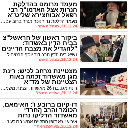
מעמד מרומם בהדלקת
הנרות אצל האדמו"ר רבי
רפאל אבוחצירא שליט"א
מעמד הדלקת נר חנוכה נערך ברוב עם בבית המדרש משכיל לדוד
31.12.24, מנהל האתר
ביקור ראשון של הראשל"צ
בבית הדין באשדוד:
"להגדיל את מצבת הדיינים
בעיר"
נשיא בית הדין הרב דוד יוסף הבטיח לסייע בזירוז מינוי דיינים חדשים להקל על העומס וכן לקדם מבנה מתאים ומכובד לבית הדין | שיבח את עבודתם המסורה של הדיינים וצוות עובדי בית הדין בשירות לאזרח
31.12.24, מנהל האתר
מצטיינת מרחב לכיש: רינת
מגן מאשדוד זכתה באות
הצטיינות של מד"א
רינת מגן, בת 26 מאשדוד, קצינת משמרת ומרכזת תחום ההדרכה והבקרה במוקד לכיש של מגן דוד אדום, זכתה בתואר העובדת המצטיינת במסגרת טקס ההצטיינות השנתי של מד"א בשיתוף ידיעות אחרונות
31.12.24, אלדה נתנאל
דו-קיום ברובע ו': האימאם,
הכומר והרב החרדי
מאשדוד הדליקו נרות
חנוכה (וידאו)
אירוע יוצא דופן התקיים אמש ברובע ו' אשדוד, כאשר מנהיגי דתות שונים - אימאם מוסלמי, שייח דרוזי, מנהיג בדואי, רב יהודי וכומר נוצרי - התכנסו יחד להדלקת נרות חנוכה. "חנוכה נושא משמעות אוניברסלית החורגת מעבר לגבולות הדת היהודית", הדגישו המארחים
30.12.24, מערכת האתר