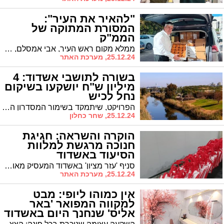
"להאיר את העיר":
המסורת המתוקה של
הממ"ק
ממלא מקום ראש העיר, אבי אמסלם, חילק היום אלפי סופגניות לילדי מוסדות החינוך בעיר, בהמשך למפעל החסד שייסדה אמו המנוחה, הגב' רחמה אמסלם ע"ה, לפני עשרות שנים
25.12.24, מערכת האתר
בשורה לתושבי אשדוד: 4
מיליון ש"ח יושקעו בשיקום
נחל לכיש
הפרויקט, שיתמקד בשימור המסדרון האקולוגי החשוב המחבר בין שמורות טבע ובתי גידול חוליים מצפון ומדרום לעיר, הוא חלק ממיזם רחב היקף של הקרן לשמירה על שטחים פתוחים
25.12.24, שחר כחלון
הוקרה והשראה: חגיגת
חנוכה מרגשת למלוות
הסיעוד באשדוד
סניף 'עזר מציון' באשדוד המעסיק מאות מלוות סיעוד, קיים מסיבת חנוכה מיוחדת עבור המלוות המסורות המהוות עמוד שדרה משמעותי בטיפול בבני הדור המבוגר
25.12.24, מערכת האתר
אין כמוהו ליופי: מבט
למקווה המפואר 'באר
אליס' שנחנך היום באשדוד