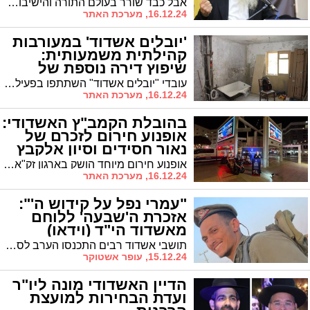
אבל כבד שורר בעולם התורה והישיבות עם היוודע הבשורה הקשה על הסתלקותו לשמי רום של ראש הישיבה הגאון הגדול רבי אשר הכהן דויטש זצוק"ל, ראש ישיבת פוניבז' ומנהיג 'בני תורה' של הפלג הירושלמי והוא בן 79. מסע ההלוויה יצא הערב בשעה 20:00 מישיבת פוניבז' בבני ברק
16.12.24, מערכת האתר
'יובלים אשדוד' במעורבות
קהילתית משמעותית:
שיפוץ דירה נוספת של
דיירי "אקים אשדוד"
עובדי "יובלים אשדוד" השתתפו בפעילות התנדבותית לשיפוץ דירת מגורים וטיפוח החצר של דיירי "אקים אשדוד", ברחוב רוגוזין מטרה לשפר את איכות החיים של הדיירים.
16.12.24, מערכת האתר
בהובלת הקמב"ץ האשדודי:
אופנוע חירום לזכרם של
נאור חסידים וסיון אלקבץ
הי"ד (וידאו)
אופנוע חירום מיוחד הושק בארגון זק"א לזכרם של נאור חסידים וסיון אלקבץ הי"ד, שנרצחו באכזריות על ידי מחבלי חמאס במתחם הצעירים בכפר עזה בשמחת תורה.
16.12.24, מערכת האתר
"עמרי נפל על קידוש ה'":
אזכרת ה'שבעה' ללוחם
מאשדוד הי"ד (וידאו)
תושבי אשדוד רבים התכנסו הערב לסעודת מצווה לזכרו של סמל עמרי כהן הי"ד, לוחם גבעתי שנפל בקרב בג'באליה לפני שבוע. "הגבורה שלו תיזכר לנצח, השמחה שלו ממשיכה לפעם בלבבות", ספדו הנואמים
15.12.24, עופר אשטוקר
הדיין האשדודי מונה ליו"ר
ועדת הבחירות למועצת