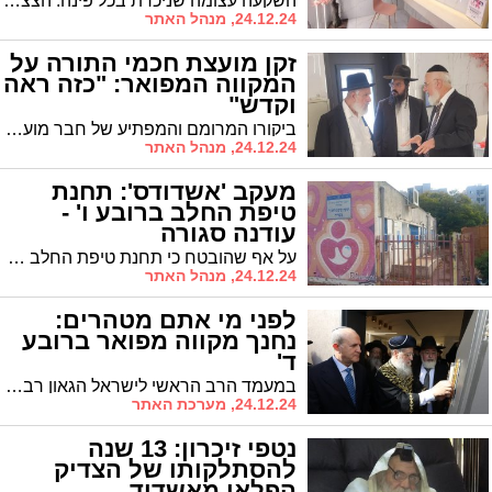
השקעה עצומה שניכרת בכל פינה: הצצה למקוה המפואר "באר אליס" שהוקם ושופץ ע"י המועצה הדתית
24.12.24, מנהל האתר
זקן מועצת חכמי התורה על
המקווה המפואר: "כזה ראה
וקדש"
ביקורו המרומם והמפתיע של חבר מועצת חכמי התורה מרן הגה"צ רבי שלמה מחפוד בחנוכת מקוה טהרה שע"י המועצה הדתית*
24.12.24, מנהל האתר
מעקב 'אשדודס': תחנת
טיפת החלב ברובע ו' -
עודנה סגורה
על אף שהובטח כי תחנת טיפת החלב ברובע ו' תשופץ עד לסוף השנה האזרחית, מתברר כי הבטחות לחוד ומעשים לחוד: התחנה עומדת בשיממונה וטרם החלו בה כלל בעבודות השיפוץ
24.12.24, מנהל האתר
לפני מי אתם מטהרים:
נחנך מקווה מפואר ברובע
ד'
במעמד הרב הראשי לישראל הגאון רבי דוד יוסף נחנך מקווה מפואר ברובע ד'. הרב עובדיה דהן יו"ר המועצה הדתית קצר שבחים במעמד חנוכת ושיפוץ מקוה "בית אליס" והכריז על הנחת אבן הפינה למקוה ברובע יז'. שר הדתות הרב מלכיאלי התפעל מהיופי וההדר ואמר שאשדוד הינה לדוגמא במקוואות טהרה. ברכת המרא דאתרא הגר"ח פינטו הובאה לכבוד המעמד
24.12.24, מערכת האתר
נטפי זיכרון: 13 שנה
להסתלקותו של הצדיק
הפלאי מאשדוד