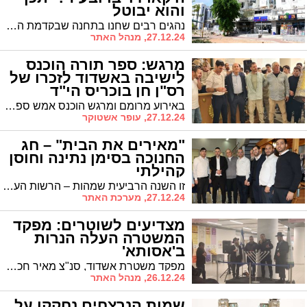
והוא יבוטל
נהגים רבים שחנו בתחנה שבקדמת השטיבלך והמרכז המסחרי 'קארדו' זכו לקנסות. בזכות הרב שור האכיפה במקום תבוטל
27.12.24, מנהל האתר
מרגש: ספר תורה הוכנס
לישיבה באשדוד לזכרו של
רס"ן חן בוכריס הי"ד
באירוע מרומם ומרגש הוכנס אמש ספר תורה לזכרו של רס"ן חן בוכריס הי"ד לבית הכנסת בישיבת 'אמית יגל' באשדוד. הישיבה, שרק לפני שבועיים איבדה את בוגר הישיבה סמל עמרי כהן הי"ד, התמלאה בשמחה גדולה עם הכנסת ספר התורה לזכרו של הלוחם
27.12.24, עופר אשטוקר
"מאירים את הבית" – חג
החנוכה בסימן נתינה וחוסן
קהילתי
זו השנה הרביעית שמהות – הרשות העירונית לחוסן וביטחון קהילתי באשדוד, מובילה את מיזם "מחזירים לקהילה" ומחלקת מאות ערכות משחקים למשפחות חד-הוריות תושבי העיר
27.12.24, מערכת האתר
מצדיעים לשוטרים: מפקד
המשטרה העלה הנרות
ב'אסותא'
מפקד משטרת אשדוד, סנ"צ מאיר חכמון, כובד בהדלקת הנרות בביה"ח אסותא
26.12.24, מנהל האתר
שמות הנרצחים נחקקו על