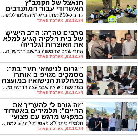
הנאצל של הקמב"ץ
האשדודי עבור המתנדבים
קרוב ל-600 מתנדבי זק"א החליטו ללמוד מידי יום את הדף היומי מאז הטבח הנורא בשבת שמחת תורה • בשיתוף פעולה עם ממלכת התורה האמריקנית "ארטסקרול" מאות שסי"ם מהדורת "שוטינשטיין" הוענקו במתנה למתנדבים • כך זה קרה
03.12.24, מערכת האתר
מרבים טהרה: הרב הישיש
של בית חלקיה הגיע למלא
את האוצרות (גלריה)
אחרי שנים שהמקווה ביישוב התיישן, השבוע נערך טקס מילוי האוצרות, כאשר הגאון רבי דוד הלוי פולק שליט"א רבה הישיש של בית חלקיה, הוציא בעצמו את הפקק שמילא את האוצרות במי טהרה
03.12.24, מערכת האתר
"יגרום לנישואי תערובת":
מסמכים מזויפים אותרו
במחלקת הנישואין במועצה
הדתית באשדוד
במחלקת נישואין שבמועצה הדתית מזהירים על כתובה ואישורי יהדות מזוייפים. קיים חשש חמור של אונאה ותרמית העלול לגרום לנישואי תערובת. המרא דאתרא הגר"ח פינטו: "מחזק את ידיו של רב המחלקה הגר"ח קלמנוביץ על עבודה מסורה, מקצועית ואחראית"
02.12.24, מערכת האתר
"זה גורם לי להעריך את
החיים": תלמידים באשדוד
במפגש מרגש עם פצועי
המלחמה
תלמידי כיתה י"א מאמי"ת י' הגיעו למחלקת השיקום בתל השומר, שם שמעו מהלוחמים הפצועים על קרבות המלחמה והשיקום; "חזרנו עם מוטיבציה גבוהה לשירות משמעותי"
02.12.24, מערכת האתר