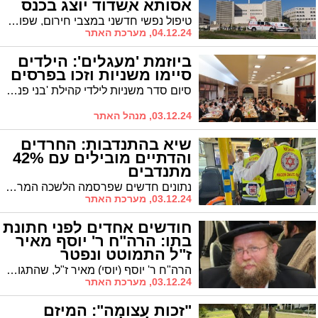
אסותא אשדוד יוצג בכנס
באוסטרליה
טיפול נפשי חדשני במצבי חירום, שפותח בבית החולים אסותא אשדוד בעקבות אירועי 7 באוקטובר, נבחר לייצג את ישראל בכנס בינלאומי באוסטרליה
04.12.24, מערכת האתר
ביוזמת 'מעגלים': הילדים
סיימו משניות וזכו בפרסים
סיום סדר משניות לילדי קהילת 'בני פנחס' שסיימו סדר מועד זו הפעם השניה
03.12.24, מנהל האתר
שיא בהתנדבות: החרדים
והדתיים מובילים עם 42%
מתנדבים
נתונים חדשים שפרסמה הלשכה המרכזית לסטטיסטיקה חושפים זינוק משמעותי במספר המתנדבים בישראל מאז 7 באוקטובר, כשהציבור החרדי מוביל את שיעורי ההתנדבות בארץ יחד עם הציבור הדתי
03.12.24, מערכת האתר
חודשים אחדים לפני חתונת
בתו: הרה"ח ר' יוסף מאיר
ז"ל התמוטט ונפטר
הרה"ח ר' יוסף (יוסי) מאיר ז"ל, שהתגורר שנים רבות באשדוד והיה מוכר היטב בקהילה החסידית בעיר, נפטר היום באופן פתאומי בביתו בצפת והוא בן 55 בלבד.
03.12.24, מערכת האתר
"זכות עצומה": המיזם