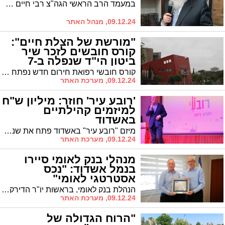
במעמד הרב הראשי הגה"צ רבי חיים שמעון פינטו התקיימו תפילות וסליחות לישועת והצלת עם ישראל באוהל ציונו של הרה"צ רבי משה אהרון פינטו זצ"ל | בדבריו גילה את דברי החתם סופר על מעלתו וסגולתו של יום ד' בכסלו
09.12.24, מנהל האתר
"מורשת של הצלת חיים":
קורס חובשים לזכר שיר
ביטון הי"ד שנפלה ב-7
באוקטובר
קורס חובשי רפואת חירום חדש נפתח בתחנת מד"א באשדוד, המוקדש לזכרה של סמל שיר ביטון הי"ד, שנפלה בקרב בעוטף עזה ב-7 באוקטובר. בין 30 המשתתפים בקורס נמצאים הוריה של שיר, אסף ואורי ביטון, לצד חברי משפחה נוספים.
09.12.24, מערכת האתר
'רובע עיר' חוזר: מיליון ש"ח
למיזמים קהילתיים
באשדוד
מיזם "רובע עיר" באשדוד פתח את שנתו השלישית עם 30 פרויקטים חברתיים חדשים. המיזם, הגדול מסוגו בישראל, מעניק מימון של מיליון ש"ח ליוזמות תושבים המקדמות את המרחב הקהילתי-חברתי בעיר. חלק מהמיזמים מופעלים על ידי אברכים חסידיים בעיר. ראש העיר לסרי: "דוגמה ייחודית לשיתוף ציבור"
09.12.24, מערכת האתר
מנהלי בנק לאומי סיירו
בנמל אשדוד: "נכס
אסטרטגי לאומי"
הנהלת בנק לאומי, בראשות יו"ר הדירקטוריון ד"ר שמואל בן צבי, הגיעה היום לסיור מקצועי בנמל אשדוד במטרה להדק את הקשרים העסקיים בין שני הגופים.
09.12.24, מערכת האתר
"הרוח הגדולה של