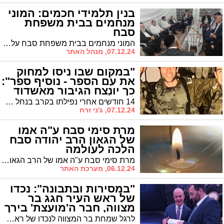
בנין תלמידי חכמים: המוני
מנחמים בבית משפחת
סבח
המוני מנחמים בבית משפחת סבח על פטירת אמם הצדקנית מרת סימי סבח ע"ה. ידיד המשפחה ראש העיר ד"ר יחיאל לסרי הגיע לנחם וסיפר על דמותה האצילית
07.12.24, מנהל האתר
"במקום שבו ניסו למחוק
את עם הספר - נוסיף ספר":
כך יונצח הגיבור מאשדוד
שנפל ב-7/10
14 חודשים אחרי נפילתו בקרב בנחל עוז, אחיו של של מפקד מגלן מאשדוד רס"ן חן בוכריס הי"ד מספר על ההחלטה להנציח את זכרו באמצעות ספר תורה שיוכנס לישיבת אמי"ת יגל באשדוד
07.12.24, ג'ני זרח
מרת סימי סבח ע"ה אמו
של הגאון הרב יהודה סבח
הלכה לעולמה
מרת סימי סבח ע"ה אמו של הרב הגאון יהודה סבח, הלכה הלילה לעולמה בגיל 89. נכדה, קובי סבח, ספד אחר לכתה: "סבתא הייתה צדקת אמיתית, שתמיד התפללה על עם ישראל. היא הייתה אשת חיל במלוא מובן המילה, אישה יוצאת דופן שהתגוררה ברובע ז' באשדוד"
06.12.24, מערכת האתר
"במסירות ובתבונה": נכדו
של ראש העיר חגג בר
מצווה, חבר ה'מועצת' בירך
נרגשות
לרגל שמחת בר המצווה לנכדו של ראש העיר ד"ר לסרי, שיגר חבר מועצת חכמי התורה של ש"ס הגר"ש מחפוד שליט"א באמצעות חבר המועצה הרב אמסילי איגרת ברכה נרגשת: "תמשיך להנהיג את העיר אשדוד ביד רמה, מתוך בריאות איתנה"