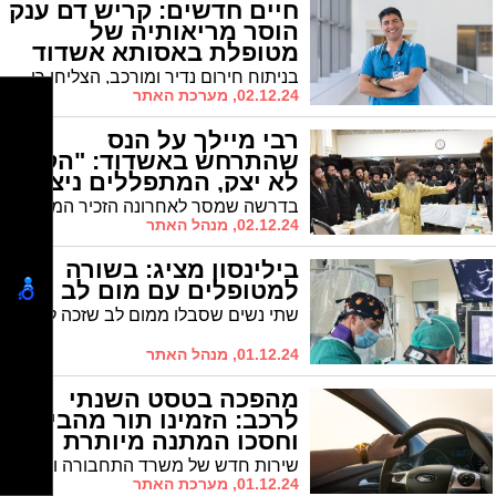
חיים חדשים: קריש דם ענק
הוסר מריאותיה של
מטופלת באסותא אשדוד
(וידאו)
בניתוח חירום נדיר ומורכב, הצליחו רופאי בית החולים להציל את חייה של אישה בת 60 באמצעות טכנולוגיה חדשנית לשאיבת קרישי דם
02.12.24, מערכת האתר
רבי מיילך על הנס
שהתרחש באשדוד: "הקבלן
לא יצק, המתפללים ניצלו"
(וידאו)
בדרשה שמסר לאחרונה הזכיר המשפיע הרה"צ רבי אלימלך בידרמן שליט"א את הנס המופלא שהתרחש בעבר באשדוד: "הקבלן לא יצק בטון, וכך הטיל לא התפוצץ"
02.12.24, מנהל האתר
בילינסון מציג: בשורה
למטופלים עם מום לב נפוץ
שתי נשים שסבלו ממום לב שזכה לשם "טטרלוגיה על שם פלו" עברו השתלה של מסתם לבבי חדש מסוג ״הארמוני״ במכון הצנתורים של בילינסון. זו הפעם הראשונה שבו הושתל מסתם כזה במבוגרים בישראל
01.12.24, מנהל האתר
מהפכה בטסט השנתי
לרכב: הזמינו תור מהבית
וחסכו המתנה מיותרת
שירות חדש של משרד התחבורה ואיגוד מכוני הרישוי יאפשר לנהגים לבצע צ'ק-אין מוקדם לטסט השנתי ולחסוך את ההמתנה הכפולה במכוני הרישוי. המנכ"ל האשדודי של משרד התחבורה משה בן זקן: "המערכת החדשה תאפשר למכוני הרישוי לנהל את העומסים בצורה מיטבית ולקצר את זמני ההמתנה"
01.12.24, מערכת האתר