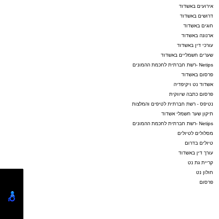
אירועים באשדוד
דרושים באשדוד
חוגים באשדוד
ארנונה באשדוד
עורכי דין באשדוד
שערים חשמליים באשדוד
Netips -רשת חברתית לחכמת ההמונים
פרסום באשדוד
אשדוד נט ויקיפדיה
פרסום כתבה שיווקית
נטיפס - רשת חברתית לטיפים והמלצות
תיקון שער חשמלי אשדוד
Netips -רשת חברתית לחכמת ההמונים
מסלולים לטיולים
טיולים בדרום
עורך דין באשדוד
קריית גת נט
חולון נט
פרסום