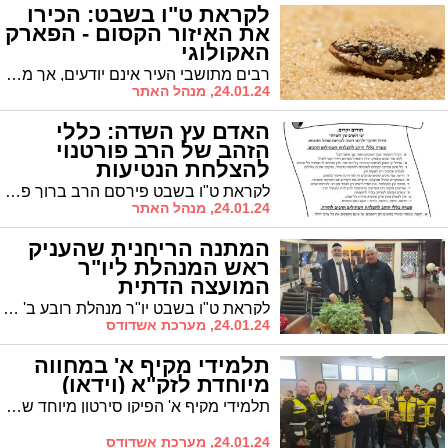
לקראת ט"ו בשבט: הכירו
את האיזור הקסום - הפארק
האקולוגי
רבים מתושבי העיר אינם יודעים, אך ממש לידינו ישנו אתר ששווה ביקור, ואחרי שתכירו תבואו אליו שוב ושוב. הכירו את הפארק האקולוגי
24.01.24, מנהל האתר
האדם עץ השדה: כללי
הזהב של הרב פורטנוי
להצלחת הנטיעות
לקראת ט"ו בשבט פירסם הרב ברוך פורטנוי, רב קהילת 'אהל שמואל' ברובע ד' שורת עצות להצלחת הנטיעות והשתילים - הילדים הרכים. חובת קריאה
24.01.24, מנהל האתר
המתנה הריחנית שהעניק
ראש המנהלת ליו"ר
המועצה הדתית
לקראת ט"ו בשבט יו"ר מנהלת רובע ב' אורי סבח העניק שתילים של מיני בשמים לרב עובדיה דהן יו"ר המועצה הדתית. הרב דהן: פירות המתוקים של האדם זה המעשים הטובים
24.01.24, מערכת אשדודס
תלמידי מקיף א' במחווה
מיוחדת לזק"א (וידאו)
תלמידי מקיף א' הפיקו סירטון מיוחד שבו הם מצדיעים לגיבורי זק"א. צפו
24.01.24, מערכת אשדודס