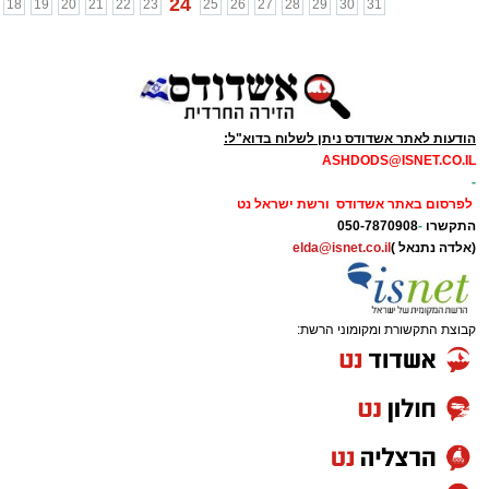
24
18
19
20
21
22
23
25
26
27
28
29
30
31
הודעות לאתר אשדודס ניתן לשלוח בדוא"ל:
ASHDODS@ISNET.CO.IL
-
לפרסום באתר אשדודס ורשת ישראל נט
התקשרו
-
050-7870908
(אלדה נתנאל )
elda@isnet.co.il
קבוצת התקשורת ומקומוני הרשת: