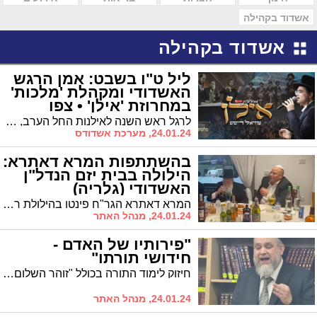
אשדוד בקהילה
אשדוד בקהילה
ליל ט"ו בשבט: אמן הרגש
האשדודי ומקהלת 'מלכות'
במחרוזת 'אילן' • צפו
(וידאו)
לרגל ראש השנה לאילנות החל הערב, מוגשת בפניכם טעימה מרגשת מתוך מחרוזת לייב של שירי 'אילן', אשר בוצעה ע"י אמן הרגש עוזיאל דייטש בליווי מקהלת מלכות בניצוחו של פנחס ביכלר, כשעל הקלידים יוסי אייזן, בעיצומה של ועידת 'נרוממה' שהתקיימה בליל ט"ו בשבט תשפ"ג במרכז האירועים 'אווניו'.
24.01.24, מערכת אשדודס
בהשתתפות המרא דאתרא:
הילולה בבית יזם הנדל"ן
האשדודי (גלריה)
המרא דאתרא הגר"ח פינטו בהילולת רבי יצחק אבוחצירא זצוק"ל אצל אוהב תורה ולומדיה, יזם הנדל"ן קובי טוויזר
24.01.24, מנהל האתר
"פירותיו של האדם -
חידושי תורתו"
חיזוק לימוד התורה בכולל "זוהר השלום" בימי השובבי"ם: הגרי"ר שרבאני ר"י "אהל יוסף" – "אוצרות התורה" תיאר בדבריו את מעלתם של שומרי העיר שהם לומדי התורה * הפירות של האדם אלו חידושי תורה שזוכה לחדש
24.01.24, מנהל האתר