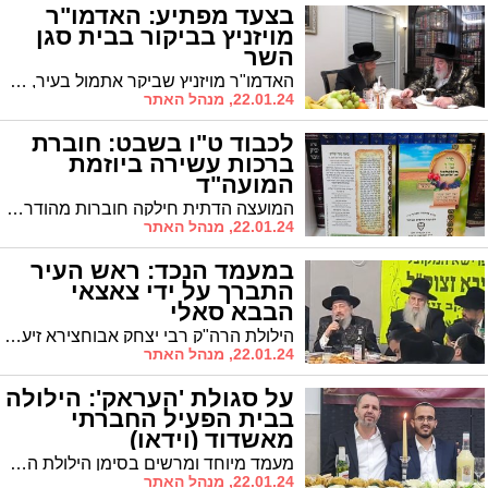
בצעד מפתיע: האדמו"ר
מויזניץ בביקור בבית סגן
השר
האדמו"ר מויזניץ שביקר אתמול בעיר, הפתיע לפתע את סגן השר הרב טסלר כשפנה לבקר בביתו. בביקור נכח גם חבר מועצת העיר הרב שמואל שוק
22.01.24, מנהל האתר
לכבוד ט"ו בשבט: חוברת
ברכות עשירה ביוזמת
המועה"ד
המועצה הדתית חילקה חוברות מהודרות לקראת ט"ו בשבט לבתי כנסת ובתי ספר בעיר. החוברת ערוכה באיכות מיוחדת וצבעונית ובגרפיקה עשירה עם מקורות מהמקרא ומהמדרש לט"ו בשבט
22.01.24, מנהל האתר
במעמד הנכד: ראש העיר
התברך על ידי צאצאי
הבבא סאלי
הילולת הרה"ק רבי יצחק אבוחצירא זיע"א במוסדות "תהילה לדוד". הרבנים בהילולא בירכו את ראש העיר ד"ר לסרי הנמנה על צאצאיו של בעל ההילולא שימשיך במנהיגותו בעירנו בשפע ברכה והצלחה
22.01.24, מנהל האתר
על סגולת 'העראק': הילולה
בבית הפעיל החברתי
מאשדוד (וידאו)
מעמד מיוחד ומרשים בסימן הילולת הצדיק רבי יצחק אבוחצירא זיע"א ולרגל שבת שירה הבעל"ט
22.01.24, מנהל האתר