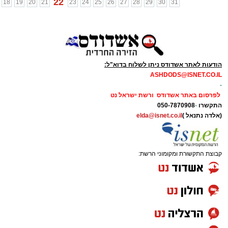
22
18
19
20
21
23
24
25
26
27
28
29
30
31
הודעות לאתר אשדודס ניתן לשלוח בדוא"ל:
ASHDODS@ISNET.CO.IL
-
לפרסום באתר אשדודס ורשת ישראל נט
התקשרו
-
050-7870908
(אלדה נתנאל )
elda@isnet.co.il
קבוצת התקשורת ומקומוני הרשת: