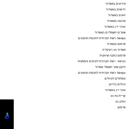
אירועים באשדוד
דרושים באשדוד
חוגים באשדוד
ארנונה באשדוד
עורכי דין באשדוד
שערים חשמליים באשדוד
Netips -רשת חברתית לחכמת ההמונים
פרסום באשדוד
אשדוד נט ויקיפדיה
פרסום כתבה שיווקית
נטיפס - רשת חברתית לטיפים והמלצות
תיקון שער חשמלי אשדוד
Netips -רשת חברתית לחכמת ההמונים
מסלולים לטיולים
טיולים בדרום
עורך דין באשדוד
קריית גת נט
חולון נט
פרסום