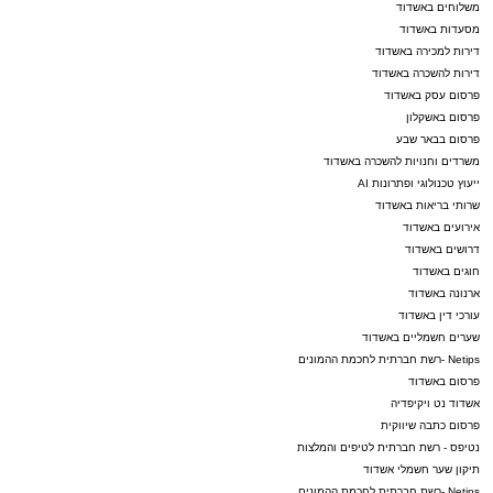
משלוחים באשדוד
מסעדות באשדוד
דירות למכירה באשדוד
דירות להשכרה באשדוד
פרסום עסק באשדוד
פרסום באשקלון
פרסום בבאר שבע
משרדים וחנויות להשכרה באשדוד
ייעוץ טכנולוגי ופתרונות AI
שרותי בריאות באשדוד
אירועים באשדוד
דרושים באשדוד
חוגים באשדוד
ארנונה באשדוד
עורכי דין באשדוד
שערים חשמליים באשדוד
Netips -רשת חברתית לחכמת ההמונים
פרסום באשדוד
אשדוד נט ויקיפדיה
פרסום כתבה שיווקית
נטיפס - רשת חברתית לטיפים והמלצות
תיקון שער חשמלי אשדוד
Netips -רשת חברתית לחכמת ההמונים