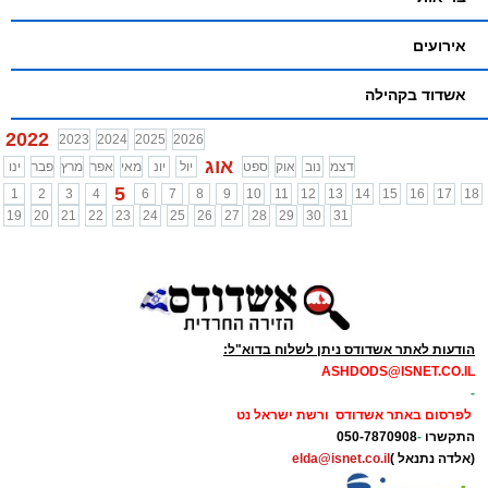
אירועים
אשדוד בקהילה
2022
2023
2024
2025
2026
אוג
דצמ
נוב
אוק
ספט
יול
יונ
מאי
אפר
מרץ
פבר
ינו
5
1
2
3
4
6
7
8
9
10
11
12
13
14
15
16
17
18
19
20
21
22
23
24
25
26
27
28
29
30
31
הודעות לאתר אשדודס ניתן לשלוח בדוא"ל:
ASHDODS@ISNET.CO.IL
-
לפרסום באתר אשדודס ורשת ישראל נט
התקשרו
-
050-7870908
(אלדה נתנאל )
elda@isnet.co.il