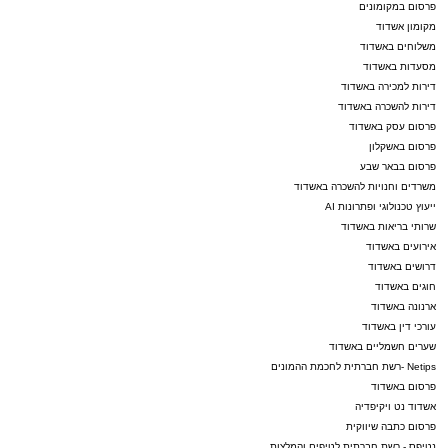
פרסום במקומונים
מקומון אשדוד
משלוחים באשדוד
מסעדות באשדוד
דירות למכירה באשדוד
דירות להשכרה באשדוד
פרסום עסק באשדוד
פרסום באשקלון
פרסום בבאר שבע
משרדים וחנויות להשכרה באשדוד
ייעוץ טכנולוגי ופתרונות AI
שרותי בריאות באשדוד
אירועים באשדוד
דרושים באשדוד
חוגים באשדוד
ארנונה באשדוד
עורכי דין באשדוד
שערים חשמליים באשדוד
Netips -רשת חברתית לחכמת ההמונים
פרסום באשדוד
אשדוד נט ויקיפדיה
פרסום כתבה שיווקית
נטיפס - רשת חברתית לטיפים והמלצות