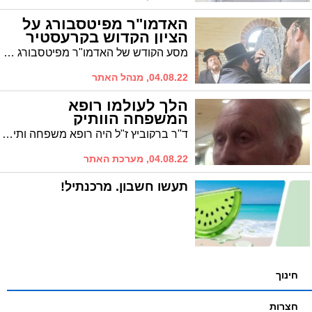
האדמו"ר מפיטסבורג על
הציון הקדוש בקרעסטיר
מסע הקודש של האדמו"ר מפיטסבורג באירופה נמשך. אתמול השתטח האדמו"ר על הציון הקדוש בקרעסטיר שם טמון הצדיק רבי ישעיה בן רבי משה זצ"ל כשהוא מעתיר במקום המסוגל לישועת כלל ישראל. צפו בניגוני הקודש
04.08.22, מנהל האתר
הלך לעולמו רופא
המשפחה הוותיק
ד"ר ברקוביץ ז"ל היה רופא משפחה ותיק ואהוב בקופת החולים כללית. הבוקר הוא הובא למנוחות בבית העלמין באשדוד. ד"ר חיים ברקוביץ, בנו: "כל מה שרציתי בחיים זה להיות כמוך"
04.08.22, מערכת האתר
תעשו חשבון. מרכנתיל!
חינוך
חצרות