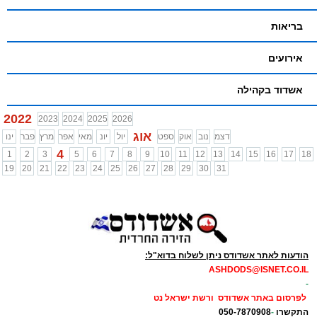
בריאות
אירועים
אשדוד בקהילה
2022
2023
2024
2025
2026
אוג
דצמ
נוב
אוק
ספט
יול
יונ
מאי
אפר
מרץ
פבר
ינו
4
1
2
3
5
6
7
8
9
10
11
12
13
14
15
16
17
18
19
20
21
22
23
24
25
26
27
28
29
30
31
הודעות לאתר אשדודס ניתן לשלוח בדוא"ל:
ASHDODS@ISNET.CO.IL
-
לפרסום באתר אשדודס ורשת ישראל נט
התקשרו
-
050-7870908