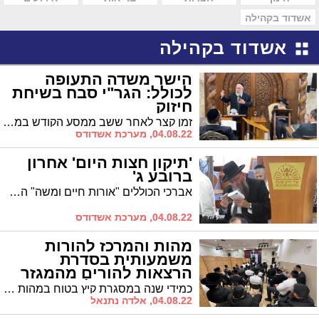
אשדוד בקהילה
אשדוד בקהילה
הישר משדה התעופה
לכולל: הגר"י סבח בשיחת
חיזוק
זמן קצר לאחר ששב ממסע הקודש במרוקו, מגיד מישרים הרה"ג ר' יהודה סבח רו"כ "תפארת דוד" ומסר דברי חיזוק והתעוררות בפני האברכים לקראת סוף זמן קיץ
04.08.22, מערכת אשדודס
'תיקון חצות היום' אחרון
ברובע ג'
אברכי הכוללים "אורות חיים ומשה" השתתפו באמירת תיקון חצות עם ראשי הכוללים בבית המדרש המרכזי
04.08.22, מערכת אשדודס
מהות והמרכז להורות
משמעותית בסדרת
הרצאות להורים מהמגזר
החרדי כהכנה לחופשת
כמידי שנה במסגרת קיץ בטוח במהות והמרכז להורות משמעותית קיימו סדרת הרצאות להורים מהמגזר החרדי כהכנה לחופשת הקיץ וחזרה לשגרה בנושא ״סמכות הורית באיכות״.
הקיץ
04.08.22, אלדה נתנאל