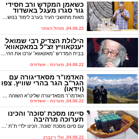
כשאמן המקדש ורב חסידי
גור סגרו מעגל באשדוד
מאות מתושבי העיר בערב לימוד בנושא המקדש, לאור הוראת כ"ק אדמו"ר מליובאוויטש זי"ע
04.08.22, מנהל האתר
הילולת הצדיק רבי שמואל
יענקאוויץ זצ"ל במאקאווא'
בבית המדרש "מאקאווא" ערכו את ההילולא במלאת י"ג שנים לפטירתו של הצדיק פועל ישועות בקרב הארץ רבי שמואל יענקאוויץ זצ"ל
04.08.22, מערכת - אשדודס
האדמו"ר מסאדיגורה עם
הגר"ב הגר בהרי שוויץ. צפו
(וידאו)
האדמו"ר מסאדיגורה שליט"א השוהה למנוחה בשוויץ נפגש עם הגר"ב הגר רב דקהל יראים אשדוד. צפו בתמונות ממעמד ה'לחיים' שנערך ביומא דהילולא של האר"י הקדוש
04.08.22, מערכת - אשדודס
סיימו מסכת 'סוכה' והכינו
תערוכה מרהיבה
עם סיום מסכת 'סוכה', הכינו ילדי ת"ת 'הכלל חסידי' תערוכה מרהיבה שבה המחישו את סוגי הסוכות המובאות במשנה. צפו ותיהנו
04.08.22, אלי ויינברג