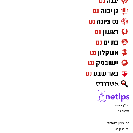
נדל"ן באשדוד
ישראל נט
-
בתי מלון באשדוד
יישובניק נט