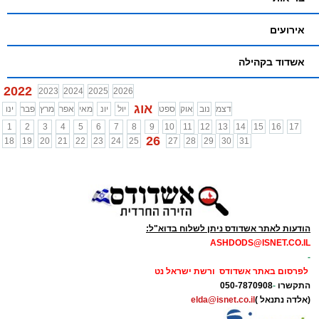
אירועים
אשדוד בקהילה
2022
2023
2024
2025
2026
אוג
דצמ
נוב
אוק
ספט
יול
יונ
מאי
אפר
מרץ
פבר
ינו
1
2
3
4
5
6
7
8
9
10
11
12
13
14
15
16
17
26
18
19
20
21
22
23
24
25
27
28
29
30
31
הודעות לאתר אשדודס ניתן לשלוח בדוא"ל:
ASHDODS@ISNET.CO.IL
-
לפרסום באתר אשדודס ורשת ישראל נט
התקשרו
-
050-7870908
(אלדה נתנאל )
elda@isnet.co.il