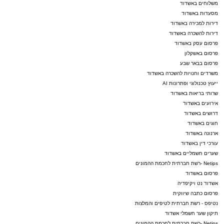
משלוחים באשדוד
מסעדות באשדוד
דירות למכירה באשדוד
דירות להשכרה באשדוד
פרסום עסק באשדוד
פרסום באשקלון
פרסום בבאר שבע
משרדים וחנויות להשכרה באשדוד
ייעוץ טכנולוגי ופתרונות AI
שרותי בריאות באשדוד
אירועים באשדוד
דרושים באשדוד
חוגים באשדוד
ארנונה באשדוד
עורכי דין באשדוד
שערים חשמליים באשדוד
Netips -רשת חברתית לחכמת ההמונים
פרסום באשדוד
אשדוד נט ויקיפדיה
פרסום כתבה שיווקית
נטיפס - רשת חברתית לטיפים והמלצות
תיקון שער חשמלי אשדוד
Netips -רשת חברתית לחכמת ההמונים