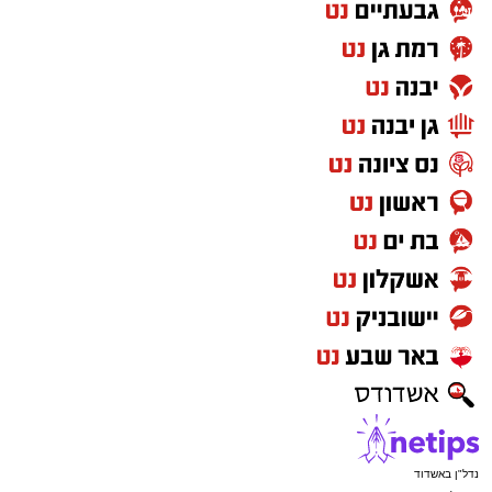
נדל"ן באשדוד