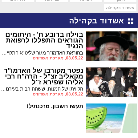
אשדוד בקהילה
אשדוד בקהילה
בוילה ברובע ח' - היתומים
הגוראים התפללו לרפואת
הנגיד
בהוראת האדמו"ר מגור שליט"א התקיים יום תפילה בבית יתומי חסידות גור באשדוד לרפואת הנגיד החסידי הרב שלום פישר
03.05.22, מערכת אשדודס
נפטר מקורבו של האדמו"ר
מקאליב זצ"ל - הרה"ח רבי
אליהו שפירא ז"ל
הלוויתו של המנוח, ששהה רבות בעירנו, התקיימה אתמול באשדוד
03.05.22, מערכת אשדודס
תעשו חשבון. מרכנתיל!