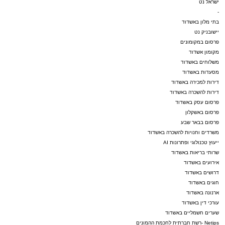
ישראל נט
-
בתי מלון באשדוד
יישובניק נט
פרסום במקומונים
מקומון אשדוד
משלוחים באשדוד
מסעדות באשדוד
דירות למכירה באשדוד
דירות להשכרה באשדוד
פרסום עסק באשדוד
פרסום באשקלון
פרסום בבאר שבע
משרדים וחנויות להשכרה באשדוד
ייעוץ טכנולוגי ופתרונות AI
שרותי בריאות באשדוד
אירועים באשדוד
דרושים באשדוד
חוגים באשדוד
ארנונה באשדוד
עורכי דין באשדוד
שערים חשמליים באשדוד
Netips -רשת חברתית לחכמת ההמונים