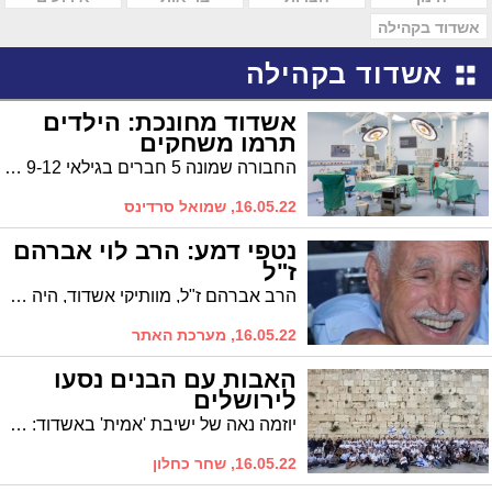
אשדוד בקהילה
אשדוד בקהילה
אשדוד מחונכת: הילדים
תרמו משחקים
החבורה שמונה 5 חברים בגילאי 9-12 מאשדוד, גייסו כספים באמצעות דוכן מכירה שהקימו בעיר. עם הכסף שאספו, הם רכשו מגוון גדול של משחקים אותם תרמו למחלקת הילדים בביה"ח אסותא
16.05.22, שמואל סרדינס
נטפי דמע: הרב לוי אברהם
ז"ל
הרב אברהם ז"ל, מוותיקי אשדוד, היה לדמות מוכרת ואהודה בעיר. הוא נפטר במהלך הלילה לאחר הידרדרות במצבו. הלווייתו תיערך בשעה 14:30 בבית העלמין באשדוד
16.05.22, מערכת האתר
האבות עם הבנים נסעו
לירושלים
יוזמה נאה של ישיבת 'אמית' באשדוד: לרגל הבר מצווה, נסעו התלמידים והוריהם לירושלים
16.05.22, שחר כחלון