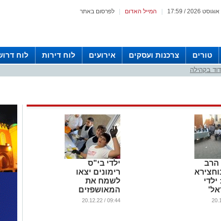
|
המייל האדום
|
לפרסום באתר
טורים
צרכנות ועסקים
אירועים
לוח דירות
לוח דרוש
וד בקהילה
הרב
ילדי בי"ס
וחצירא
רימונים יצאו
ילדי
לשמח את
אל'
המאושפזים
לכות
באסותא
09:44 / 20.12.22
...