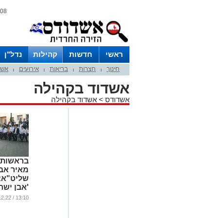
08 אוגוסט 2026 / 17:59
ראשי
חדשות
קהילות
נדל"ן
חינוך
חצרות
בריאות
אירועים
אשד
|
|
|
|
אשדוד בקהילה
אשדודס
>
אשדוד בקהילה
בראשות 
מאיר אב
שליט"א: 
'אבן ישר
נבחנו בה
13:10 / 20.12.22
חנוכה
...