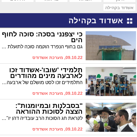
אשדוד בקהילה
אשדוד בקהילה
כי יצפנני בסכה: סוכה לחוף
הים
גם בחוף הנפרד הוקמה סוכה לתועלת המתרחצים. אם תחליטו להגיע לחוף, לא תיאלצו לוותר על הסוכה
09.10.22, מערכת אשדודס
תלמידי 'שובו'-אשדוד זכו
לארבעה מינים מהודרים
התלמידים זכו לסט מושלם של ארבעה מינים כאשר הם יזכו במצווה את משפחותיהם
09.10.22, מערכת אשדודס
"בסבלנות ובמיומנות":
הצצה לסוכות ההוראה
לקראת חג הסוכות הרב עובדיה דהן יו"ר המועצה הדתית סייר בשווקי ארבעת המינים ונפגש מקרוב עם רבני סוכות ההוראה המופעלות על ידי המועצה הדתית כשירות לציבור
09.10.22, מערכת אשדודס