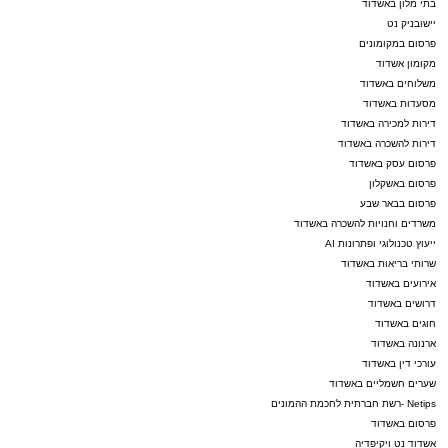
בתי מלון באשדוד
יישובניק נט
פרסום במקומונים
מקומון אשדוד
משלוחים באשדוד
מסעדות באשדוד
דירות למכירה באשדוד
דירות להשכרה באשדוד
פרסום עסק באשדוד
פרסום באשקלון
פרסום בבאר שבע
משרדים וחנויות להשכרה באשדוד
ייעוץ טכנולוגי ופתרונות AI
שרותי בריאות באשדוד
אירועים באשדוד
דרושים באשדוד
חוגים באשדוד
ארנונה באשדוד
עורכי דין באשדוד
שערים חשמליים באשדוד
Netips -רשת חברתית לחכמת ההמונים
פרסום באשדוד
אשדוד נט ויקיפדיה