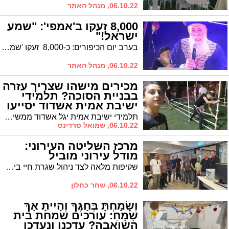
06.10.22, מנהל האתר
8,000 זעקו ב'אמפי': "שמע
ישראל!"
בערב יום הכיפורים: כ-8,000 זעקו 'שמע ישראל' בכנס סליחות אחרון ב'אמפי אשדוד' שאורגן ע"י ארגון 'ילדי שגיא ויעקב'
06.10.22, מנהל האתר
מכירים מישהו שצריך עזרה
בבניית הסוכה? תלמידי
ישיבת אמית אשדוד יסייעו
תלמידי ישיבת אמית יגל אשדוד ממשיכים במסורת המרגשת וקוראים לכל מי שצריך עזרה בבניית הסוכה לפנות אליהם, והם כבר ישלחו קבוצת תלמידים שתסייע בבנייה - בהתנדבות מלאה כמובן
06.10.22, שמואל סרדינס
מרכז השליטה העירוני:
מודל עירוני מוביל
שקיפות מלאה לצד ניהול שגרת חיי ביטחון התושב 24/7, מושכים חברות ציבוריות ופרטיות מובילות במשק הישראלי למרכז השליטה והבקרה העירוני - 106. הפעם היו אלה אנשי חברת החשמל שהגיעו למוקד לטובת התרשמות ולמידה
06.10.22, שחר כחלון
וְשָׂמַחְתָּ בְּחַגֶּךָ וְהָיִיתָ אַךְ
שָׂמֵחַ: עורכים שמחת בית
השואבה? עדכנו ונעדכן