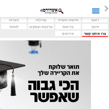
ראשי
חדשות אשדוד
קהילות
חצרות
חינוך
בריאות
צרכנות ועסקים
לוחות
צרו איתנו קשר
אירועים