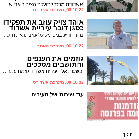
'אשדודס מרכז לתועלת הציבור את שמחות בית השואבה הנערכות בעיר. עורכים שמחת בית השואבה? עדכנו
06.10.22, מערכת אשדודס
אוהד צויק עוזב את תפקידו
כסגן דובר עיריית אשדוד
צויק הודיע במפתיע על עזיבתו את התפקיד, כשלוש שנים מאז החל לשמש כמנהל הפרסום והמדיה וסגן דובר עיריית אשדוד. כפי הנראה, פניו למגזר הפרטי
06.10.22, מערכת האתר
גוזמים את הענפים
והתושבים מסככים
בשעות אלה עירית אשדוד גוזמת ענפי דקל ברחבי העיר ומשאירה אותם במקומות ייעודיים בפאתי מוקד הגיזום וכדי שתושבי העיר יוכלו לסככך באמצעות את סוכותיהם.
06.10.22, מערכת אשדודס
עוד שירות של העיריה
חינוך