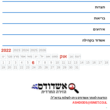
חצרות
בריאות
אירועים
אשדוד בקהילה
2022
2023
2024
2025
2026
אוק
דצמ
נוב
ספט
אוג
יול
יונ
מאי
אפר
מרץ
פבר
ינו
6
1
2
3
4
5
7
8
9
10
11
12
13
14
15
16
17
18
19
20
21
22
23
24
25
26
27
28
29
30
31
הודעות לאתר אשדודס ניתן לשלוח בדוא"ל:
ASHDODS@ISNET.CO.IL
-