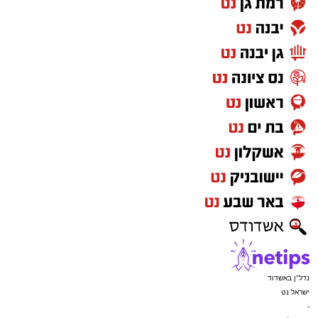
נדל"ן באשדוד
ישראל נט
-