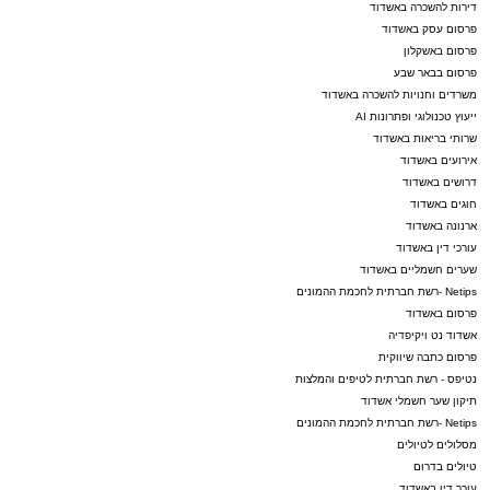
דירות להשכרה באשדוד
פרסום עסק באשדוד
פרסום באשקלון
פרסום בבאר שבע
משרדים וחנויות להשכרה באשדוד
ייעוץ טכנולוגי ופתרונות AI
שרותי בריאות באשדוד
אירועים באשדוד
דרושים באשדוד
חוגים באשדוד
ארנונה באשדוד
עורכי דין באשדוד
שערים חשמליים באשדוד
Netips -רשת חברתית לחכמת ההמונים
פרסום באשדוד
אשדוד נט ויקיפדיה
פרסום כתבה שיווקית
נטיפס - רשת חברתית לטיפים והמלצות
תיקון שער חשמלי אשדוד
Netips -רשת חברתית לחכמת ההמונים
מסלולים לטיולים
טיולים בדרום
עורך דין באשדוד