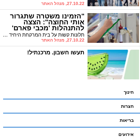
27.10.22, מנהל האתר
"הזמינו משטרה שתגרור
אותי החוצה": הצצה
להתנהלות 'מכבי פארם'
ברובע ז'
תלונות קשות על בית המרקחת היחיד המספק את שירותיו לתושבי רובע ז': "תורים ארוכים ויחס מזלזל בלקוחות" * והלקוח שהושלך החוצה לאחר שהוזמנה משטרה
27.10.22, מנהל האתר
תעשו חשבון. מרכנתיל!
חינוך
חצרות
בריאות
אירועים