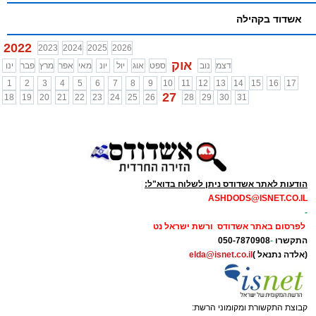
אשדוד בקהילה
2022
2023
2024
2025
2026
אוק
דצמ
נוב
ספט
אוג
יול
יונ
מאי
אפר
מרץ
פבר
ינו
1
2
3
4
5
6
7
8
9
10
11
12
13
14
15
16
17
27
18
19
20
21
22
23
24
25
26
28
29
30
31
הודעות לאתר אשדודס ניתן לשלוח בדוא"ל:
ASHDODS@ISNET.CO.IL
-
לפרסום באתר אשדודס ורשת ישראל נט
התקשרו
-
050-7870908
(אלדה נתנאל )
elda@isnet.co.il
קבוצת התקשורת ומקומוני הרשת: