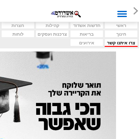
ראשי
חדשות אשדוד
קהילות
חצרות
חינוך
בריאות
צרכנות ועסקים
לוחות
צרו איתנו קשר
אירועים