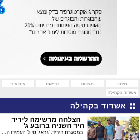
חינוך
חצרות
בריאות
אירועים
אשדוד בקהילה
אשדוד בקהילה
הצלחה מרשימה ליריד
היד השניה ברובע ג'
במסגרת היריד, 'גראג' סייל' העמידו התושבים 'מציאות' שנחו בבתים וכעת הגיע הזמן להתפטר מהן. על הדרך הם נהנו מהפנינג חוייתי