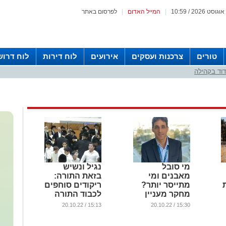
|
המייל האדום
|
לפרסום באתר
טורים
צרכנות ועסקים
אירועים
לוח דירות
לוח דרוש
וד בקהילה
מי סובל
נגיל ונשיש
מאבנים ומי
בזאת התורה:
מתייסר יותר?
ריקודים סוחפים
מחקר מעניין
לכבוד התורה
ב'אסותא
ב'חניכי
15:13 / 20.10.22
15:30 / 20.10.22
אשדוד'
הישיבות'
...
...