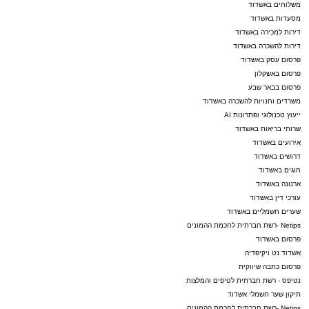
משלוחים באשדוד
מסעדות באשדוד
דירות למכירה באשדוד
דירות להשכרה באשדוד
פרסום עסק באשדוד
פרסום באשקלון
פרסום בבאר שבע
משרדים וחנויות להשכרה באשדוד
ייעוץ טכנולוגי ופתרונות AI
שרותי בריאות באשדוד
אירועים באשדוד
דרושים באשדוד
חוגים באשדוד
ארנונה באשדוד
עורכי דין באשדוד
שערים חשמליים באשדוד
Netips -רשת חברתית לחכמת ההמונים
פרסום באשדוד
אשדוד נט ויקיפדיה
פרסום כתבה שיווקית
נטיפס - רשת חברתית לטיפים והמלצות
תיקון שער חשמלי אשדוד
Netips -רשת חברתית לחכמת ההמונים