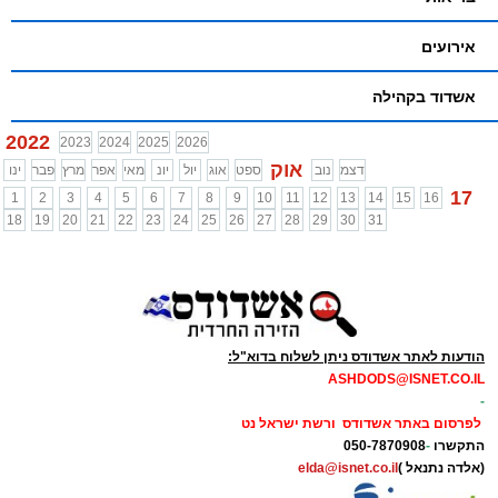
אירועים
אשדוד בקהילה
2022
2023
2024
2025
2026
אוק
דצמ
נוב
ספט
אוג
יול
יונ
מאי
אפר
מרץ
פבר
ינו
17
1
2
3
4
5
6
7
8
9
10
11
12
13
14
15
16
18
19
20
21
22
23
24
25
26
27
28
29
30
31
הודעות לאתר אשדודס ניתן לשלוח בדוא"ל:
ASHDODS@ISNET.CO.IL
-
לפרסום באתר אשדודס ורשת ישראל נט
התקשרו
-
050-7870908
(אלדה נתנאל )
elda@isnet.co.il