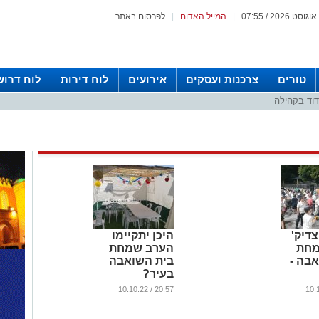
|
המייל האדום
|
לפרסום באתר
טורים
צרכנות ועסקים
אירועים
לוח דירות
לוח דרוש
וד בקהילה
דיק'
היכן יתקיימו
מחת
הערב שמחת
בה -
בית השואבה
בעיר?
...
20:57 / 10.10.22