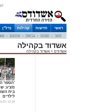
07 אוגוסט 2026 / 07:55
ראשי
חדשות
קהילות
נדל"ן
חינוך
חצרות
בריאות
אירועים
אשד
|
|
|
|
אשדוד בקהילה
אשדודס
>
אשדוד בקהילה
'הספר הצ
מציג: ש
בית השוא
לילדים
...
21:19 / 10.10.22