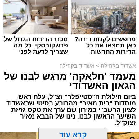
זה היה ארוע יוצא דופן. בלי מילים.
במשך שעות ארוכות של ליל שישי, נהנו המונים
מתושבי אשדוד מהארוע המרכזי של 'מעגלים'.
ואכן, כפי שהובטח, לא היה מדובר במופע שגרתי,
מחפשים לקנות דירה?
מכרז הדירות הגדול של
כאן תמצאו את כל
פרשקובסקי. כל מה
אלא במעמד של טיש חסידי אותנטי, שהצליח
הדירות החדשות
שצריך לדעת לפני
לסחוף אליו את ההמונים מעומק ימי החולין - אל
למכירה באשדוד >>>
שמגישים הצעה לדירה
תוך האווירה השבתית של חצרות הקודש.
באשדוד
אשדוד בקהילה
>
אשדוד בקהילה
מעמד 'חלאקה' מרגש לבנו של
הגאון האשדודי
ביום הילולת ה"סטייפלר" זצ"ל, עלה ראש
מוסדות "בית מאיר" מהרובע בסיטי שבאשדוד
לציון הרשב"י במירון שם ערך את טקס גזיזת
השיער הראשון לבנו, נינו של הבבא מאיר
זצוק"ל.
קרא עוד