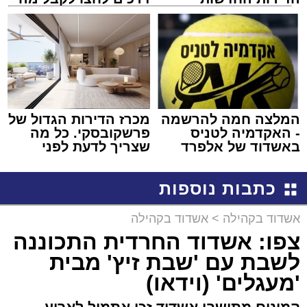
למכירה באשדוד >>>
שמגיע לכם
המלצה חמה להרשמה
מכרז הדירות הגדול של
- האקדמיה לטניס
פרשקובסקי. כל מה
באשדוד של אלפרד
שצריך לדעת לפני
קריאולנסקי - לילדים
שמגישים הצעה לדירה
באשדוד
כתבות נוספות
אשדוד בקהילה
>
אשדוד בקהילה
צפו: אשדוד החרדית התכוננה
לשבת עם 'שבת זיץ' מבית
'מעגלים' (וידאו)