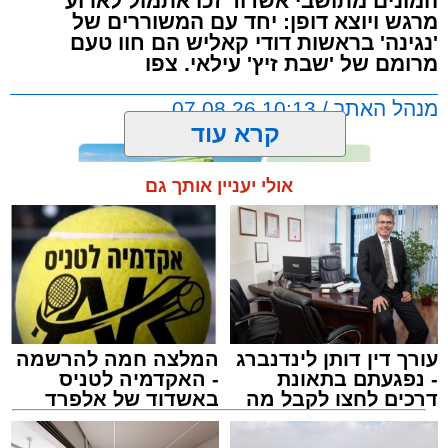
המונים מתושבי אשדוד זכו אתמול לארוע
מרגש ויוצא דופן: יחד עם המשוררים של
'נגינה' בראשות דודי קאליש הם חוו טעם
מרומם של 'שבת זיץ' עילאי. צפו
מנהל האתר / 10:13 07.08.26
קרא עוד
אולי יעניין אותך גם
תגים:
אשדוד
,
מעגלים
,
דודי קאליש
עורך דין דותן לינדנברג
המלצה חמה להרשמה
- נפגעתם בתאונת
- האקדמיה לטניס
דרכים לחצו לקבל מה
באשדוד של אלפרד
שמגיע לכם
קריאולנסקי - לילדים