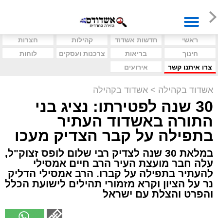
ראשי
חדשות אשדוד
קהילות
חצרות
חינוך
בריאות
צרכנות ועסקים
לוחות
צרו איתנו קשר
אירועים
אשדוד בקהילה
>
אשדוד בקהילה
30 שנה לפטירתו: נציג בני
התורה באשדוד העתיר
בתפילה על קבר הצדיק מעכו
במלאת 30 שנה לצדיק רבי שלום לופס זצוק"ל,
עלה חבר מועצת העיר הרב חיים אמסילי
להעתיר בתפילה על קברו. הרב אמסילי הדליק
נר על הציון וקרא מזמורי תהילים לישועת הכלל
והפרט והצלת עם ישראל