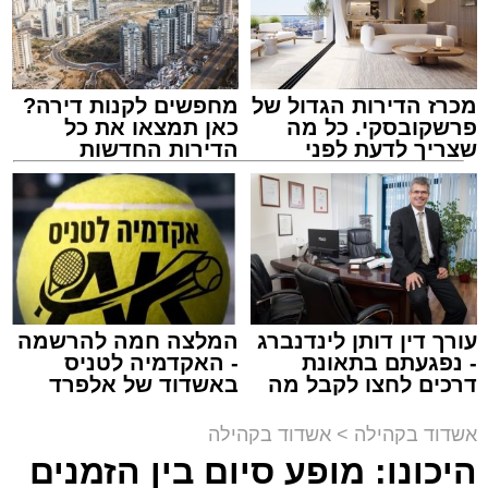
מכרז הדירות הגדול של
מחפשים לקנות דירה?
פרשקובסקי. כל מה
כאן תמצאו את כל
שצריך לדעת לפני
הדירות החדשות
שמגישים הצעה לדירה
למכירה באשדוד >>>
מעגלים
באשדוד
מנהל האתר / 20:31 06.08.26
עורך דין דותן לינדנברג
המלצה חמה להרשמה
- נפגעתם בתאונת
- האקדמיה לטניס
תגים:
אשדוד
,
הגרי"ב שרייבר
,
מעגלים
דרכים לחצו לקבל מה
באשדוד של אלפרד
שמגיע לכם
קריאולנסקי - לילדים
ארוע שטרם היה כמותו: בשבוע הבא ביום ג'
אשדוד בקהילה
>
אשדוד בקהילה
יתכנסו המוני בחורי הישיבות שטרם החלו את זמן
היכונו: מופע סיום בין הזמנים
'אלול', והם יזכו לשמוע את גדולי הדור, מרן הגרי"ב