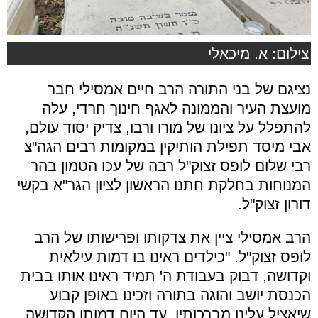
צילום: א. מיכאלי
נציגם של בני התורה הרב חיים אמסילי חבר
מועצת העיר והממונה לאגף חינוך חרדי, עלה
להתפלל על ציונו של מורו ורבו, צדיק יסוד עולם,
אבי מיסד תפילת הותיקין במקומות רבים הגה"צ
רבי שלום לופס זצוק"ל רבה של עכו הטמון בהר
המנוחות בחלקת חתנו הראשון לציון הגר"א בקשי
דורון זצוק"ל.
הרב אמסילי ציין את צדקותו ופרישותו של הרב
לופס זצוק"ל. "כילדים ראינו בו דמות עילאית
וקדושה, דבוק בעבודת ה' תמיד ראינו אותו בבית
הכנסת יושב והוגה בתורה וזכינו באופן קבוע
שיאציל עלינו מברכותיו, עד היום דמותו הקדושה