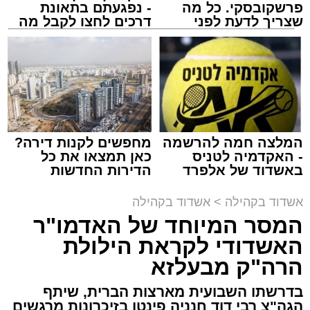
פרשקובסקי. כל מה
- נפגעתם בתאונת
מנהל האתר / 10:42 06.08.26
שצריך לדעת לפני
דרכים לחצו לקבל מה
שמגישים הצעה לדירה
שמגיע לכם
באשדוד
תגים:
המרכז למורשת
,
"מהות"
המלצה חמה להרשמה
מחפשים לקנות דירה?
ימים ספורים לתום בין הזמנים אב שהיה גדוש
- האקדמיה לטניס
כאן תמצאו את כל
בפעילויות שונות ומגוונות, במוצאי שבת הקרוב,
באשדוד של אלפרד
הדירות החדשות
מעוניינים להגיב? לדווח ? צרו איתנו קשר במייל -
קריאולנסקי - לילדים
למכירה באשדוד >>>
פרשת ראה, ייערך מופע סיום בין הזמנים ומלווה
ASHDODS@ISNET.CO.IL
אשדוד בקהילה
>
אשדוד בקהילה
מלכה על ידי "המרכז למורשת" בראשות מ"מ ראש
המסר המיוחד של האדמו"ר
העיר הרב אבי אמסלם בשיתוף הרשות העירונית
האשדודי לקראת הילולת
'מהות' בראשות חבר מועצת העיר הרב מני אזולאי.
הרה"ק מבעלזא
האירוע הענק יתקיים כאמור ע"י 'המרכז למורשת'
בדרשתו השבועית מארצות הברית, שיתף
ובשיתוף רשת ישיבות בין הזמנים 'חזון עובדיה'
הגה"צ רבי דוד חנניה פינטו בזיכרונות מרגשים