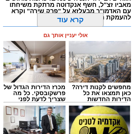
מבית הרשות העירונית 'מהות' במסגרתה פועלות
מאביו זצ"ל, חשף אנקדוטה מרתקת משיחתו
עשרות נקודות של ישיבות בין הזמנים ברחבי העיר
עם האדמו"ר מבעלזא על "פרק שירה" וקרא
להעמקת מידת הכרת הטוב
שבהם לומדים מאות בחורי ישיבות ומתעלים
בתורה גם בימי החופש.
מערכת האתר / 00:23 06.08.26
קרא עוד
במופע סיום בין הזמנים שישולב עם מלווה מלכה
אולי יעניין אותך גם
מוזיקלי יופיעו על במה אחת ענקי הזמר והרגש,
בנצי שטיין, יצחק בן ארזה ושמוליק קליין בליווי
תזמורת מורחבת בניצוחו של מאסטרו דני אבידני.
תגים:
אשדוד
,
בעלזא
,
הילולא
מחפשים לקנות דירה?
מכרז הדירות הגדול של
כאן תמצאו את כל
פרשקובסקי. כל מה
הדירות החדשות
שצריך לדעת לפני
למכירה באשדוד >>>
שמגישים הצעה לדירה
באשדוד