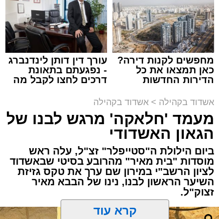
זה היה ארוע יוצא דופן. בלי מילים.
במשך שעות ארוכות של ליל שישי, נהנו המונים
מתושבי אשדוד מהארוע המרכזי של 'מעגלים'.
ואכן, כפי שהובטח, לא היה מדובר במופע שגרתי,
מחפשים לקנות דירה?
עורך דין דותן לינדנברג
כאן תמצאו את כל
- נפגעתם בתאונת
אלא במעמד של טיש חסידי אותנטי, שהצליח
הדירות החדשות
דרכים לחצו לקבל מה
לסחוף אליו את ההמונים מעומק ימי החולין - אל
למכירה באשדוד >>>
שמגיע לכם
תוך האווירה השבתית של חצרות הקודש.
אשדוד בקהילה
>
אשדוד בקהילה
מעמד 'חלאקה' מרגש לבנו של
הגאון האשדודי
ביום הילולת ה"סטייפלר" זצ"ל, עלה ראש
מוסדות "בית מאיר" מהרובע בסיטי שבאשדוד
לציון הרשב"י במירון שם ערך את טקס גזיזת
השיער הראשון לבנו, נינו של הבבא מאיר
זצוק"ל.