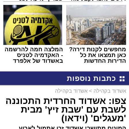
שמגיע לכם
שמגישים הצעה לדירה
באשדוד
מחפשים לקנות דירה?
המלצה חמה להרשמה
כאן תמצאו את כל
- האקדמיה לטניס
הדירות החדשות
באשדוד של אלפרד
למכירה באשדוד >>>
קריאולנסקי - לילדים
כתבות נוספות
אשדוד בקהילה
>
אשדוד בקהילה
צפו: אשדוד החרדית התכוננה
לשבת עם 'שבת זיץ' מבית
'מעגלים' (וידאו)
המונים מתושבי אשדוד זכו אתמול לארוע