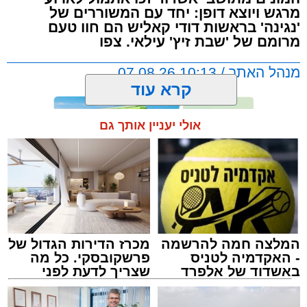
מרגש ויוצא דופן: יחד עם המשוררים של
'נגינה' בראשות דודי קאליש הם חוו טעם
מרומם של 'שבת זיץ' עילאי. צפו
מנהל האתר / 10:13 07.08.26
קרא עוד
אולי יעניין אותך גם
תגים:
אשדוד
,
מעגלים
,
דודי קאליש
המלצה חמה להרשמה
מכרז הדירות הגדול של
- האקדמיה לטניס
פרשקובסקי. כל מה
באשדוד של אלפרד
שצריך לדעת לפני
קריאולנסקי - לילדים
שמגישים הצעה לדירה
באשדוד